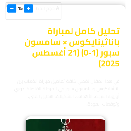
حجم الخط
15
تحليل كامل لمباراة
باناثينايكوس × سامسون
سبور (1-0) (21 أغسطس
2025)
في هذا المقال نغطي كافة تفاصيل مباراة الذهاب بين
باناثينايكوس وسامسون سبور في المرحلة الفاصلة لدوري
أوروبا: النتيجة، الأهداف، التشكيلات، التحليل الفني،
وتوقعات العودة.