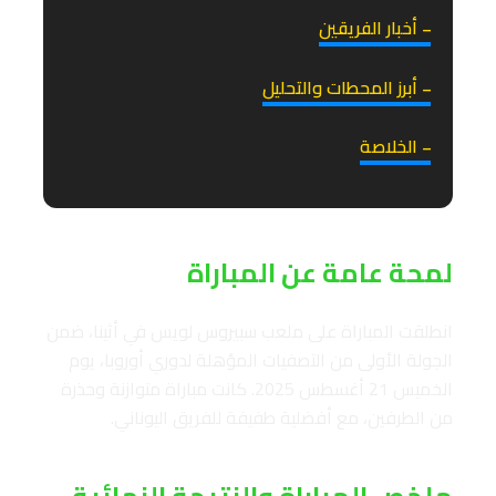
₋ أخبار الفريقين
₋ أبرز المحطات والتحليل
₋ الخلاصة
لمحة عامة عن المباراة
انطلقت المباراة على ملعب سبيروس لويس في أثينا، ضمن
الجولة الأولى من التصفيات المؤهلة لدوري أوروبا، يوم
الخميس 21 أغسطس 2025. كانت مباراة متوازنة وحذرة
من الطرفين، مع أفضلية طفيفة للفريق اليوناني.