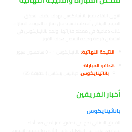
ملخص المباراة والنتيجة النهائية
انتهى اللقاء بفوز باناثينايكوس بهدف نظيف، ليحقق
الفريق اليوناني أفضلية نسبية قبل مباراة العودة. المباراة
كانت دفاعية في معظم فتراتها، ونجح باناثينايكوس في
استغلال فرصة وحيدة لتسجيل هدف الفوز.
النتيجة النهائية:
باناثينايكوس 1 - 0 سامسون سبور
هدافو المباراة:
باناثينايكوس:
جيانليس بيلكاس (الدقيقة 85)
أخبار الفريقين
باناثينايكوس
الفريق اليوناني نجح في تحقيق فوز ثمين بعد أداء
متواضع، ونجح في استغلال عامل الأرض والجمهور لتحقيق