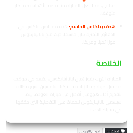
دفاعي، مما جعل المباراة منخفضة الأهداف كما كان
متوقعًا.
هدف بيلكاس الحاسم:
هدف جيانليس بيلكاس في
الدقائق الأخيرة كان حاسمًا، حيث منح باناثينايكوس
فوزًا ثمينًا ومريحًا.
الخلاصة
المباراة انتهت بفوز ثمين لباناثينايكوس، يضعه في موقف
جيد قبل مواجهة الإياب في تركيا. سامسون سبور مطالب
بتقديم أداء هجومي أفضل في مباراة العودة، بينما
سيسعى باناثينايكوس للحفاظ على الأفضلية التي حققها
في مباراة الذهاب.
التصنيفات:
الدوري الأوروبي