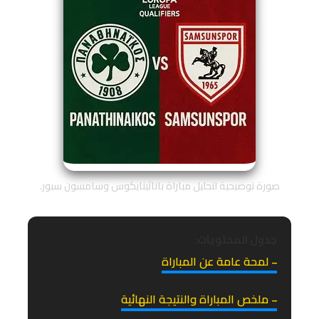
صورة توضيحية لتحليل مباراة باناثينايكوس وسامسون سبور.
جدول المحتويات:
₋ لمحة عامة عن المباراة
₋ ملخص المباراة والنتيجة النهائية