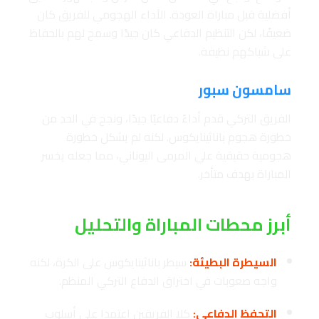
أفضلية قبل مباراة العودة. الأداء الهجومي للفريق كان
ضعيفًا، لكن التنظيم الدفاعي كان جيدًا وسمح لهم بالحفاظ
على شباكهم نظيفة.
سامسون سبور
الفريق التركي قدم أداءً دفاعيًا جيدًا، ونجح في الحد من
خطورة هجوم باناثينايكوس. لكنه لم يشكل خطورة
هجومية حقيقية على المرمى اليوناني، مما جعله يخسر
المباراة بهدف متأخر.
أبرز محطات المباراة والتحليل
السيطرة البطيئة:
سيطر باناثينايكوس على الكرة، لكنه
واجه صعوبات في اختراق الدفاع التركي المنظم.
التحفظ الدفاعي:
كلا الفريقين اعتمدا على أسلوب