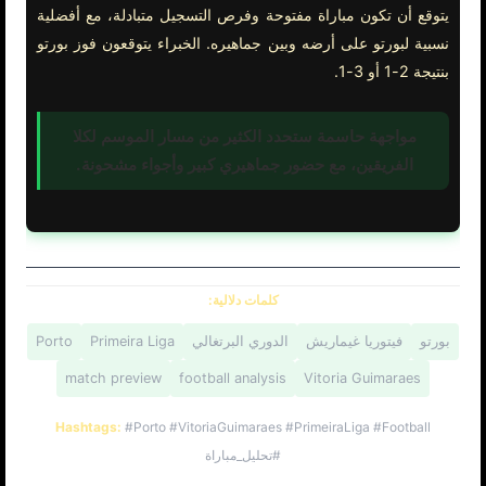
يتوقع أن تكون مباراة مفتوحة وفرص التسجيل متبادلة، مع أفضلية
نسبية لبورتو على أرضه وبين جماهيره. الخبراء يتوقعون فوز بورتو
بنتيجة 2-1 أو 3-1.
مواجهة حاسمة ستحدد الكثير من مسار الموسم لكلا
الفريقين، مع حضور جماهيري كبير وأجواء مشحونة.
كلمات دلالية:
بورتو
فيتوريا غيماريش
الدوري البرتغالي
Primeira Liga
Porto
match preview
football analysis
Vitoria Guimaraes
Hashtags:
#Porto #VitoriaGuimaraes #PrimeiraLiga #Football
#تحليل_مباراة