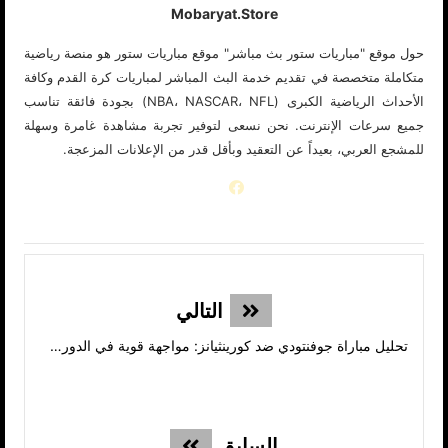
Mobaryat.store
حول موقع "مباريات ستور بث مباشر" موقع مباريات ستور هو منصة رياضية
متكاملة متخصصة في تقديم خدمة البث المباشر لمباريات كرة القدم وكافة
الأحداث الرياضية الكبرى (NBA، NASCAR، NFL) بجودة فائقة تناسب
جميع سرعات الإنترنت. نحن نسعى لتوفير تجربة مشاهدة غامرة وسهلة
للمشجع العربي، بعيداً عن التعقيد وبأقل قدر من الإعلانات المزعجة.
التالي
تحليل مباراة جوفنتودي ضد كورينثيانز: مواجهة قوية في الدوري البرازيلي
السابق