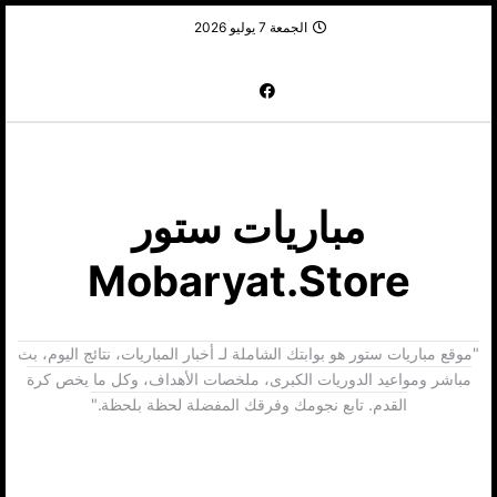
الجمعة 7 يوليو 2026
مباريات ستور
Mobaryat.Store
"موقع مباريات ستور هو بوابتك الشاملة لـ أخبار المباريات، نتائج اليوم، بث
مباشر ومواعيد الدوريات الكبرى، ملخصات الأهداف، وكل ما يخص كرة
القدم. تابع نجومك وفرقك المفضلة لحظة بلحظة."