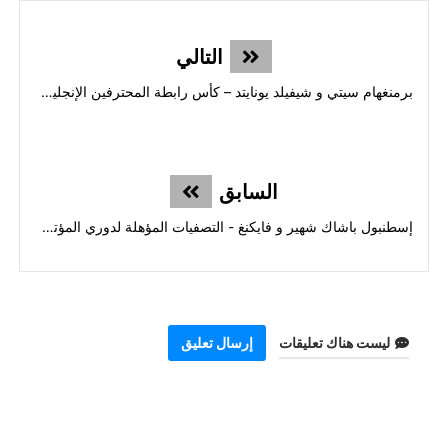
التالي
برمنغهام سيتي و شيفيلد يونايتد – كأس رابطة المحترفين الإنجليزية (13 أغسطس 2025)
السابق
إسطنبول باشاك شهير و فايكنغ - التصفيات المؤهلة لدوري المؤتمر الأوروبي
ليست هناك تعليقات
إرسال تعليق