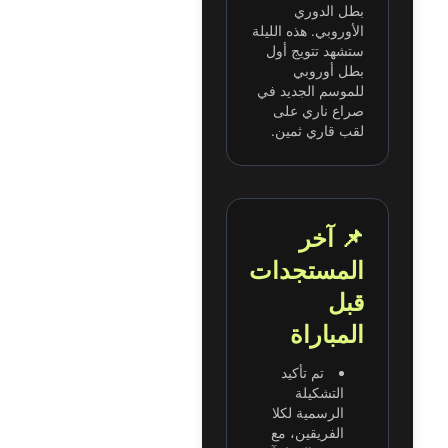
بطل الدوري
الأوروبي. هذه الليلة
ستشهد تتويج أول
بطل أوروبي
للموسم الجديد في
صراع ناري على
لقب قاري ثمين.
📌 آخر
المستجدات
قبل
المباراة
تم تأكيد
التشكيلة
الرسمية لكلا
الفريقين، مع