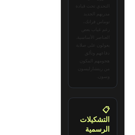
التحدي تحت قيادة
مدربهم الجديد
توماس فرانك،
رغم غياب بعض
العناصر الأساسية.
يعولون على صلابة
دفاعهم وتألق
هجومهم المكون
من ريتشارليسون
وسون.
📋
التشكيلات
الرسمية