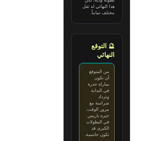
هذا النهائي له ثقل
مختلف تماماً.
🔮 التوقع
النهائي
من المتوقع
أن تكون
مباراة حذرة
في البداية
وتزداد
شراسة مع
مرور الوقت.
خبرة باريس
في البطولات
الكبرى قد
تكون حاسمة.