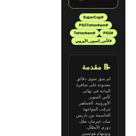
#SuperCup
#PSGTottenham
#Tottenham
#PSG
#كأس_السوبر_الأوروبي
📝 مقدمة
لم يتبق سوى دقائق
معدودة على صافرة
البداية في نهائي
كأس السوبر
الأوروبية. الجماهير
تترقب المواجهة
الحاسمة بين باريس
سان جيرمان بطل
دوري الأبطال،
وتوتنهام هوتسبير