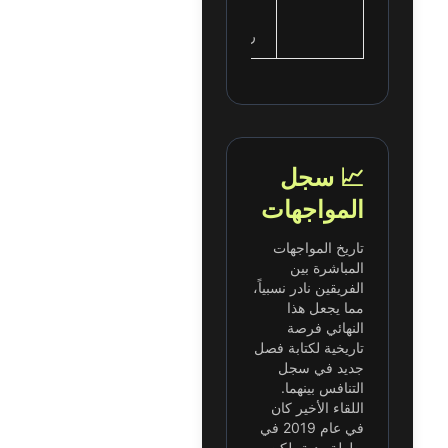
سبينس،
ريتشارليسون
📈 سجل
المواجهات
تاريخ المواجهات
المباشرة بين
الفريقين نادر نسبياً،
مما يجعل هذا
النهائي فرصة
تاريخية لكتابة فصل
جديد في سجل
التنافس بينهما.
اللقاء الأخير كان
في عام 2019 في
بطولة ودية، لكن