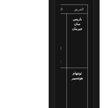
الفريق
التشكيلة
باريس
شوفالييه؛
سان
حكيمي،
جيرمان
ماركينيوس،
باتشو، نونو
مينديز؛
فيتينيا،
إيمري، دويه؛
باركولا،
ديمبيلي،
كفاراتسخيليا
توتنهام
فيكاريو؛
هوتسبير
بورو،
روميرو،
دانسو، فان
دي فين؛
بينتانكور،
بالينيا، سار؛
كودوس،