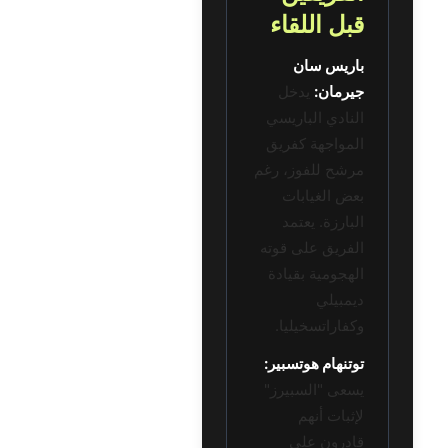
قبل اللقاء
باريس سان
جيرمان:
يدخل
النادي الباريسي
المواجهة كفريق
مرشح للفوز، رغم
بعض الغيابات
البارزة. يعتمد
الفريق على قوته
الهجومية بقيادة
ديمبيلي
وكفاراتسخيليا.
توتنهام هوتسبير:
يسعى "السبيرز"
لإثبات أنهم
قادرون على