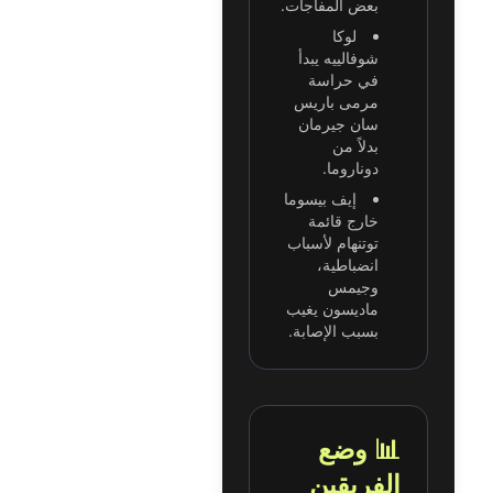
بعض المفاجآت.
لوكا
شوفالييه يبدأ
في حراسة
مرمى باريس
سان جيرمان
بدلاً من
دوناروما.
إيف بيسوما
خارج قائمة
توتنهام لأسباب
انضباطية،
وجيمس
ماديسون يغيب
بسبب الإصابة.
📊 وضع
الفريقين