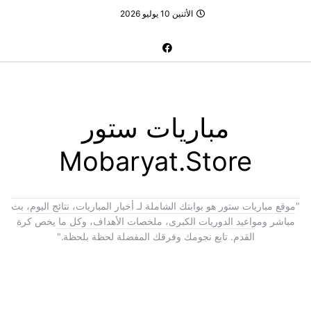
الأثنين 10 يوليو 2026
مباريات ستور
Mobaryat.Store
"موقع مباريات ستور هو بوابتك الشاملة لـ أخبار المباريات، نتائج اليوم، بث
مباشر ومواعيد الدوريات الكبرى، ملخصات الأهداف، وكل ما يخص كرة
القدم. تابع نجومك وفرقك المفضلة لحظة بلحظة."