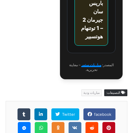
باريس
سان
جيرمان 2
– 1 توتنهام
هوتسبير
المصدر:
مباريات ستور
– معاينة
تحريرية.
التصنيفات:
مباريات ودية
Twitter
facebook