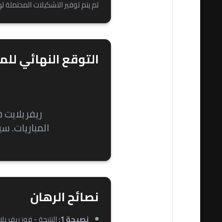
لم يتم توفير التشكيلات المحتملة له
التوقع النهائي للمب
ريفر بلايت 
المباريات. س
نصائح الرهان
نصيحة 1:
النتيجة - فوز ريفر بلا