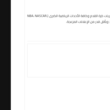
حول موقع "مباريات ستور بث مباشر" موقع مباريات ستور هو منصة رياضية متكاملة متخصصة في تقديم خدمة البث المباشر لمباريات كرة القدم وكافة الأحداث الرياضية الكبرى (NBA، NASCAR،