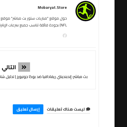
Mobaryat.store
NFL) بجودة فائقة تناسب جميع سرعات الإنترنت. نحن نسعى لتوفير تجربة مشاهدة غامرة وسهلة للمشجع العربي، بعيداً عن التعقيد وبأقل قدر من الإعلانات المزعجة.
التالي
بث مباشر: إندبندينتي ريفادافيا ضد بوكا جونيورز | تحليل شامل وتوقعاتca
ليست هناك تعليقات
إرسال تعليق