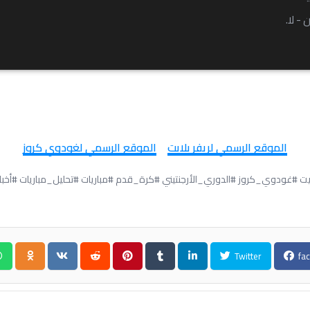
- لا.
روابط ومصادر إضافية
الموقع الرسمي لريفر بلايت
الموقع الرسمي لغودوي كروز
يت #غودوي_كروز #الدوري_الأرجنتيني #كرة_قدم #مباريات #تحليل_مباريات #أخبار
Twitter
fa