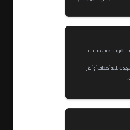
 لقاء. غودوي كروز فازوا تسع مرات وانتهت خمس مباريات
.