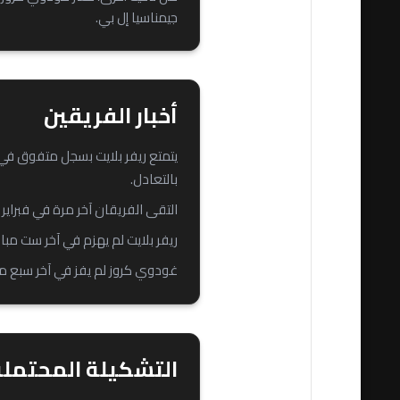
جيمناسيا إل بي.
أخبار الفريقين
بالتعادل.
التقى الفريقان آخر مرة في فبراير 2025 وانتهت المباراة بالتعادل السلبي. خمس من آخر سبع مواجهات بينهما شهدت ثلاثة أهداف أو أكثر.
ريفر بلايت لم يهزم في آخر ست مبا
غودوي كروز لم يفز في آخر سبع م
التشكيلة المحتملة