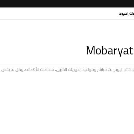
ريات الفورية
يات، نتائج اليوم، بث مباشر ومواعيد الدوريات الكبرى، ملخصات الأهداف، وكل ما ي