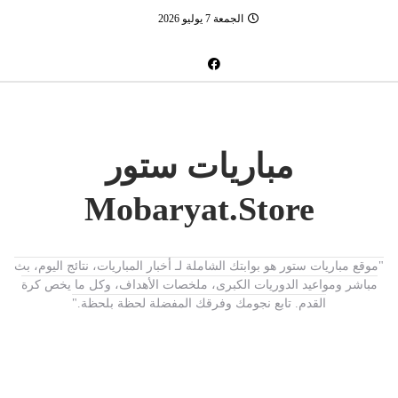
الجمعة 7 يوليو 2026
مباريات ستور
Mobaryat.Store
"موقع مباريات ستور هو بوابتك الشاملة لـ أخبار المباريات، نتائج اليوم، بث
مباشر ومواعيد الدوريات الكبرى، ملخصات الأهداف، وكل ما يخص كرة
القدم. تابع نجومك وفرقك المفضلة لحظة بلحظة."