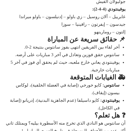
جوليولان ألفيش
يوفينتودي (4-4-2):
غابرييل – آلان روسيل – زي باولو – إدنيلسون – باولو ميراندا
جيدسون – إيفرتون – رافينيا – سوزا
إلتون – رومارينهو
📌 حقائق سريعة عن المباراة
آخر لقاء بين الفريقين انتهى بفوز سانتوس بنتيجة 2-0.
سانتوس حقق فوزين وتعادل في آخر 3 مباريات على أرضه.
يوفينتودي يعاني خارج ملعبه، حيث لم يحقق أي فوز في آخر 5
مباريات خارجية.
🚑 الغيابات المتوقعة
سانتوس:
كايو خورخي (إصابة في العضلة الخلفية)، لوكاس
بيسون (إيقاف).
يوفينتودي:
كايو داسيلفا (عدم الجاهزية البدنية)، إدريانو (إصابة
في الكاحل).
❓ هل تعلم؟
أن سانتوس هو النادي الذي تخرج منه الأسطورة بيليه؟ ويمتلك ثاني
أكثر عدد من الأهداف المسجلة في تاريخ الدوري البرازيلي!