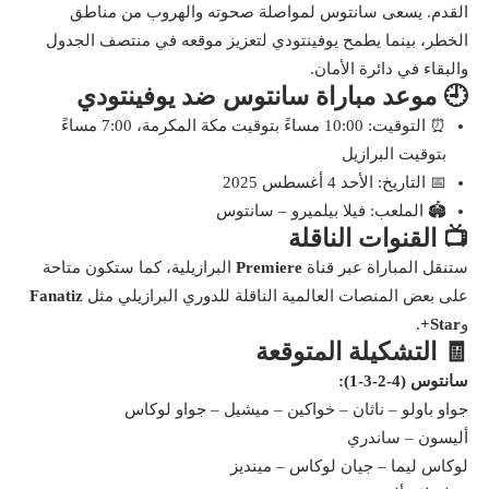
القدم. يسعى سانتوس لمواصلة صحوته والهروب من مناطق
الخطر، بينما يطمح يوفينتودي لتعزيز موقعه في منتصف الجدول
والبقاء في دائرة الأمان.
🕘 موعد مباراة سانتوس ضد يوفينتودي
⏰ التوقيت: 10:00 مساءً بتوقيت مكة المكرمة، 7:00 مساءً
بتوقيت البرازيل
📅 التاريخ: الأحد 4 أغسطس 2025
🏟️ الملعب: فيلا بيلميرو – سانتوس
📺 القنوات الناقلة
ستنقل المباراة عبر قناة
Premiere
البرازيلية، كما ستكون متاحة
على بعض المنصات العالمية الناقلة للدوري البرازيلي مثل
Fanatiz
و
Star+
.
🧾 التشكيلة المتوقعة
سانتوس (4-2-3-1):
جواو باولو – ناثان – خواكين – ميشيل – جواو لوكاس
أليسون – ساندري
لوكاس ليما – جيان لوكاس – مينديز