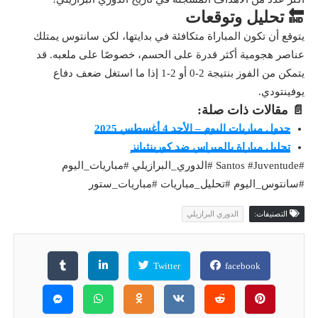
🔚 تحليل وتوقعات
يتوقع أن تكون المباراة متكافئة في بدايتها، لكن سانتوس يمتلك
عناصر هجومية أكثر قدرة على الحسم، خصوصًا على ملعبه. قد
يتمكن من الفوز بنتيجة 2-0 أو 2-1 إذا ما استغل ضعف دفاع
يوفينتودي.
📄 مقالات ذات صلة:
جدول مباريات اليوم – الأحد 4 أغسطس 2025
تحليل مباراة بالميراس ضد كورينثيانز
#Santos #Juventude #الدوري_البرازيلي #مباريات_اليوم
#سانتوس_اليوم #تحليل_مباريات #مباريات_ستور
التصنيفات:
الدوري البرازيلي
Twitter
facebook