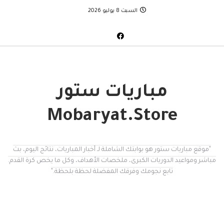
السبت 8 يوليو 2026
مباريات ستور
Mobaryat.Store
"موقع مباريات ستور هو بوابتك الشاملة لـ أخبار المباريات، نتائج اليوم، بث
مباشر ومواعيد الدوريات الكبرى، ملخصات الأهداف، وكل ما يخص كرة القدم.
تابع نجومك وفرقك المفضلة لحظة بلحظة."