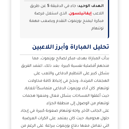
الهدف الوحيد:
جاء في الدقيقة
5
عن طريق
اللاعب
إيفانيلسون
، الذي استغل فرصة
مبكرة ليمنح بورنموث التقدم ويصعب مهمة
توتنهام.
تحليل المباراة وأبرز اللاعبين
بدأت المباراة بهدف مبكر لصالح بورنموث، مما
منحهم أفضلية نفسية كبيرة. بعد ذلك، اعتمد الفريق
بشكل كبير على التنظيم الدفاعي واللعب على
الهجمات المرتدة، ونجح في إحباط كافة محاولات
توتنهام. كان أداء بورنموث الدفاعي متماسكاً للغاية،
حيث أغلقوا المساحات بشكل فعال ومنعوا هجمات
توتنهام من الوصول إلى منطقة الجزاء.
على الجانب الآخر، واجه توتنهام صعوبة كبيرة في إيجاد
حلول هجومية، حيث كان يعتمد على الكرات العرضية
التي تعامل معها دفاع بورنموث ببراعة. على الرغم من