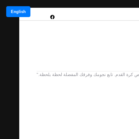
English
 يخص كرة القدم. تابع نجومك وفرقك المفضلة لحظة بلحظة."