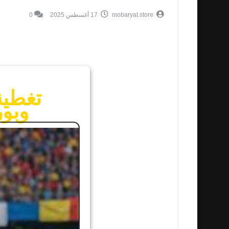
mobaryat.store
17 أغسطس 2025
0
تغطية
وبور