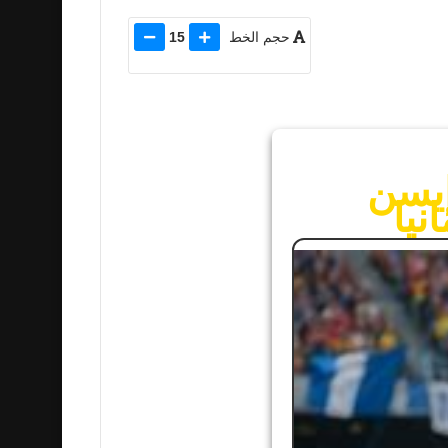
حجم الخط
15
إيسن
نيا