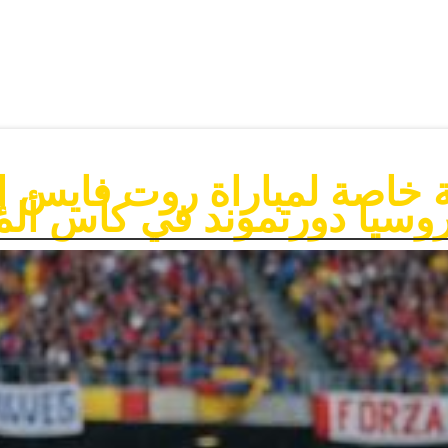
 خاصة لمباراة روت فايس 
وسيا دورتموند في كأس ألما