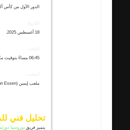
الدور الأول من كأس ألمانيا (kal
التاريخ:
18 أغسطس 2025.
الوقت:
06:45 مساءً بتوقيت مكة المكرمة (18:45 بتوقيت UTC).
الملعب:
ملعب إيسن (Stadion Essen).
تحليل فني لل
يتميز فريق
بوروسيا دورتم