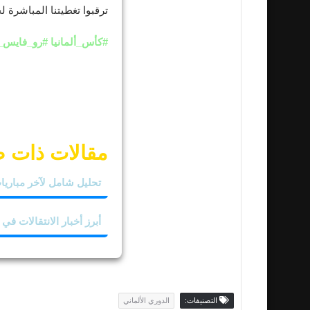
ترقبوا تغطيتنا المباشرة 
#كأس_ألمانيا #رو_فايس_إيسن
مقالات ذات 
تحليل شامل لآخر مباريا
أبرز أخبار الانتقالات في 
التصنيفات:
الدوري الألماني