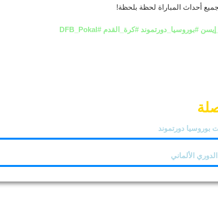
لجميع أحداث المباراة لحظة بلحظة!
 #بوروسيا_دورتموند #كرة_القدم #DFB_Pokal
صلة
ت بوروسيا دورتموند
الدوري الألماني