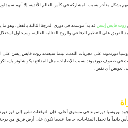
مهم بشكل متأخر بسبب المشاركة في كأس العالم للأندية، إلا أنهم سيبذل
روت فايس إيسن
قد بدأ موسمه في دوري الدرجة الثالثة بالفعل، وهو ما 
مد الفريق على التنظيم الدفاعي والروح القتالية العالية، وسيحاول استغلال
وسيا دورتموند على مجريات اللعب، بينما سيعتمد روت فايس إيسن على ال
ات في صفوف دورتموند بسبب الإصابات، مثل المدافع نيكو شلوتربيك، لكن 
على تعويض أي نقص.
اة
وجود بوروسيا دورتموند في مستوى أعلى، فإن التوقعات تشير إلى فوز دورتمو
أس دائماً ما تحمل المفاجآت، خاصةً عندما تكون على أرض فريق من درجة 