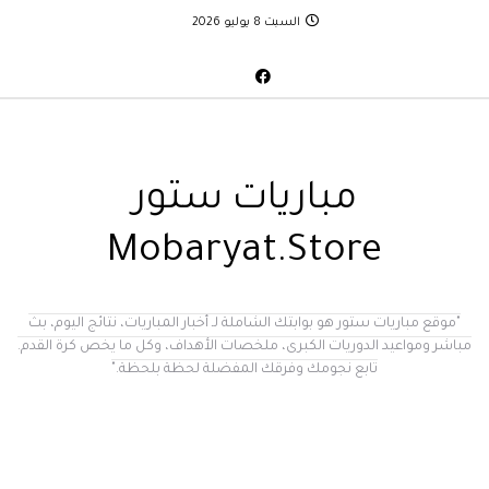
السبت 8 يوليو 2026
مباريات ستور
Mobaryat.Store
"موقع مباريات ستور هو بوابتك الشاملة لـ أخبار المباريات، نتائج اليوم، بث
مباشر ومواعيد الدوريات الكبرى، ملخصات الأهداف، وكل ما يخص كرة القدم.
تابع نجومك وفرقك المفضلة لحظة بلحظة."