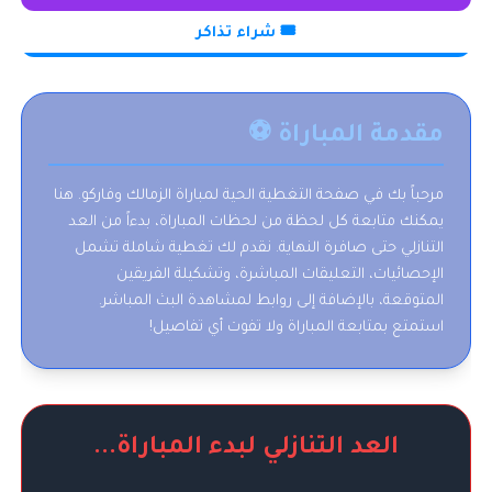
🎟️ شراء تذاكر
مقدمة المباراة ⚽
مرحباً بك في صفحة التغطية الحية لمباراة الزمالك وفاركو. هنا
يمكنك متابعة كل لحظة من لحظات المباراة، بدءاً من العد
التنازلي حتى صافرة النهاية. نقدم لك تغطية شاملة تشمل
الإحصائيات، التعليقات المباشرة، وتشكيلة الفريقين
المتوقعة، بالإضافة إلى روابط لمشاهدة البث المباشر.
استمتع بمتابعة المباراة ولا تفوت أي تفاصيل!
العد التنازلي لبدء المباراة...