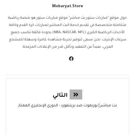
Mobaryat.store
حول موقع "مباريات ستور بث مباشر" موقع مباريات ستور هو منصة رياضية
متكاملة متخصصة في تقديم خدمة البث المباشر لمباريات كرة القدم وكافة
الأحداث الرياضية الكبرى (NBA، NASCAR، NFL) بجودة فائقة تناسب جميع
سرعات الإنترنت. نحن نسعى لتوفير تجربة مشاهدة غامرة وسهلة للمشجع
العربي، بعيداً عن التعقيد وبأقل قدر من الإعلانات المزعجة.
التالي
بث مباشر | بورنموث ضد برينتفورد - الدوري الإنجليزي الممتاز