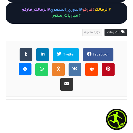
#الزمالك
#فاركو
#الدوري_المصري
#الزمالك_فاركو
#مباريات_ستور
التصنيفات:
كورة مصريه
Twitter
facebook