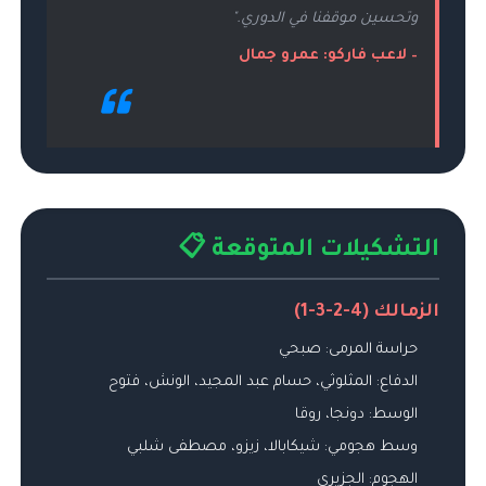
وتحسين موقفنا في الدوري."
– لاعب فاركو: عمرو جمال
التشكيلات المتوقعة 📋
الزمالك (4-2-3-1)
حراسة المرمى: صبحي
الدفاع: المثلوثي، حسام عبد المجيد، الونش، فتوح
الوسط: دونجا، روقا
وسط هجومي: شيكابالا، زيزو، مصطفى شلبي
الهجوم: الجزيري