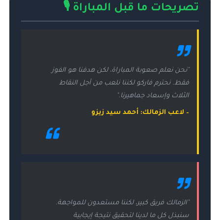
تصريحات ما قبل المباراة 🎙️
"نحن نعلم صعوبة المباراة، لكن هدفنا هو الفوز
فقط. نحترم فاركو لكننا نلعب من أجل النقاط
الثلاث وإسعاد جماهيرنا."
– لاعب الزمالك: أحمد سيد زيزو
"الزمالك فريق كبير، لكننا مستعدون للمواجهة.
سنبذل كل ما لدينا لتحقيق نتيجة إيجابية