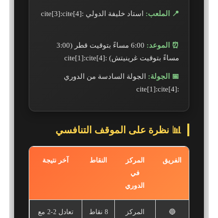
📍 الملعب:
استاد خليفة الدولي :cite[3]:cite[4]
⏰ الموعد:
6:00 مساءً بتوقيت قطر (3:00
مساءً بتوقيت غرينيتش) :cite[1]:cite[4]
📅 الجولة:
الجولة السادسة من الدوري
:cite[1]:cite[4]
📊 نظرة على الموقف التنافسي
الفريق
المركز
النقاط
آخر نتيجة
في
الدوري
🔵
المركز
8 نقاط
تعادل 2-2 مع