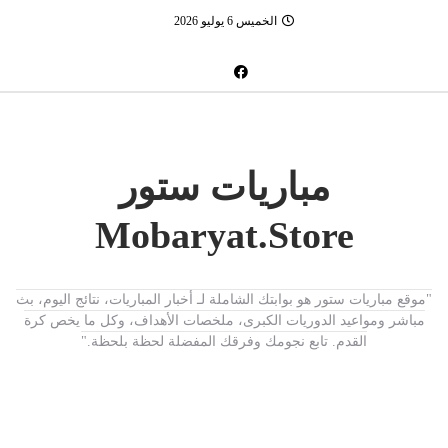
الخميس 6 يوليو 2026
مباريات ستور
Mobaryat.Store
"موقع مباريات ستور هو بوابتك الشاملة لـ أخبار المباريات، نتائج اليوم، بث
مباشر ومواعيد الدوريات الكبرى، ملخصات الأهداف، وكل ما يخص كرة
القدم. تابع نجومك وفرقك المفضلة لحظة بلحظة."