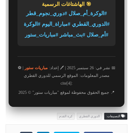
🎯 الهاشتاغات الرسمية
#الوكرة_أم_صلال #دوري_نجوم_قطر
#الدوري_القطري #مباراة_اليوم #الوكرة
#أم_صلال #بث_مباشر #مباريات_ستور
📅 نشر في: 26 سبتمبر 2025 | 🖊️ إعداد:
مباريات ستور
| ⚽
مصدر المعلومات: الموقع الرسمي للدوري القطري
:cite[4]
📍 جميع الحقوق محفوظة لموقع "مباريات ستور" © 2025
التصنيفات:
الدوري القطري
كرة القدم