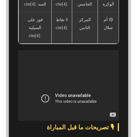
الوكرة
الخامس
:cite[4]
السد :cite[4]
🟡 أم
المركز
6 نقاط
فوز على
صلال
الثامن
:cite[4]
السيلية
:cite[4]
🎙️ تصريحات ما قبل المباراة