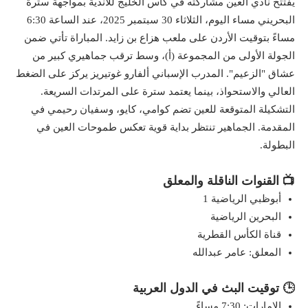
يفتتح نادي العين مشاركته في كأس الخليج للأندية بمواجهة سترة
البحريني مساء اليوم، الثلاثاء 30 سبتمبر 2025، عند الساعة 6:30
مساءً بتوقيت الأردن على ملعب هزاع بن زايد. المباراة تأتي ضمن
الجولة الأولى من المجموعة (أ)، وسط ترقب جماهيري كبير من
عشاق "الزعيم". المدرب الإسباني ألفارو غوتيريز يركز على الضغط
العالي والاستحواذ، بينما يعتمد سترة على المرتدات السريعة.
التشكيلة المتوقعة للعين تضم كوامي، كايو، وسفيان رحيمي في
المقدمة. الجماهير تنتظر بداية قوية تعكس طموحات العين في
البطولة.
📺 القنوات الناقلة والمعلق
أبوظبي الرياضية 1
البحرين الرياضية
قناة الكأس القطرية
المعلق: عامر عبدالله
🕒 توقيت البث في الدول العربية
الإمارات: 7:30 مساءً