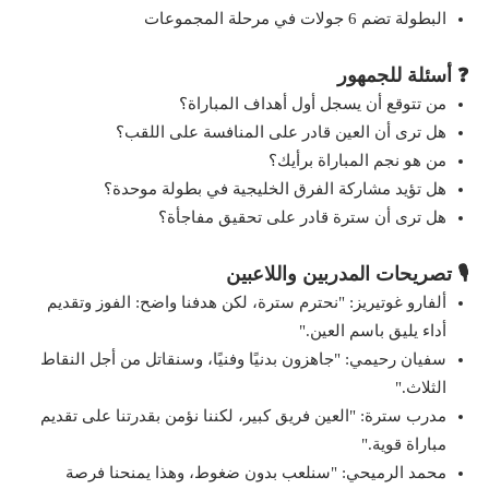
البطولة تضم 6 جولات في مرحلة المجموعات
❓ أسئلة للجمهور
من تتوقع أن يسجل أول أهداف المباراة؟
هل ترى أن العين قادر على المنافسة على اللقب؟
من هو نجم المباراة برأيك؟
هل تؤيد مشاركة الفرق الخليجية في بطولة موحدة؟
هل ترى أن سترة قادر على تحقيق مفاجأة؟
🎙️ تصريحات المدربين واللاعبين
ألفارو غوتيريز: "نحترم سترة، لكن هدفنا واضح: الفوز وتقديم
أداء يليق باسم العين."
سفيان رحيمي: "جاهزون بدنيًا وفنيًا، وسنقاتل من أجل النقاط
الثلاث."
مدرب سترة: "العين فريق كبير، لكننا نؤمن بقدرتنا على تقديم
مباراة قوية."
محمد الرميحي: "سنلعب بدون ضغوط، وهذا يمنحنا فرصة