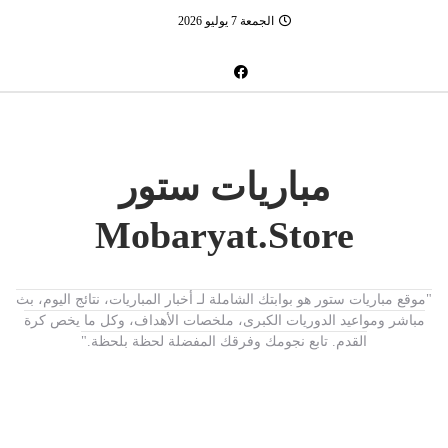
الجمعة 7 يوليو 2026
مباريات ستور
Mobaryat.Store
"موقع مباريات ستور هو بوابتك الشاملة لـ أخبار المباريات، نتائج اليوم، بث
مباشر ومواعيد الدوريات الكبرى، ملخصات الأهداف، وكل ما يخص كرة
القدم. تابع نجومك وفرقك المفضلة لحظة بلحظة."