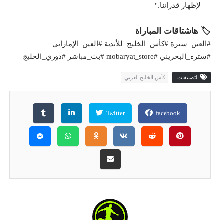
لإظهار قدراتنا."
🏷️ هاشتاقات المباراة
#العين_سترة #كأس_الخليج_للأندية #العين_الإماراتي
#سترة_البحريني #mobaryat_store #بث_مباشر #دوري_الخليج
التصنيفات:
كأس الخليج العربي
Twitter
facebook