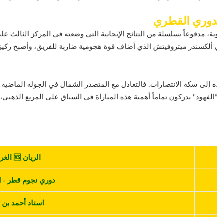
لدوري القطري
ية، مدفوعاً بسلسلة من النتائج الإيجابية التي وضعته في المركز الثالث عل
بي ألكسندر ميتروفيتش الذي أضاف قوة هجومية ضاربة للفريق، وأصبح ركي
 إلى سكة الانتصارات. فالتعادل مع المتصدر الشمال في الجولة الماضية 
"الفهود" يدركون تماماً أهمية هذه المباراة في السباق على المربع الذهب
الريان 🆚 الغرافة
دوري نجوم قطر - ال
استاد أحمد بن 