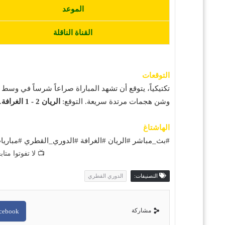
الموعد
القناة الناقلة
التوقعات
تكتيكياً، يتوقع أن تشهد المباراة صراعاً شرساً في وسط
وشن هجمات مرتدة سريعة. التوقع:
الريان 2 - 1 الغرافة
.
الهاشتاغ
#بث_مباشر #الريان #الغرافة #الدوري_القطري #مباري
📺 لا تفوتوا متا
التصنيفات:
الدوري القطري
مشاركة
cebook