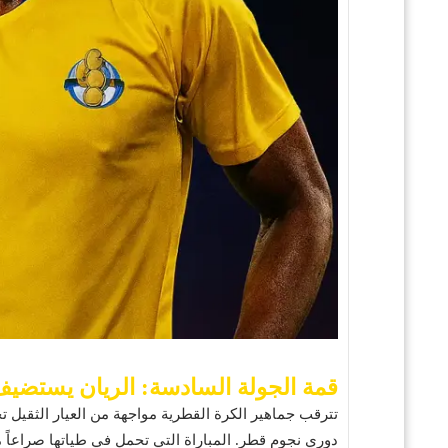
قمة الجولة السادسة: الريان يستضيف
تترقب جماهير الكرة القطرية مواجهة من العيار الثقيل 
دوري نجوم قطر. المباراة التي تحمل في طياتها صراعاً م