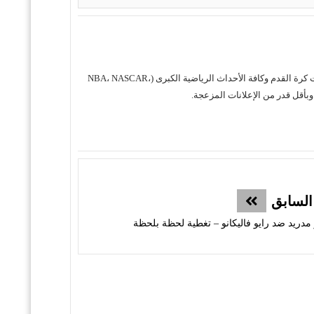
حول موقع "مباريات ستور بث مباشر" موقع مباريات ستور هو منصة رياضية متكاملة متخصصة في تقديم خدمة البث المباشر لمباريات كرة القدم وكافة الأحداث الرياضية الكبرى (NBA، NASCAR،
السابق
و مدريد ضد رايو فاليكانو – تغطية لحظة بلحظة