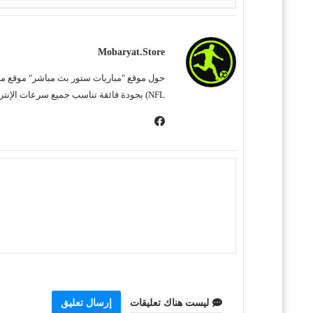
Mobaryat.store
NFL) بجودة فائقة تناسب جميع سرعات الإنترنت. نحن نسعى لتوفير تجربة مشاهدة غامرة وسهلة للمشجع العربي، بعيداً عن التعقيد وبأقل قدر من الإعلانات المزعجة.
ليست هناك تعليقات
إرسال تعليق