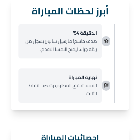
أبرز لحظات المباراة
الدقيقة 54'
⚽
هدف حاسم! مارسيل سابيتزر يسجل من
ركلة جزاء، ليمنح النمسا التقدم.
نهاية المباراة
🏁
النمسا تحقق المطلوب وتحصد النقاط
الثلاث.
إحصائيات المباراة