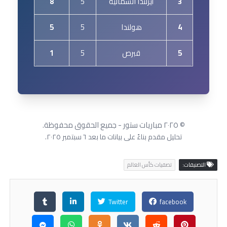
3
أيرلندا الشمالية
5
8
4
هولندا
5
5
5
قبرص
5
1
© ٢٠٢٥ مباريات ستور - جميع الحقوق محفوظة.
تحليل مقدم بناءً على بيانات ما بعد ٦ سبتمبر ٢٠٢٥.
التصنيفات:
تصفيات كأس العالم
Twitter
facebook