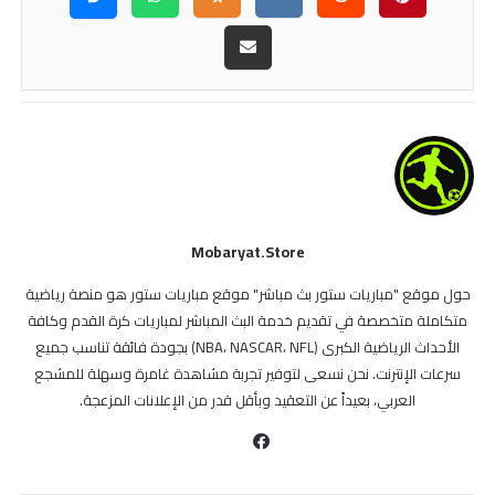
Mobaryat.store
حول موقع "مباريات ستور بث مباشر" موقع مباريات ستور هو منصة رياضية
متكاملة متخصصة في تقديم خدمة البث المباشر لمباريات كرة القدم وكافة
الأحداث الرياضية الكبرى (NBA، NASCAR، NFL) بجودة فائقة تناسب جميع
سرعات الإنترنت. نحن نسعى لتوفير تجربة مشاهدة غامرة وسهلة للمشجع
العربي، بعيداً عن التعقيد وبأقل قدر من الإعلانات المزعجة.