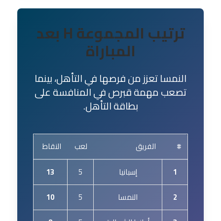
ترتيب المجموعة H بعد
المباراة
النمسا تعزز من فرصها في التأهل، بينما
تصعب مهمة قبرص في المنافسة على
بطاقة التأهل.
#
الفريق
لعب
النقاط
1
إسبانيا
5
13
2
النمسا
5
10