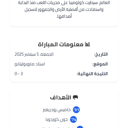
العالم. سيطرت كولومبيا على مجريات اللعب منذ البداية
واستفادت من أفضلية الأرض والجمهور لتسجيل
أهدافها.
📊 معلومات المباراة
التاريخ:
الجمعة، 5 سبتمبر 2025
الموقع:
استاد متروبوليتانو
النتيجة النهائية:
3 - 0
🥅 الأهداف
خاميس رودريغيز
31'
جون كوردوبا
74'