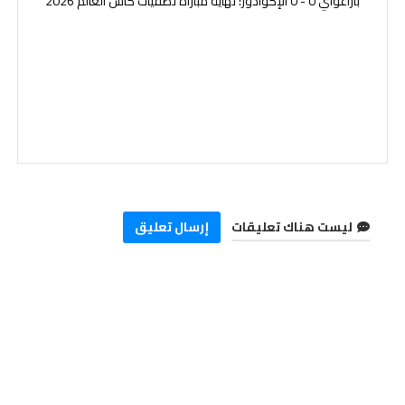
باراغواي 0 - 0 الإكوادور: نهاية مباراة تصفيات كأس العالم 2026
ليست هناك تعليقات
إرسال تعليق