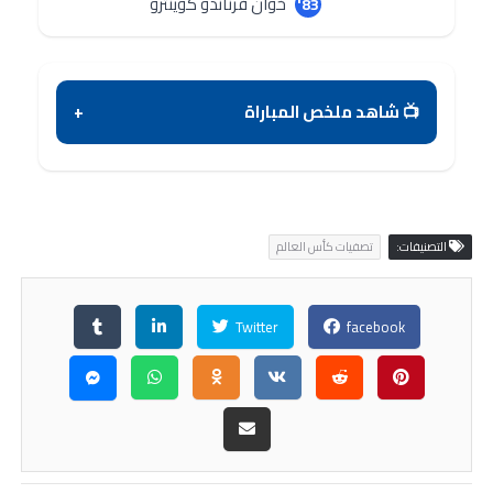
خوان فرناندو كوينترو
83'
📺 شاهد ملخص المباراة
+
التصنيفات:
تصفيات كأس العالم
Twitter
facebook