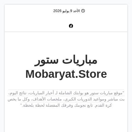
الأحد 9 يوليو 2026
مباريات ستور
Mobaryat.Store
"موقع مباريات ستور هو بوابتك الشاملة لـ أخبار المباريات، نتائج اليوم،
بث مباشر ومواعيد الدوريات الكبرى، ملخصات الأهداف، وكل ما يخص
كرة القدم. تابع نجومك وفرقك المفضلة لحظة بلحظة."