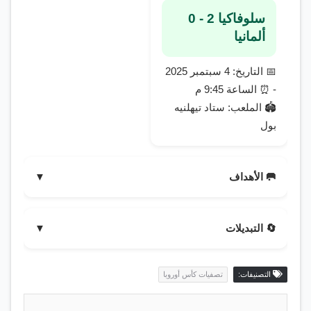
سلوفاكيا 2 - 0
ألمانيا
📅 التاريخ: 4 سبتمبر 2025
- ⏰ الساعة 9:45 م
🏟️ الملعب: ستاد تيهلنيه
بول
🥅 الأهداف
▼
42′ دافيد هانكو (🎯 صناعة: دافيد ستريليتس)
55′ دافيد ستريليتس (🎯 صناعة: نوربير غيومبر)
🔄 التبديلات
▼
سلوفاكيا:
66′ ↑ توماس ريجو ⬇ دافيد دوريس
التصنيفات:
تصفيات كأس أوروبا
ألمانيا: