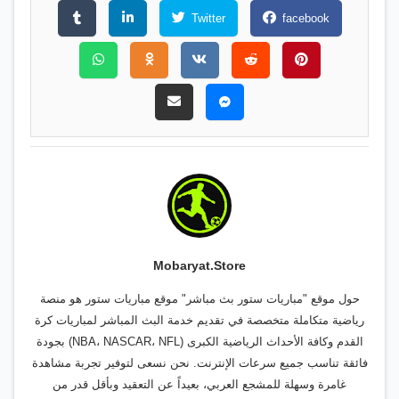
46′ ↑ ديفيد راوم ⬇ نامدي كولينز
Twitter
facebook
60′ ↑ نديم أميري ⬇ أنجيلو شتيلر
66′ ↑ كريم أديمي ⬇ سيرجي غنابري
Mobaryat.store
حول موقع "مباريات ستور بث مباشر" موقع مباريات ستور هو منصة
رياضية متكاملة متخصصة في تقديم خدمة البث المباشر لمباريات كرة
القدم وكافة الأحداث الرياضية الكبرى (NBA، NASCAR، NFL) بجودة
فائقة تناسب جميع سرعات الإنترنت. نحن نسعى لتوفير تجربة مشاهدة
غامرة وسهلة للمشجع العربي، بعيداً عن التعقيد وبأقل قدر من