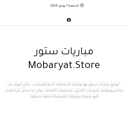
الجمعة 7 يوليو 2026
مباريات ستور
Mobaryat.Store
"موقع مباريات ستور هو بوابتك الشاملة لـ أخبار المباريات، نتائج اليوم، بث
مباشر ومواعيد الدوريات الكبرى، ملخصات الأهداف، وكل ما يخص كرة القدم.
تابع نجومك وفرقك المفضلة لحظة بلحظة."