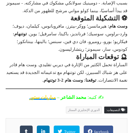
بسبب الإصابة. - دومينيك سولانكي مشكوك في مشاركته. - سيمونز
قد يبدأ أساسيًا، بينما كولو مواني مرشح للظهور من الدكة.
⚽ التشكيلة المتوقعة
وست هام:
هيرمانسن؛ ووكر-بيترز، مافروبانوس، كيلمان، ديوف؛
وارد-براوس، سوسيك؛ فرنانديز، باكيتا، سامرفيل؛ بوين.
توتنهام:
فيكاريو؛ بورو، روميرو، فان دي فين، سبنس؛ بالينها، بينتانكور؛
كودوس، سار، سيمونز؛ ريتشارليسون.
🔮 توقعات المباراة
المباراة تحمل الكثير من الإثارة في ديربي تقليدي. وست هام قادر
على هز شباك السبيرز، لكن توتنهام مع تدعيماته الجديدة قد يستعيد
نغمة الانتصارات.
توقعنا: وست هام 2-3 توتنهام.
✍️ كتبه:
محمد الشاعر
–
مباريات ستور
التصنيفات:
الدوري الإنجليزي الممتاز
Twitter
facebook