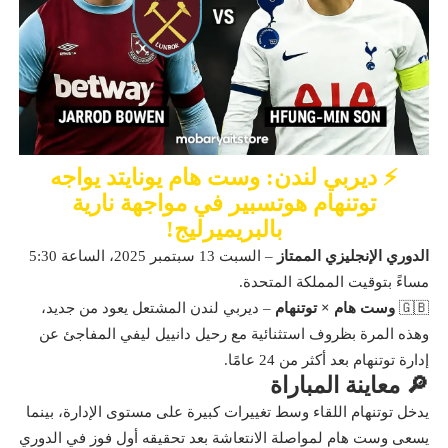
⚡ ديربي لندن: وست هام يونايتد يواجه
توتنهام هوتسبير في مواجهة نارية
بالبريميرليج!
الدوري الإنجليزي الممتاز
– السبت 13 سبتمبر 2025، الساعة 5:30
مساءً بتوقيت المملكة المتحدة.
🇬🇧
وست هام × توتنهام
– ديربي لندن المشتعل يعود من جديد،
وهذه المرة بظروف استثنائية مع رحيل دانييل ليفي المفاجئ عن
إدارة توتنهام بعد أكثر من 24 عامًا.
🔎 معاينة المباراة
يدخل توتنهام اللقاء وسط تغييرات كبيرة على مستوى الإدارة، بينما
يسعى وست هام لمواصلة الانتعاشة بعد تحقيقه أول فوز في الدوري