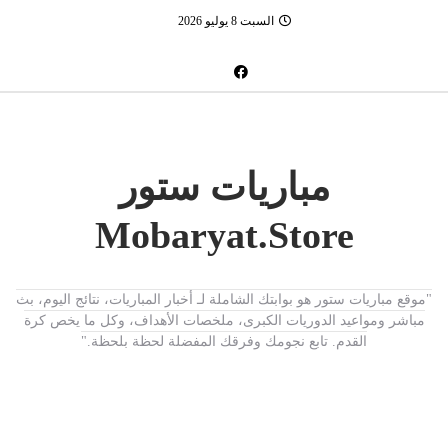
السبت 8 يوليو 2026
مباريات ستور
Mobaryat.Store
"موقع مباريات ستور هو بوابتك الشاملة لـ أخبار المباريات، نتائج اليوم، بث
مباشر ومواعيد الدوريات الكبرى، ملخصات الأهداف، وكل ما يخص كرة
القدم. تابع نجومك وفرقك المفضلة لحظة بلحظة."