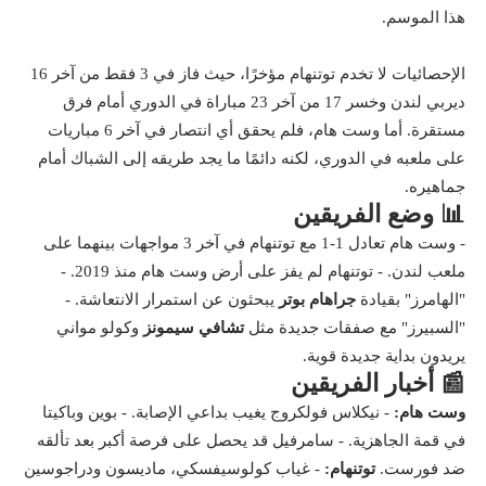
هذا الموسم.
الإحصائيات لا تخدم توتنهام مؤخرًا، حيث فاز في 3 فقط من آخر 16
ديربي لندن وخسر 17 من آخر 23 مباراة في الدوري أمام فرق
مستقرة. أما وست هام، فلم يحقق أي انتصار في آخر 6 مباريات
على ملعبه في الدوري، لكنه دائمًا ما يجد طريقه إلى الشباك أمام
جماهيره.
📊 وضع الفريقين
- وست هام تعادل 1-1 مع توتنهام في آخر 3 مواجهات بينهما على
ملعب لندن. - توتنهام لم يفز على أرض وست هام منذ 2019. -
"الهامرز" بقيادة
جراهام بوتر
يبحثون عن استمرار الانتعاشة. -
"السبيرز" مع صفقات جديدة مثل
تشافي سيمونز
وكولو مواني
يريدون بداية جديدة قوية.
📰 أخبار الفريقين
وست هام:
- نيكلاس فولكروج يغيب بداعي الإصابة. - بوين وباكيتا
في قمة الجاهزية. - سامرفيل قد يحصل على فرصة أكبر بعد تألقه
ضد فورست.
توتنهام:
- غياب كولوسيفسكي، ماديسون ودراجوسين