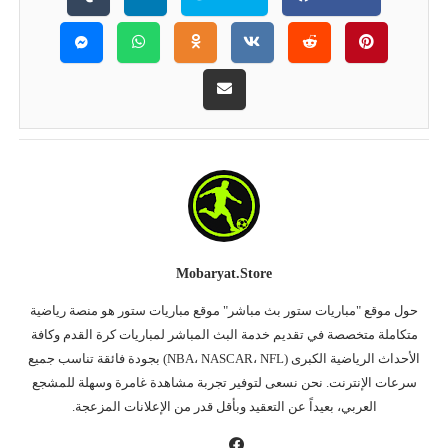
Mobaryat.store
حول موقع "مباريات ستور بث مباشر" موقع مباريات ستور هو منصة رياضية
متكاملة متخصصة في تقديم خدمة البث المباشر لمباريات كرة القدم وكافة
الأحداث الرياضية الكبرى (NBA، NASCAR، NFL) بجودة فائقة تناسب جميع
سرعات الإنترنت. نحن نسعى لتوفير تجربة مشاهدة غامرة وسهلة للمشجع
العربي، بعيداً عن التعقيد وبأقل قدر من الإعلانات المزعجة.