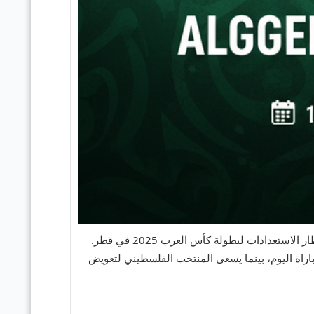
على ملعب 19 ماي 1956 في عنابة، في إطار الاستعدادات لبطولة كأس العرب 2025 في قطر.
 مما يمنح "محاربي الصحراء" ثقة كبيرة قبل مباراة اليوم، بينما يسعى المنتخب الفلسطيني لتعويض