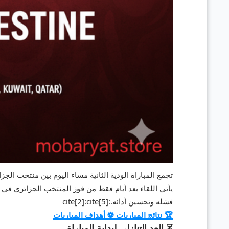
تجمع المباراة الودية الثانية مساء اليوم بين
منتخب الجزائ
فشله وتحسين أدائه.:cite[2]:cite[5]
🏆 نتائج المباريات
⚽ أهداف المباريات
⏳ العد التنازلي لبداية المباراة