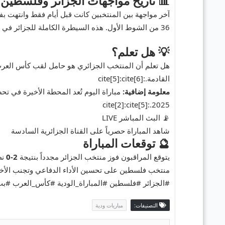
📊 تاريخ مواجهات الجزائر وفلسطين
آخر مواجهة بين المنتخبين كانت قبل أيام فقط وانتهت بفو
36 من الشوط الأول. هذه السيطرة الكاملة للجزائر في المباراة الأولى تمنحهم أفضلية معنوية قبل مباراة اليوم.:cite[2]
💡 هل تعلم؟
القادمة.:cite[5]:cite[6]
معلومة إضافية:
2025.:cite[2]:cite[5]
📡 البث المباشر
LIVE
شاهد المباراة حصرياً على القناة الجزائرية السادسة
🔮 توقعات المباراة
يتوقع المراقبون فوز منتخب الجزائر مجدداً بنتيجة
2-0
نظ
منتخب فلسطين على تحسين الأداء الدفاعي وتجنب الأخطاء ال
#الجزائر
#فلسطين
#المباراة_الودية
#كأس_العرب
#بث
التصنيفات:
مباريات ودية