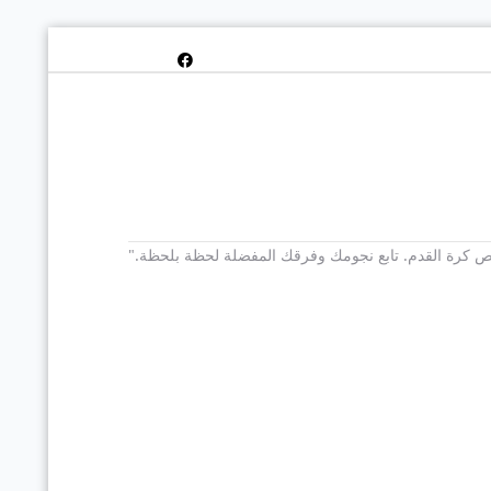
 يخص كرة القدم. تابع نجومك وفرقك المفضلة لحظة بلحظة."