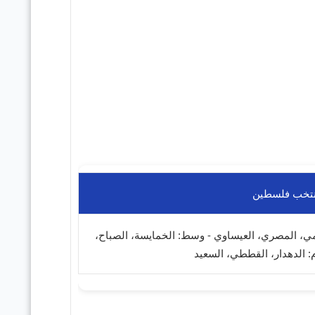
تخب فلسطين
مي، المصري، العيساوي - وسط: الخمايسة، الصباح،
: الدهدار، القططي، السعيد