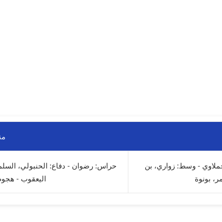
من
ملاوي - وسط: زواري، بن
حراس: رضوان - دفاع: الحنبولي، السل
ر، بونوة
اليعقوب - هجوم