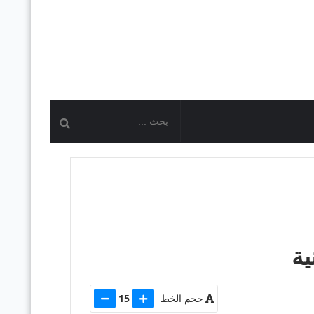
ية
حجم الخط
15