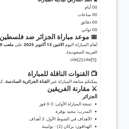
00
أيام
00
ساعات
00
دقائق
00
ثواني
📅 موعد مباراة الجزائر ضد فلسطين
تُقام المباراة اليوم
الاثنين 13 أكتوبر 2025
على
ملعب 19 ماي 1956
العربية السعودية).
:cite[2]:cite[5]
📺 القنوات الناقلة للمباراة
يمكنكم متابعة المباراة عبر
القناة الجزائرية السادسة
، كم
⚔️ مقارنة الفريقين
الجزائر
نتيجة المباراة الأولى:
3-0 فوز
المدرب:
مجيد بوقرة
الأهداف في الشوط الأول:
3 أهداف
الهدافون:
بركان (2) - بولبينة