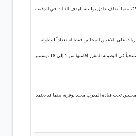
، حيث سجل رضوان بركان هدفين في الدقائق 13 و25، بينما أضاف عادل بولبينة الهدف الثالث في الدقيقة
لمدرب مجيد بوقرة يعتمد في هذه المباريات على اللاعبين المحليين فقط استعداداً للبطولة
مباراة اليوم تُعد المحطة الأخيرة في تحضيرات المنتخبين لبطولة كأس العرب 2025 في قطر، حيث سيشارك 23 منتخباً في البطولة المقرر إقامتها من 1 إلى 18 ديسمبر
 المحليين تحت قيادة المدرب مجيد بوقرة، بينما قد يعتمد