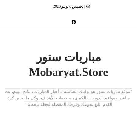
الخميس 6 يوليو 2026
مباريات ستور
Mobaryat.Store
"موقع مباريات ستور هو بوابتك الشاملة لـ أخبار المباريات، نتائج اليوم، بث
مباشر ومواعيد الدوريات الكبرى، ملخصات الأهداف، وكل ما يخص كرة
القدم. تابع نجومك وفرقك المفضلة لحظة بلحظة."