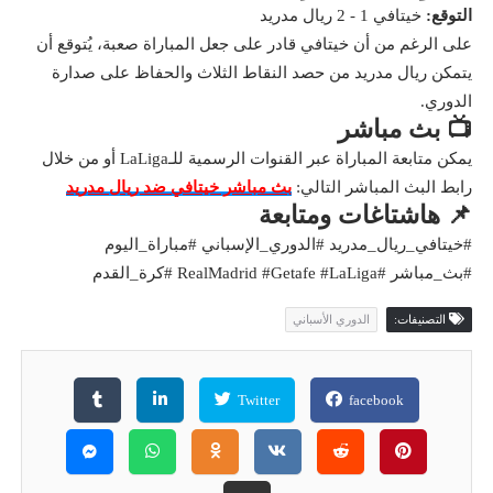
التوقع:
خيتافي 1 - 2 ريال مدريد
على الرغم من أن خيتافي قادر على جعل المباراة صعبة، يُتوقع أن
يتمكن ريال مدريد من حصد النقاط الثلاث والحفاظ على صدارة
الدوري.
📺 بث مباشر
يمكن متابعة المباراة عبر القنوات الرسمية للـLaLiga أو من خلال
رابط البث المباشر التالي:
بث مباشر خيتافي ضد ريال مدريد
📌 هاشتاغات ومتابعة
#خيتافي_ريال_مدريد #الدوري_الإسباني #مباراة_اليوم
#بث_مباشر #RealMadrid #Getafe #LaLiga #كرة_القدم
التصنيفات:
الدوري الأسباني
Twitter
facebook