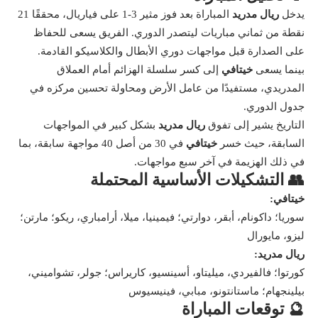
يدخل
ريال مدريد
المباراة بعد فوز مثير 3-1 على فياريال، محققًا 21
نقطة من ثماني مباريات ليتصدر الدوري. الفريق يسعى للحفاظ
على الصدارة قبل مواجهات دوري الأبطال والكلاسيكو القادمة.
بينما يسعى
خيتافي
إلى كسر سلسلة الهزائم أمام العملاق
المدريدي، مستفيدًا من عامل الأرض ومحاولة تحسين مركزه في
جدول الدوري.
التاريخ يشير إلى تفوق
ريال مدريد
بشكل كبير في المواجهات
السابقة، حيث خسر
خيتافي
في 30 من أصل 40 مواجهة سابقة، بما
في ذلك الهزيمة في آخر سبع مواجهات.
👥 التشكيلات الأساسية المحتملة
خيتافي:
سوريا؛ داكونام، أبقر، دوارتي؛ فيمينيا، ميلا، أرامباري، ريكو؛ مارتن؛
ليزو، مايورال
ريال مدريد:
كورتوا؛ فالفيردي، ميليتاو، أسينسيو، كاريراس؛ جولر، تشواميني،
بيلينجهام؛ ماستانتونو، مبابي، فينيسيوس
🔮 توقعات المباراة