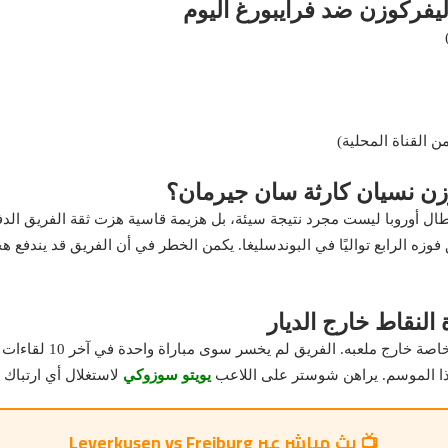
يفركوزن ضد فرايبورغ اليوم
ل أوروبا ليست مجرد نتيجة سيئة، بل هزيمة قاسية هزت ثقة الفريق الدف
 فوزه الرابع تواليًا في البوندسليغا. يكمن الخطر في أن الفريق قد يندفع
 النقاط خارج الديار
عبه. الفريق لم يخسر سوى مباراة واحدة في آخر 10 لقاءات خارجية، ويعتمد على انضباطه الدفاعي ضمن خطة
يويتو سوزوكي
لاستغلال أي ارتبا
📺 بث مباشر عبر Leverkusen vs Freiburg