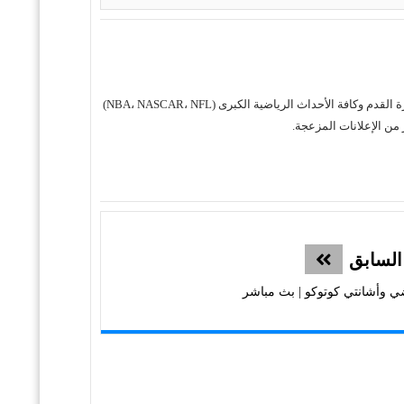
حول موقع "مباريات ستور بث مباشر" موقع مباريات ستور هو منصة رياضية متكاملة متخصصة في تقديم خدمة البث المباشر لمباريات كرة القدم وكافة الأحداث الرياضية الكبرى (NBA، NASCAR، NFL)
من الإعلانات المزعجة.
السابق
اضي وأشانتي كوتوكو | بث مباشر