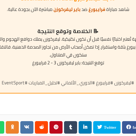
شاهد مباراة
فرايبورغ
ضد
باير ليفركوزن
مباشرة الآن بجودة عالية.
📝 الخلاصة وتوقع النتيجة
 تُعتبر اختبارًا نفسيًا قبل أن تكون تكتيكية. ليفركوزن يملك دوافع الهجوم والثأر
بورغ بثقة واستقرار. إذا تمكن أصحاب الأرض من تجاوز الصدمة الذهنية، فالنقا
ستكون في المتناول.
توقع النتيجة: باير ليفركوزن 3 - 2 فرايبورغ
#ليفركوزن #فرايبورغ #الدوري_الألماني #تحليل_المباريات #EventSport
Twitter
fa