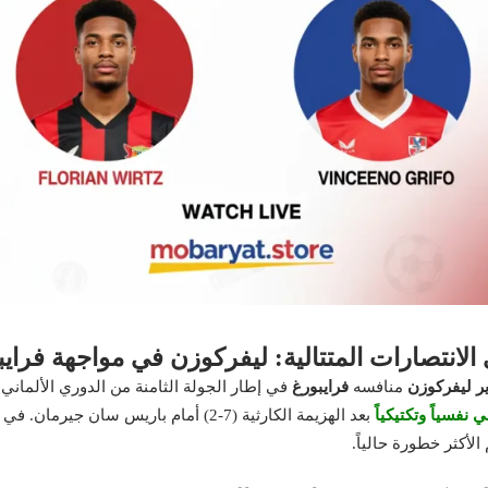
نتصارات المتتالية: ليفركوزن في مواجهة فرايبور
ير ليفركوزن
منافسه
فرايبورغ
في إطار الجولة الثامنة من الدوري الألمان
ي نفسياً وتكتيكياً
بعد الهزيمة الكارثية (7-2) أمام باريس سان جيرمان. في المقابل، يدخل فرايبورغ اللقاء بـ
أكثر خطورة حالياً.