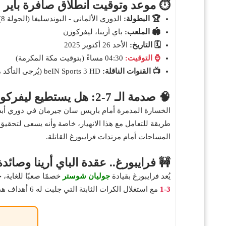
⏱️ موعد وتوقيت انطلاق صافرة باير ل
🏆 البطولة:
الدوري الألماني - البوندسليغا (الجولة 8)
🏟️ الملعب:
باي أرينا، ليفركوزن
🗓️ التاريخ:
الأحد 26 أكتوبر 2025
⌚ التوقيت:
04:30 مساءً (بتوقيت مكة المكرمة)
📺 القنوات الناقلة:
beIN Sports 3 HD (يُرجى التأكد من القناة المحلية)
🧠 صدمة الـ 7-2: هل يستطيع ليفركوزن نسيان كارثة سان جيرمان؟
الخسارة المدمرة أمام باريس سان جيرمان في دوري أبطا
طريقة للتعامل مع هذا الانهيار، خاصة وأنه يسعى لتحقيق
المساحات أمام مرتدات فرايبورغ القاتلة.
🚧 فرايبورغ.. عقدة الباي أرينا وصائدة
يُعد فرايبورغ بقيادة
جوليان شوستر
خصمًا صعبًا للغاية، خاصة خارج مل
3-1
مع استغلال الكرات الثابتة التي جلبت له 6 أهداف هذا الموسم. يراهن شوستر على اللاعب