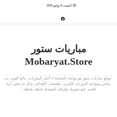
السبت 8 يوليو 2026
مباريات ستور
Mobaryat.Store
"موقع مباريات ستور هو بوابتك الشاملة لـ أخبار المباريات، نتائج اليوم، بث
مباشر ومواعيد الدوريات الكبرى، ملخصات الأهداف، وكل ما يخص كرة
القدم. تابع نجومك وفرقك المفضلة لحظة بلحظة."