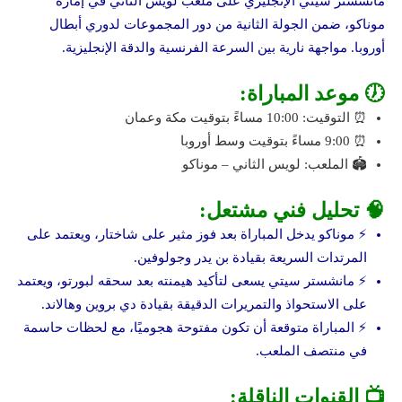
مانشستر سيتي الإنجليزي على ملعب لويس الثاني في إمارة
موناكو، ضمن الجولة الثانية من دور المجموعات لدوري أبطال
أوروبا. مواجهة نارية بين السرعة الفرنسية والدقة الإنجليزية.
🕖 موعد المباراة:
⏰ التوقيت: 10:00 مساءً بتوقيت مكة وعمان
⏰ 9:00 مساءً بتوقيت وسط أوروبا
🏟️ الملعب: لويس الثاني – موناكو
🧠 تحليل فني مشتعل:
⚡ موناكو يدخل المباراة بعد فوز مثير على شاختار، ويعتمد على
المرتدات السريعة بقيادة بن يدر وجولوفين.
⚡ مانشستر سيتي يسعى لتأكيد هيمنته بعد سحقه لبورتو، ويعتمد
على الاستحواذ والتمريرات الدقيقة بقيادة دي بروين وهالاند.
⚡ المباراة متوقعة أن تكون مفتوحة هجوميًا، مع لحظات حاسمة
في منتصف الملعب.
📺 القنوات الناقلة: