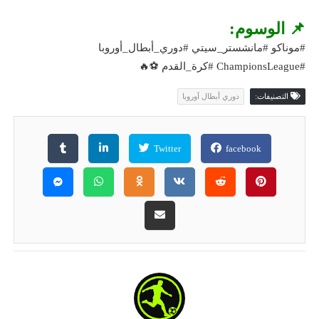
📌 الوسوم:
#موناكو #مانشستر_سيتي #دوري_أبطال_أوروبا
#ChampionsLeague #كرة_القدم ⚽🔥
التصنيفات:
دوري أبطال آوروبا
Twitter
facebook