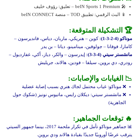
🎤 beIN Sports 1 Premium – تعليق: رؤوف خليف
📱 البث الرقمي: تطبيق TOD – منصة beIN CONNECT
🏆 التشكيلة المتوقعة:
موناكو (4-2-3-1):
كوين – هنريكي، ماربان، دياس، فانديرسون –
كامارا، فوفانا – جولوفين، مينامينو، دياتا – بن يدر
مانشستر سيتي (4-3-3):
إيدرسون – والكر، دياز، أكي، غفارديول –
رودري، دي بروين، سيلفا – فودين، هالاند، جريليش
📉 الغيابات والإصابات:
❌ موناكو: غياب محتمل لجاك هنري بسبب إصابة عضلية
❌ مانشستر سيتي: ديكلان رايس، ماتيوس نونيز (شكوك حول
الجاهزية)
🔥 توقعات الجماهير:
📊 جماهير موناكو تأمل في تكرار ملحمة 2017، بينما جمهور السيتي
يترقب عرضًا أوروبيًا جديدًا بقيادة هالاند ودي بروين.