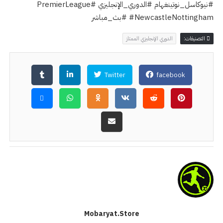
#نيوكاسل_نوتينغهام
#الدوري_الإنجليزي
#PremierLeague
#NewcastleNottingham
#بث_مباشر
التصنيفات:
الدوري الإنجليزي الممتاز
Twitter
facebook
Mobaryat.store