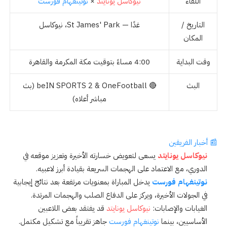
اللقاء
نيوكاسل يونايتد
×
نوتينغهام فورست
التاريخ /
غدًا — St James' Park، نيوكاسل
المكان
وقت البداية
4:00 مساءً بتوقيت مكة المكرمة والقاهرة
البث
🔴 beIN SPORTS 2 & OneFootball (بث
مباشر أعلاه)
📰 أخبار الفريقين
نيوكاسل يونايتد
يسعى لتعويض خسارته الأخيرة وتعزيز موقعه في
الدوري، مع الاعتماد على الهجمات السريعة بقيادة أبرز لاعبيه.
نوتينغهام فورست
يدخل المباراة بمعنويات مرتفعة بعد نتائج إيجابية
في الجولات الأخيرة، ويركز على الدفاع الصلب والهجمات المرتدة.
الغيابات والإصابات:
نيوكاسل يونايتد
قد يفتقد بعض اللاعبين
الأساسيين، بينما
نوتينغهام فورست
جاهز تقريباً مع تشكيل مكتمل.