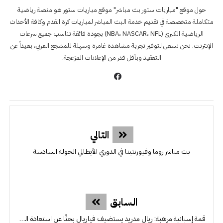
حول موقع "مباريات ستور بث مباشر" موقع مباريات ستور هو منصة رياضية
متكاملة متخصصة في تقديم خدمة البث المباشر لمباريات كرة القدم وكافة الأحداث
الرياضية الكبرى (NBA، NASCAR، NFL) بجودة فائقة تناسب جميع سرعات
الإنترنت. نحن نسعى لتوفير تجربة مشاهدة غامرة وسهلة للمشجع العربي، بعيداً عن
التعقيد وبأقل قدر من الإعلانات المزعجة.
التالي
بث مباشر روما وفيورنتينا في الدوري الأيطالي الجولة السادسة
السابق
قمة إسبانية مرتقبة: ريال مدريد يستضيف فياريال بحثًا عن استعادة الصدارة