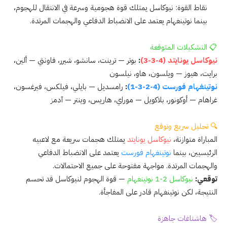
نقاط القوة: نيوكاسل يمتلك قوة هجومية وسرعة في الانتقال للهجوم،
بينما نوتينغهام يعتمد على الانضباط الدفاعي والهجمات المرتدة.
📋 التشكيلات المتوقعة
نيوكاسل يونايتد (4-3-3)
:
بوتر — ترينت، سانشو، شيرر، فاونتي — ألين،
برايت، هيوز — ويلسون، هاو، نيلسون
نوتينغهام فورست (4-2-3-1)
:
رامسديل — بايلي، فيلكس، فيرغسون،
غراهام — أوكونور، بلاكويل — موراي، هاريس، وينتر — آدمز
🔍 تحليل سريع وتوقع
المباراة متوازنة،
نيوكاسل يونايتد
يمتلك هجمات سريعة مع لاعبيه
الرئيسيين، بينما
نوتينغهام فورست
يعتمد على الانضباط الدفاعي
والهجمات المرتدة. مواجهة مفتوحة على جميع الاحتمالات.
توقعي:
نيوكاسل 2-1 نوتينغهام
— قوة الهجوم لنيوكاسل قد تحسم
النتيجة، لكن نوتينغهام قادر على المفاجأة.
🏷️ هاشتاغات جاهزة