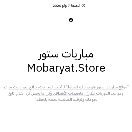
الجمعة 7 يوليو 2026
مباريات ستور
Mobaryat.Store
"موقع مباريات ستور هو بوابتك الشاملة لـ أخبار المباريات، نتائج اليوم، بث مباشر
ومواعيد الدوريات الكبرى، ملخصات الأهداف، وكل ما يخص كرة القدم. تابع
نجومك وفرقك المفضلة لحظة بلحظة."