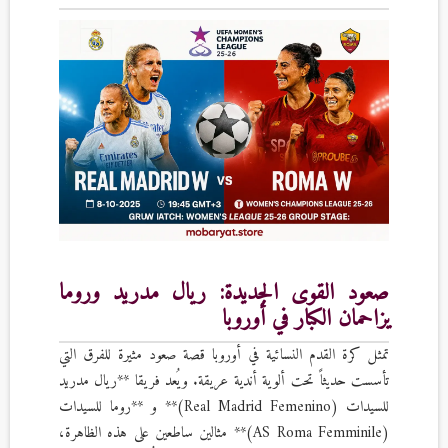
صعود القوى الجديدة: ريال مدريد وروما
يزاحمان الكبار في أوروبا
تمثل كرة القدم النسائية في أوروبا قصة صعود مثيرة للفرق التي
تأسست حديثاً تحت ألوية أندية عريقة. ويُعد فريقا **ريال مدريد
للسيدات (Real Madrid Femenino)** و **روما للسيدات
(AS Roma Femminile)** مثالين ساطعين على هذه الظاهرة،