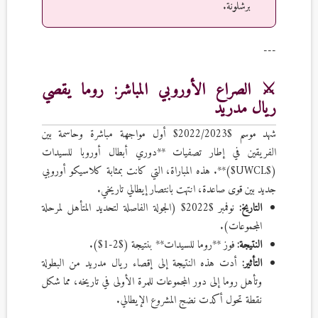
برشلونة.
---
⚔️ الصراع الأوروبي المباشر: روما يقصي
ريال مدريد
شهد موسم $2022/2023$ أول مواجهة مباشرة وحاسمة بين
الفريقين في إطار تصفيات **دوري أبطال أوروبا للسيدات
($UWCL$)**. هذه المباراة، التي كانت بمثابة كلاسيكو أوروبي
جديد بين قوى صاعدة، انتهت بانتصار إيطالي تاريخي.
التاريخ:
نوفمبر $2022$ (الجولة الفاصلة لتحديد المتأهل لمرحلة
المجموعات).
النتيجة:
فوز **روما للسيدات** بنتيجة ($2-1$).
التأثير:
أدت هذه النتيجة إلى إقصاء ريال مدريد من البطولة
وتأهل روما إلى دور المجموعات للمرة الأولى في تاريخه، مما شكل
نقطة تحول أكدت نضج المشروع الإيطالي.