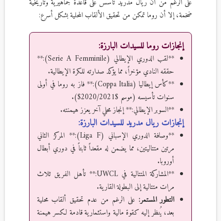
على الرغم من أن ريال مدريد تأسس على قاعدة جماهيرية وتاريخية
ضخمة، إلا أن روما تمكن من تحقيق الألقاب المحلية بشكل أسرع:
إنجازات روما للسيدات البارزة:
**لقب الدوري الإيطالي (Serie A Femminile):**
حققه النادي مؤخراً، مما يؤكد صدارته للكرة الإيطالية.
**كأس إيطاليا (Coppa Italia):** فاز به روما في أولى
سنوات تأسيسه (موسم $2020/2021$).
**السوبر الإيطالي:** إنجاز محلي آخر يعزز هيمنته.
إنجازات ريال مدريد للسيدات البارزة:
**وصافة الدوري الإسباني (Liga F):** المركز الثاني
مرتين متتاليتين، مما يضمن له مقعداً ثابتاً في دوري أبطال
أوروبا.
**المشاركة المتتالية في UWCL:** تأهل الفريق ثلاث
مرات متتالية إلى البطولة القارية.
التطور المستمر:
على الرغم من عدم تحقيق ألقاب محلية
بعد، يُنظر إليه كقوة مالية واستثمارية قادمة لكسر هيمنة