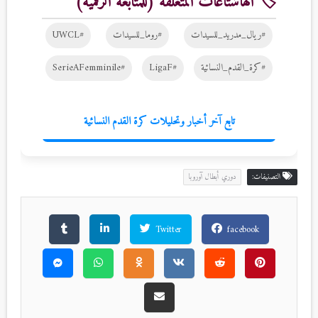
🏷️ الهاشتاغات المتعلقة (للمتابعة الرقمية)
#ريال_مدريد_للسيدات
#روما_للسيدات
#UWCL
#كرة_القدم_النسائية
#LigaF
#SerieAFemminile
تابع آخر أخبار وتحليلات كرة القدم النسائية
التصنيفات:
دوري أبطال آوروبا
Twitter
facebook