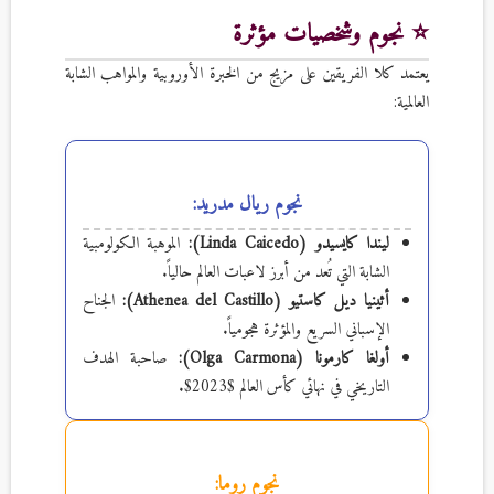
⭐ نجوم وشخصيات مؤثرة
يعتمد كلا الفريقين على مزيج من الخبرة الأوروبية والمواهب الشابة
العالمية:
نجوم ريال مدريد:
ليندا كايسيدو (Linda Caicedo):
الموهبة الكولومبية
الشابة التي تُعد من أبرز لاعبات العالم حالياً.
أثينيا ديل كاستيو (Athenea del Castillo):
الجناح
الإسباني السريع والمؤثرة هجومياً.
أولغا كارمونا (Olga Carmona):
صاحبة الهدف
التاريخي في نهائي كأس العالم $2023$.
نجوم روما: