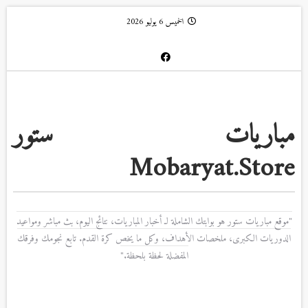
الخميس 6 يوليو 2026
مباريات ستور
Mobaryat.Store
"موقع مباريات ستور هو بوابتك الشاملة لـ أخبار المباريات، نتائج اليوم، بث مباشر ومواعيد
الدوريات الكبرى، ملخصات الأهداف، وكل ما يخص كرة القدم. تابع نجومك وفرقك
المفضلة لحظة بلحظة."