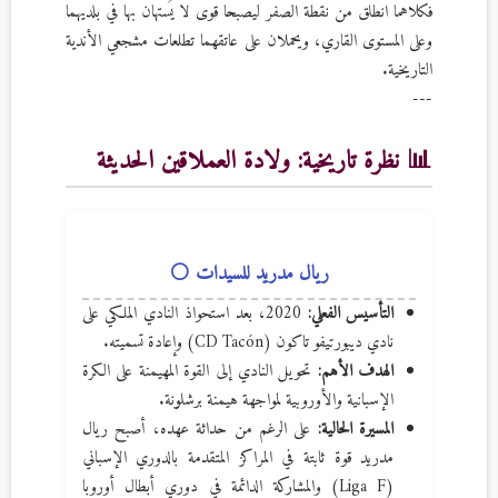
فكلاهما انطلق من نقطة الصفر ليصبحا قوى لا يُستهان بها في بلديهما
وعلى المستوى القاري، ويحملان على عاتقهما تطلعات مشجعي الأندية
التاريخية.
---
📊 نظرة تاريخية: ولادة العملاقين الحديثة
ريال مدريد للسيدات ⚪
التأسيس الفعلي:
2020، بعد استحواذ النادي الملكي على
نادي ديبورتيفو تاكون (CD Tacón) وإعادة تسميته.
الهدف الأهم:
تحويل النادي إلى القوة المهيمنة على الكرة
الإسبانية والأوروبية لمواجهة هيمنة برشلونة.
المسيرة الحالية:
على الرغم من حداثة عهده، أصبح ريال
مدريد قوة ثابتة في المراكز المتقدمة بالدوري الإسباني
(Liga F) والمشاركة الدائمة في دوري أبطال أوروبا