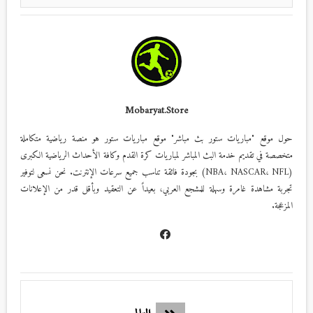
Mobaryat.store
حول موقع "مباريات ستور بث مباشر" موقع مباريات ستور هو منصة رياضية متكاملة
متخصصة في تقديم خدمة البث المباشر لمباريات كرة القدم وكافة الأحداث الرياضية الكبرى
(NBA، NASCAR، NFL) بجودة فائقة تناسب جميع سرعات الإنترنت. نحن نسعى لتوفير
تجربة مشاهدة غامرة وسهلة للمشجع العربي، بعيداً عن التعقيد وبأقل قدر من الإعلانات
المزعجة.