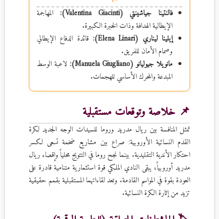
فالنتينا جياشينتي (Valentina Giacinti):
المهاجمة
الإيطالية الهدافة وذات الخبرة الكبيرة.
إيلينا ليناري (Elena Linari):
قائدة الدفاع الإيطالي
وصمام الأمان للفريق.
مانويلا جيوليانو (Manuela Giugliano):
لاعبة الوسط
المبدعة والمحرك الأساسي للهجمات.
📌 خلاصة وتوقعات مستقبلية
تمثل المنافسة بين ريال مدريد وروما للسيدات الوجه الجديد لكرة
القدم النسائية الأوروبية: صراع بين مشاريع ضخمة تسعى لكسر
احتكار الأندية التقليدية. بينما نجح روما في التتويج محلياً وإقصاء ريال
مدريد أوروبياً، يبقى النادي الملكي قوة استثمارية متنامية قادرة على
العودة بقوة في المواسم القادمة. وتعد لقاءاتهما المستقبلية بقمم حقيقية
تزيد من إثارة الكرة النسائية.