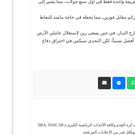
 وهزيمة واحدة فقط في أول سبع جولات، مما يشير إلى
صيد 6 نقاط، وقد عانى الفريق من خمس هزائم مقابل فوزين، مما يجعله في حاجة ماسة للنقاط
ارج الديار، في حين يسعى رين لاستغلال عاملي الأرض
بر أفضل نسبياً، لكن التحدي سيكمن في اختراق دفاع
حول موقع "مباريات ستور بث مباشر" موقع مباريات ستور هو منصة رياضية متكاملة متخصصة في تقديم خدمة البث المباشر لمباريات كرة القدم وكافة الأحداث الرياضية الكبرى (NBA، NASCAR،