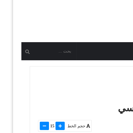
نسي
حجم الخط
15