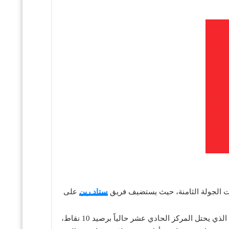
اءات الجولة الثامنة، حيث يستضيف فريق
ستاد رين
على
بتوقيت مكة المكرمة (التوقيت الرسمي للمباراة). يدخل رين، الذي يحتل المركز الحادي عشر حالياً برصيد 10 نقاط،