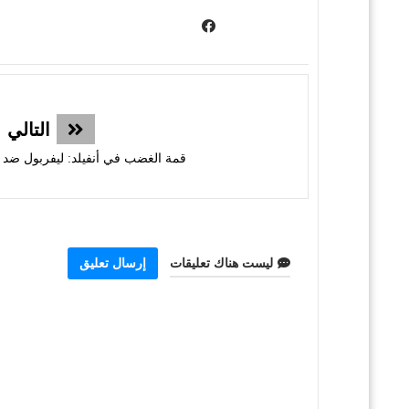
التالي
قمة الغضب في أنفيلد: ليفربول ضد م
ليست هناك تعليقات
إرسال تعليق