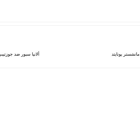
انشستر يونايتد
ألانيا سبور ضد جوزتيب