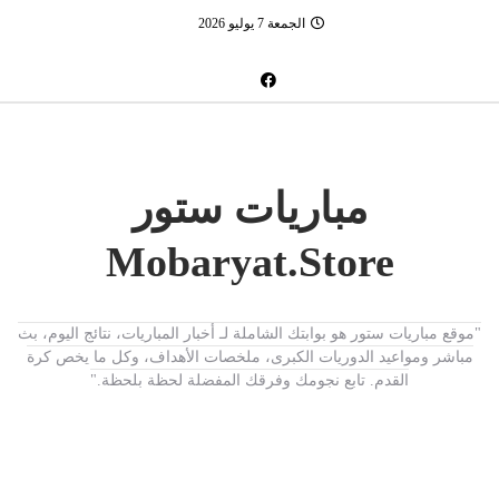
الجمعة 7 يوليو 2026
مباريات ستور
Mobaryat.Store
"موقع مباريات ستور هو بوابتك الشاملة لـ أخبار المباريات، نتائج اليوم، بث
مباشر ومواعيد الدوريات الكبرى، ملخصات الأهداف، وكل ما يخص كرة
القدم. تابع نجومك وفرقك المفضلة لحظة بلحظة."