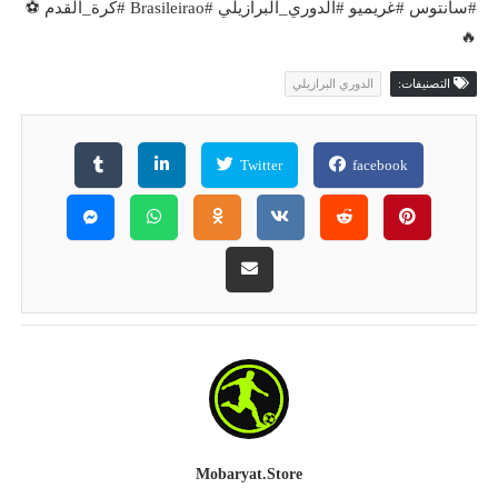
#سانتوس #غريميو #الدوري_البرازيلي #Brasileirao #كرة_القدم ⚽
🔥
التصنيفات:
الدوري البرازيلي
Twitter
facebook
Mobaryat.store