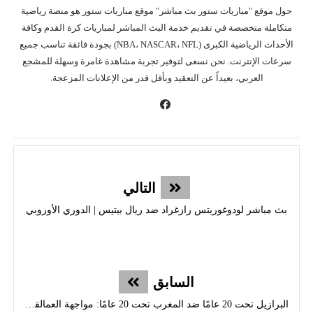
حول موقع "مباريات ستور بث مباشر" موقع مباريات ستور هو منصة رياضية
متكاملة متخصصة في تقديم خدمة البث المباشر لمباريات كرة القدم وكافة
الأحداث الرياضية الكبرى (NBA، NASCAR، NFL) بجودة فائقة تناسب جميع
سرعات الإنترنت. نحن نسعى لتوفير تجربة مشاهدة غامرة وسهلة للمشجع
العربي، بعيداً عن التعقيد وبأقل قدر من الإعلانات المزعجة.
التالي
بث مباشر لودوغوريتس رازغراد ضد ريال بيتيس | الدوري الأوروبي
السابق
البرازيل تحت 20 عامًا ضد المغرب تحت 20 عامًا: مواجهة العمالقة في كأس العالم للشباب