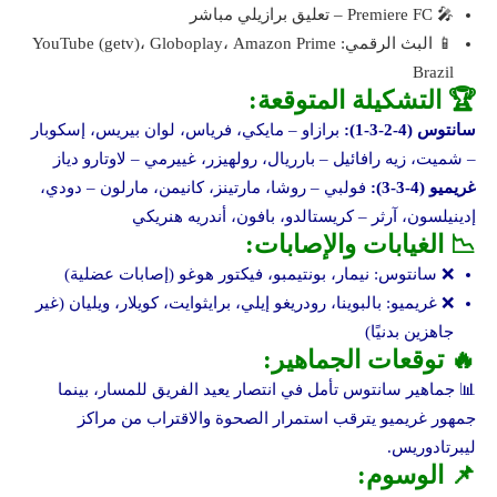
🎤 Premiere FC – تعليق برازيلي مباشر
📱 البث الرقمي: YouTube (getv)، Globoplay، Amazon Prime
Brazil
🏆 التشكيلة المتوقعة:
سانتوس (4-2-3-1):
برازاو – مايكي، فرياس، لوان بيريس، إسكوبار
– شميت، زيه رافائيل – بارريال، رولهيزر، غييرمي – لاوتارو دياز
غريميو (4-3-3):
فولبي – روشا، مارتينز، كانيمن، مارلون – دودي،
إدينيلسون، آرثر – كريستالدو، بافون، أندريه هنريكي
📉 الغيابات والإصابات:
❌ سانتوس: نيمار، بونتيمبو، فيكتور هوغو (إصابات عضلية)
❌ غريميو: بالبوينا، رودريغو إيلي، برايثوايت، كويلار، ويليان (غير
جاهزين بدنيًا)
🔥 توقعات الجماهير:
📊 جماهير سانتوس تأمل في انتصار يعيد الفريق للمسار، بينما
جمهور غريميو يترقب استمرار الصحوة والاقتراب من مراكز
ليبرتادوريس.
📌 الوسوم: