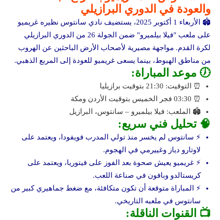
والعودة في الدوري البرازيلي
🏟️ الأربعاء 1 أكتوبر 2025، يستضيف نادي سانتوس نظيره غريميو
على ملعب "فيلا بيلميرو" ضمن الجولة 26 من الدوري البرازيلي
لكرة القدم. مواجهة مصيرية لأصحاب الأرض الباحثين عن الهروب
من مناطق الهبوط، بينما يسعى غريميو للعودة إلى المربع الذهبي.
🕖 موعد المباراة:
⏰ التوقيت: 21:30 بتوقيت برازيليا
⏰ 03:30 فجر الخميس بتوقيت الأردن ومكة
🏟️ الملعب: فيلا بيلميرو – سانتوس، البرازيل
🧠 تحليل فني سريع:
⚡ سانتوس لم يخسر منذ تولي المدرب فويفودا، ويعتمد على
لاوتارو دياز وغييرمي في الهجوم.
⚡ غريميو يعيش صحوة بعد الفوز على فيتوريا، ويعتمد على
كريستالدو وبافون في صناعة اللعب.
⚡ المباراة متوقعة أن تكون متكافئة، مع ضغط جماهيري كبير من
سانتوس في ملعبه التاريخي.
📺 القنوات الناقلة: