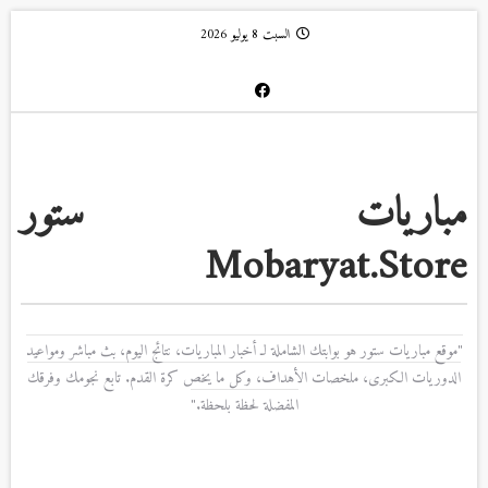
السبت 8 يوليو 2026
مباريات ستور
Mobaryat.Store
"موقع مباريات ستور هو بوابتك الشاملة لـ أخبار المباريات، نتائج اليوم، بث مباشر ومواعيد
الدوريات الكبرى، ملخصات الأهداف، وكل ما يخص كرة القدم. تابع نجومك وفرقك
المفضلة لحظة بلحظة."