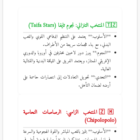
🇹🇿 المنتخب التنزاني: نجوم تايفا (Taifa Stars)
**الأسلوب:** يعتمد على التنظيم الدفاعي القوي واللعب
البدني، مع بناء هجمات سريعة من الأطراف.
**النجوم:** يبرز دور لاعبين محترفين في أوروبا والدوري
الإفريقي الممتاز، ويعتمد الفريق على اللياقة البدنية والقتالية
العالية.
**التحدي:** تحويل التعادلات إلى انتصارات حاسمة على
أرضه لضمان التأهل.
🇿🇲 المنتخب الزامبي: الرصاصات النحاسية
(Chipolopolo)
**الأسلوب:** يتميز باللعب المباشر والقوة الهجومية والسرعة
في إنهاء الهجمات. يمتلكون تاريخياً مهارة فردية أعلى في