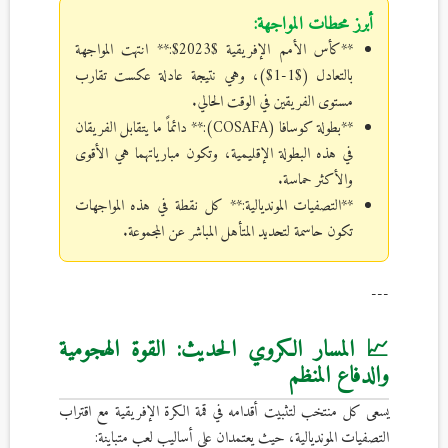
أبرز محطات المواجهة:
**كأس الأمم الإفريقية $2023$:** انتهت المواجهة
بالتعادل ($1-1$)، وهي نتيجة عادلة عكست تقارب
مستوى الفريقين في الوقت الحالي.
**بطولة كوسافا (COSAFA):** دائماً ما يتقابل الفريقان
في هذه البطولة الإقليمية، وتكون مبارياتهما هي الأقوى
والأكثر حماسة.
**التصفيات المونديالية:** كل نقطة في هذه المواجهات
تكون حاسمة لتحديد المتأهل المباشر عن المجموعة.
---
📈 المسار الكروي الحديث: القوة الهجومية
والدفاع المنظم
يسعى كل منتخب لتثبيت أقدامه في قمة الكرة الإفريقية مع اقتراب
التصفيات المونديالية، حيث يعتمدان على أساليب لعب متباينة: