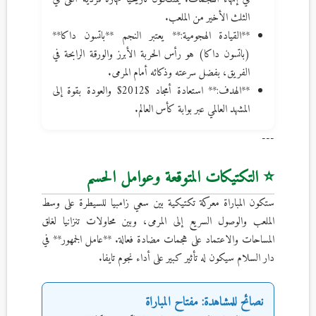
الثلث الأخير من الملعب.
**القيادة الهجومية:** يعتبر النجم **باتسون داكا**
(باتسون داكا) هو رأس الحربة الأبرز والورقة الرابحة في
الفريق، بفضل سرعته وذكائه أمام المرمى.
**الهدف:** استعادة أمجاد $2012$ والعودة بقوة إلى
المشهد العالمي عبر بوابة كأس العالم.
---
⭐ التكتيكات المتوقعة وعوامل الحسم
ستكون المباراة معركة تكتيكية بين سعي زامبيا للسيطرة على وسط
الملعب والوصول السريع إلى المرمى، وبين محاولات تنزانيا لغلق
المساحات والاعتماد على هجمات مضادة فعالة. **عامل الجمهور** في
دار السلام سيكون له تأثير كبير على أداء نجوم تايفا.
نصائح للمشاهدة: مفتاح المباراة