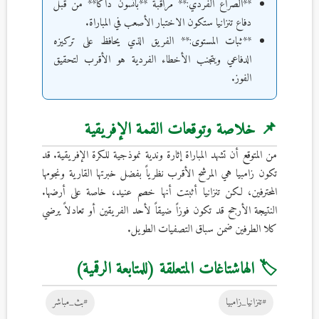
**الصراع الفردي:** مراقبة **باتسون داكا** من قبل
دفاع تنزانيا ستكون الاختبار الأصعب في المباراة.
**ثبات المستوى:** الفريق الذي يحافظ على تركيزه
الدفاعي ويتجنب الأخطاء الفردية هو الأقرب لتحقيق
الفوز.
📌 خلاصة وتوقعات القمة الإفريقية
من المتوقع أن تشهد المباراة إثارة وندية نموذجية للكرة الإفريقية. قد
تكون زامبيا هي المرشح الأقرب نظرياً بفضل خبرتها القارية ونجومها
المحترفين، لكن تنزانيا أثبتت أنها خصم عنيد، خاصة على أرضها.
النتيجة الأرجح قد تكون فوزاً ضيقاً لأحد الفريقين أو تعادلاً يرضي
كلا الطرفين ضمن سباق التصفيات الطويل.
🏷️ الهاشتاغات المتعلقة (للمتابعة الرقمية)
#تنزانيا_زامبيا
#بث_مباشر