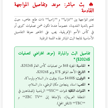
🔥 بث مباشر: موعد وتفاصيل المواجهة
القادمة
تعتبر المواجهة بين **تنزانيا** و **زامبيا** ذات طابع خاص، حيث
تتسم بالندية الشديدة، خصوصاً عندما تكون ضمن تصفيات كبرى أو
في كأس الأمم الإفريقية. يجب على الجماهير معرفة التفاصيل
الأساسية لمتابعة البث المباشر لهذه القمة المرتقبة:
تفاصيل البث والمباراة (موعد افتراضي لتصفيات
$2026$)*
المناسبة:
الجولة $6$ من تصفيات كأس العالم $2026$.
التاريخ:
الأحد الموافق $7$ يونيو $2026$.
التوقيت:
$4:00$ مساءً بتوقيت دار السلام ولوساكا.
الملعب:
استاد بينجامين مكابا الوطني، دار السلام.
القنوات الناقلة:
قنوات **SSC** الرياضية (للمشاهدين في
المنطقة العربية)، بالإضافة إلى **ZBC TV** و
**TBC** (الناقل المحلي).