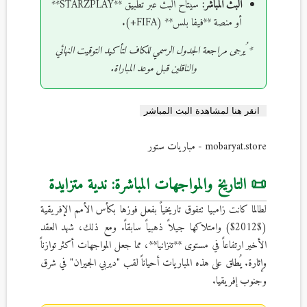
البث المباشر:
سيتاح البث عبر تطبيق **STARZPLAY**
أو منصة **فيفا بلس** (FIFA+).
* يُرجى مراجعة الجدول الرسمي للكاف لتأكيد التوقيت النهائي
والناقلين قبل موعد المباراة.
انقر هنا لمشاهدة البث المباشر
mobaryat.store - مباريات ستور
📜 التاريخ والمواجهات المباشرة: ندية متزايدة
لطالما كانت زامبيا تتفوق تاريخياً بفعل فوزها بكأس الأمم الإفريقية
($2012$) وامتلاكها جيلاً ذهبياً سابقاً. ومع ذلك، شهد العقد
الأخير ارتفاعاً في مستوى **تنزانيا**، مما جعل المواجهات أكثر توازناً
وإثارة. يُطلق على هذه المباريات أحياناً لقب "ديربي الجيران" في شرق
وجنوب إفريقيا.