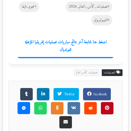
#تصفيات_كأس_العالم_2026
#نجوم_تايفا
#تشيبولوبولو
اضغط هنا لمتابعة آخر نتائج مباريات تصفيات إفريقيا المؤهلة
للمونديال
التصنيفات:
تصفيات كأس العالم
Twitter
facebook