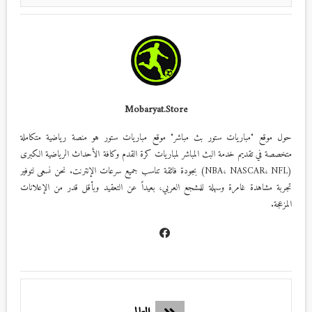
Mobaryat.store
حول موقع "مباريات ستور بث مباشر" موقع مباريات ستور هو منصة رياضية متكاملة
متخصصة في تقديم خدمة البث المباشر لمباريات كرة القدم وكافة الأحداث الرياضية الكبرى
(NBA، NASCAR، NFL) بجودة فائقة تناسب جميع سرعات الإنترنت. نحن نسعى لتوفير
تجربة مشاهدة غامرة وسهلة للمشجع العربي، بعيداً عن التعقيد وبأقل قدر من الإعلانات
المزعجة.