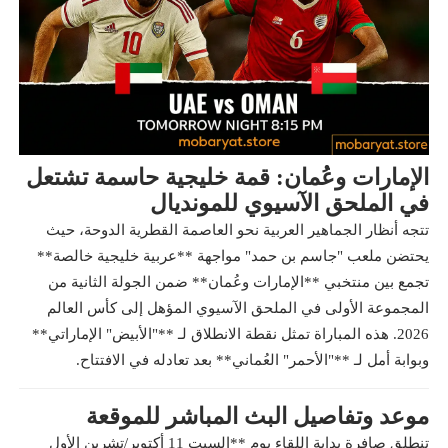
الإمارات وعُمان: قمة خليجية حاسمة تشتعل
في الملحق الآسيوي للمونديال
تتجه أنظار الجماهير العربية نحو العاصمة القطرية الدوحة، حيث
يحتضن ملعب "جاسم بن حمد" مواجهة **عربية خليجية خالصة**
تجمع بين منتخبي **الإمارات وعُمان** ضمن الجولة الثانية من
المجموعة الأولى في الملحق الآسيوي المؤهل إلى كأس العالم
2026. هذه المباراة تمثل نقطة الانطلاق لـ **"الأبيض" الإماراتي**
وبوابة أمل لـ **"الأحمر" العُماني** بعد تعادله في الافتتاح.
موعد وتفاصيل البث المباشر للموقعة
تنطلق صافرة بداية اللقاء يوم **السبت 11 أكتوبر/تشرين الأول