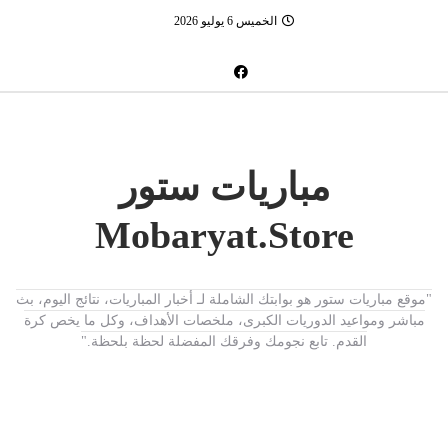
الخميس 6 يوليو 2026
مباريات ستور
Mobaryat.Store
"موقع مباريات ستور هو بوابتك الشاملة لـ أخبار المباريات، نتائج اليوم، بث
مباشر ومواعيد الدوريات الكبرى، ملخصات الأهداف، وكل ما يخص كرة
القدم. تابع نجومك وفرقك المفضلة لحظة بلحظة."