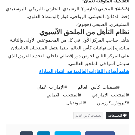
التشكيلة المتوقعة لعُمان:
(4-3-3):
المخيني (حارس)؛ الرشيدي، الحارثي، البريكي، البوسعيدي
(خط الدفاع)؛ الحبشي، الرواحي، فواز (الوسط)؛ العلوي،
المشيفري، الصبحي (هجوم).
نظام التأهل من الملحق الآسيوي
يتأهل صاحب المركز الأول في كل من المجموعتين الأولى والثانية
مباشرة إلى نهائيات كأس العالم. بينما ينتقل المنتخبان الحاصلان
على المركز الثاني لخوض دور إقصائي داخلي، لتحديد الفريق الذي
سيمثل آسيا في الملحق العالمي.
شاهد أهداف اللقاءات العالمية فور انتهاء المباراة
#تصفيات_كأس_العالم
#الإمارات_عُمان
#المنتخب_الإماراتي
#المنتخب_العُماني
#كيروش_كوزمين
#المونديال
التصنيفات:
تصفيات كأس العالم