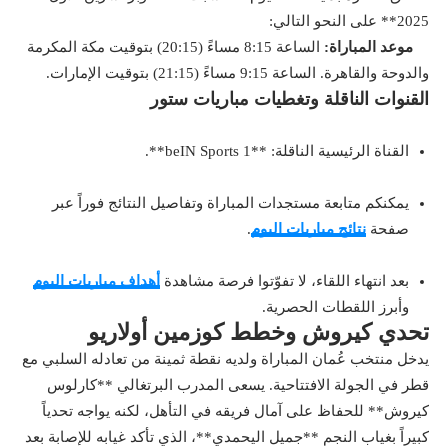
2025** على النحو التالي:
موعد المباراة:
الساعة 8:15 مساءً (20:15) بتوقيت مكة المكرمة
والدوحة والقاهرة.
الساعة 9:15 مساءً (21:15) بتوقيت الإمارات.
القنوات الناقلة وتغطيات مباريات ستور
القناة الرئيسية الناقلة: **beIN Sports 1**.
يمكنكم متابعة مستجدات المباراة وتفاصيل النتائج فوراً عبر
صفحة
نتائج مباريات اليوم
.
بعد انتهاء اللقاء، لا تفوّتوا فرصة مشاهدة
أهداف مباريات اليوم
وأبرز اللقطات الحصرية.
تحدي كيروش وخطط كوزمين أولاريو
يدخل منتخب عُمان المباراة ولديه نقطة ثمينة من تعادله السلبي مع
قطر في الجولة الافتتاحية. يسعى المدرب البرتغالي **كارلوس
كيروش** للحفاظ على آمال فريقه في التأهل، لكنه يواجه تحدياً
كبيراً بغياب النجم **جميل اليحمدي**، الذي تأكد غيابه للإصابة بعد