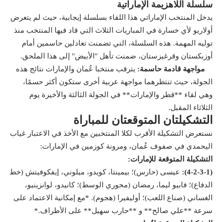
سلسلة اللاهزيمة الإماراتية
يدخل المنتخب الإماراتي هذا اللقاء بسلسلة إيجابية، حيث لم يتعرض
أولاريو لأي خسارة في المباريات الثلاث التي قاد فيها المنتخب منذ
توليه المهمة. هذه السلسلة، التي تضمنت تعادلين حاسمين أمام
أوزبكستان وقرغيزستان، ضمنت تأهل "الأبيض" إلى هذا الملحق.
مواجهة قادمة حاسمة:
يترقب منتخبا عُمان والإمارات نتائج هذه
الجولة، حيث تنتظرهما مواجهة عربية أخرى ستكون أكثر حسمًا،
وهي لقاء **قطر والإمارات** في الجولة الثالثة والأخيرة يوم
الثلاثاء المقبل.
التشكيلتان المتوقعتان للمباراة
نستعرض التشكيلة الأقرب لكلا المنتخبين مع الأخذ في الاعتبار غياب
اليحمدي في صفوف عُمان، ومرونة كوزمين في الإمارات:
التشكيلة المتوقعة للإمارات:
(4-2-3-1):
عيسى (حارس)؛ بيمينتا، كويدو، ميلوني، إيفكوفيتش (خط
الدفاع)؛ فابيو ليما، رمضان (محوري الوسط)؛ كانيدو، لوانزينيو،
الغساني (صناع اللعب)؛ أوليفيرا (هجوم). *مع إمكانية الاعتماد على
سرعة **علي صالح** و **حارب سهيل** على الأطراف.*