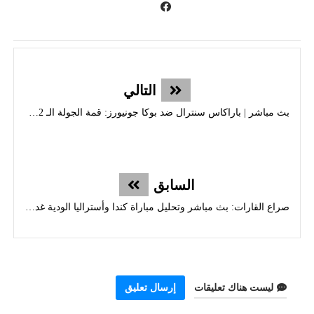
التالي
بث مباشر | باراكاس سنترال ضد بوكا جونيورز: قمة الجولة الـ 12 من الدوري الأرجنتيني (تحليل حصري)
السابق
صراع القارات: بث مباشر وتحليل مباراة كندا وأستراليا الودية غداً فجراً (موعد وتشكيل)
ليست هناك تعليقات
إرسال تعليق