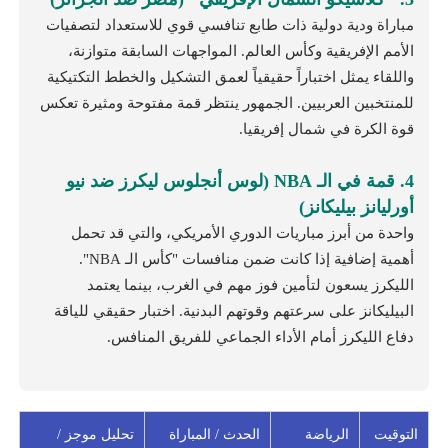
مباراة ودية دولية ذات طابع تنافسي قوي للاستعداد لتصفيات
الأمم الإفريقية وكأس العالم. المواجهات السابقة متوازنة،
واللقاء يمثل اختباراً حقيقياً لعمق التشكيل والخطط التكتيكية
للمنتخبين العربيين. الجمهور ينتظر قمة مفتوحة ومثيرة تعكس
قوة الكرة في شمال إفريقيا.
4. قمة في الـ NBA (لوس أنجلوس ليكرز ضد نيو
أورليانز بيليكانز)
واحدة من أبرز مباريات الدوري الأمريكي، والتي قد تحمل
أهمية إضافية إذا كانت ضمن منافسات "كأس الـ NBA".
الليكرز يسعون لتأمين فوز مهم في الغرب، بينما يعتمد
البيليكانز على سرعتهم وقوتهم البدنية. اختبار حقيقي للياقة
دفاع الليكرز أمام الأداء الجماعي للفريق المنافس.
التوقيت
الرياضة
الحدث / المباراة
تحليل موجز /