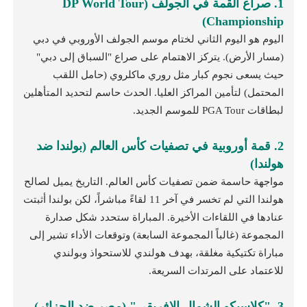
1. صراع القمة في الجولف (DP World Tour
Championship)
اليوم هو اليوم الثاني لختام موسم الجولف الأوروبي في دبي
(مسار الأرض). يتركز الاهتمام على صراع "السباق إلى دبي"
حيث يسعى نجوم كبار مثل روري ماكلروي (حامل اللقب
المحتمل) لتأمين المراكز العليا. الحدث حاسم لتحديد المتأهلين
لبطاقات PGA Tour للموسم الجديد.
2. قمة أوروبية في تصفيات كأس العالم (بولندا ضد
هولندا)
مواجهة حاسمة ضمن تصفيات كأس العالم. التاريخ يميل لصالح
هولندا التي لم تخسر في آخر 11 لقاءً مباشراً، لكن بولندا أثبتت
عنادها في اللقاءات الأخيرة. المباراة ستحدد شكل صدارة
المجموعة (غالباً المجموعة السابعة) وتوقعات الأداء تشير إلى
مباراة تكتيكية مغلقة، بهدف هولندي للاستحواذ وبولندي
للاعتماد على المرتدات السريعة.
3. "كلاسيكو الشمال الإفريقي" (مصر ضد الجزائر)