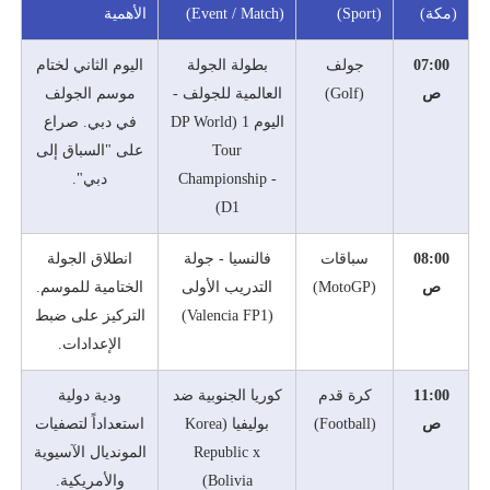
(مكة)
(Sport)
(Event / Match)
الأهمية
07:00
جولف
بطولة الجولة
اليوم الثاني لختام
ص
(Golf)
العالمية للجولف -
موسم الجولف
اليوم 1 (DP World
في دبي. صراع
Tour
على "السباق إلى
Championship -
دبي".
D1)
08:00
سباقات
فالنسيا - جولة
انطلاق الجولة
ص
(MotoGP)
التدريب الأولى
الختامية للموسم.
(Valencia FP1)
التركيز على ضبط
الإعدادات.
11:00
كرة قدم
كوريا الجنوبية ضد
ودية دولية
ص
(Football)
بوليفيا (Korea
استعداداً لتصفيات
Republic x
المونديال الآسيوية
Bolivia)
والأمريكية.