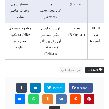
(Football)
ألمانيا
لانتصار سهل
(Luxembourg x
وتجربة عناصر
Germany)
شابة.
01:00
سلة
لوس أنجلوس
مواجهة قوية في
ص
(Basketball)
ليكرز ضد نيو
NBA، قد تكون
(السبت)
أورليانز بيليكانز
ضمن كأس
(Lakers @
البطولة.
Pelicans)
التصنيفات:
جدول مباريات اليوم
Twitter
facebook