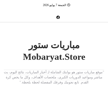
الجمعة 7 يوليو 2026
مباريات ستور
Mobaryat.Store
"موقع مباريات ستور هو بوابتك الشاملة لـ أخبار المباريات، نتائج اليوم، بث
مباشر ومواعيد الدوريات الكبرى، ملخصات الأهداف، وكل ما يخص كرة
القدم. تابع نجومك وفرقك المفضلة لحظة بلحظة."