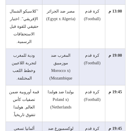
13:00 م
كرة قدم
مصر ضد الجزائر
"كلاسيكو الشمال
(Football)
(Egypt x Algeria)
الإفريقي". اختبار
حقيقي للقوة قبل
الاستحقاقات
الرسمية.
19:00 م
كرة قدم
المغرب ضد
ودية للمغرب
(Football)
موزمبيق
لتجربة اللاعبين
(Morocco x
وخطط اللعب
Mozambique)
المختلفة.
19:45 م
كرة قدم
بولندا ضد هولندا
قمة أوروبية ضمن
(Football)
(Poland x
تصفيات كأس
Netherlands)
العالم. هولندا
تتفوق تاريخياً.
19:45 م
كرة قدم
لوكسمبورغ ضد
ألمانيا تسعى