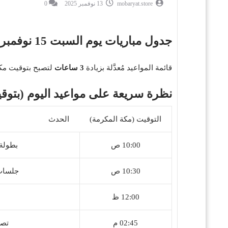
mobaryat.store
13 نوفمبر 2025
0
جدول مباريات يوم السبت 15 نوفمبر 2025 – يوم رياضي عالمي بتوقيت مكة المكرمة 🔥
قائمة المواعيد مُعدَّلة بزيادة
3 ساعات
لتصبح بتوقيت مكة المكرمة (UTC+3). اختر ما تريد متاب
نظرة سريعة على مواعيد اليوم (بتوق
التوقيت (مكة المكرمة)
الحدث
10:00 ص
بطولة DP World Tour (جول
10:30 ص
جلسات تدري
12:00 ظ
02:45 م
تصفيات 