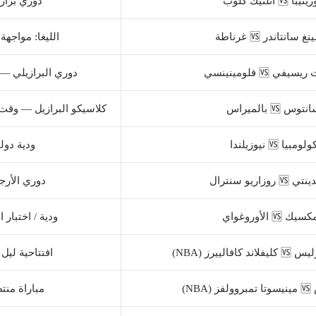
با 🆚 أتلتيك كلوب
دوري براز
 سانتاندر 🆚 غرناطة
الليغا: مواجهة 
في 🆚 فلومينينسي
دوري البرازيلي — 
توس 🆚 بالميراس
كلاسيكو البرازيل — وقت
ولومبيا 🆚 نيوزيلندا
ودية دولي
 روزاريو سنترال
دوري الأرج
يك 🆚 الأوروغواي
ودية / اختبار ا
الييرز (NBA)
افتتاحية ليل 
NB)
مباراة منت