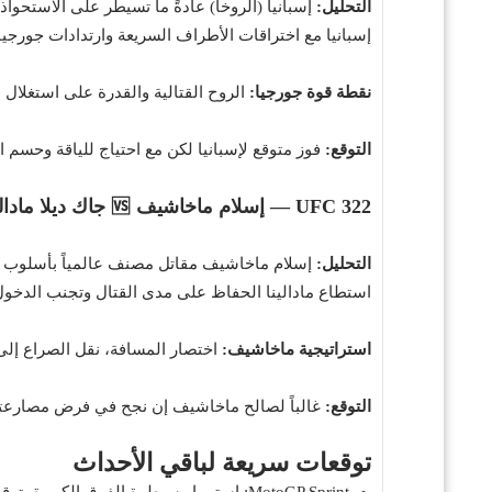
التحليل:
إسبانيا (الروخا) عادةً ما تسيطر على الاستحوا
إسبانيا مع اختراقات الأطراف السريعة وارتدادات جورجيا
نقطة قوة جورجيا:
الروح القتالية والقدرة على استغلال 
التوقع:
فوز متوقع لإسبانيا لكن مع احتياج للياقة وحسم الفرص —
UFC 322 — إسلام ماخاشيف 🆚 جاك ديلا مادالينا — النزال الرئيسي بتوقيت مكة 06:00 ص
التحليل:
إسلام ماخاشيف مقاتل مصنف عالمياً بأسلوب مص
استطاع مادالينا الحفاظ على مدى القتال وتجنب الدخو
استراتيجية ماخاشيف:
اختصار المسافة، نقل الصراع إلى ا
التوقع:
غالباً لصالح ماخاشيف إن نجح في فرض مصارعته —
توقعات سريعة لباقي الأحداث
MotoGP Sprint: استمرار سيطرة الفرق الكبيرة، توقع منافسة شديدة بين متصدري الموسم.