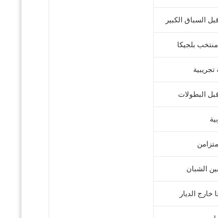
بل السباق الكبير
منتخب بلجيكا
تجريبية
قبل البطولات
ية
متزامن
بين الشبان
 خارج الديار