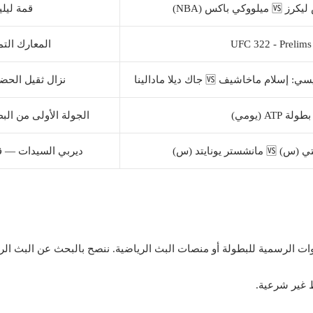
كي باكس (NBA)
قمة ليلي
UFC 322 - Prelims
المعارك التم
نزال ثقيل الحض
بطولة ATP (يومي)
الجولة الأولى من الب
ستر يونايتد (س)
ديربي السيدات — ق
 غير شرعية.