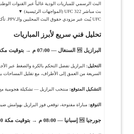
البث الرسمي للمباريات الودية غالباً عبر القنوات الوطن
بث مباشر UFC 322 (المواجهات الرئيسية) ▼
UFC يُبث عبر مزودي حقوق البث المحليين والـPPV. تأكد من شراء البث إن لزم أو استخدم القنوات الرسمية.
تحليل فني سريع لأبرز المباريات
البرازيل 🆚 السنغال — 07:00 م → بتوقيت مكة 07:00 م (مذكور أعلاه: 07:00 م)
التحليل:
البرازيل تفضل التحكم بالكرة والضغط عبر الأجنح
السريعة من العمق إلى الأطراف، مع تقليل المساحات بي
التشكيل المتوقع:
منتخب البرازيل — تشكيلة هجومية مع 
التوقع:
مباراة مفتوحة، توقعي فوز البرازيل بهوامش ضيقة (2-1 أو 1-0) إن التزم خط الوسط بالتموضع الدفاعي في اللحظات ا
جورجيا 🆚 إسبانيا — 08:00 م → بتوقيت مكة 08:00 م