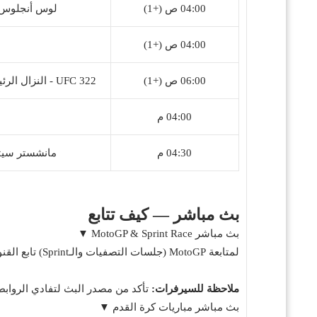
04:00 ص (+1)
لوس أنجلوس ليكرز 🆚 ميلوو
04:00 ص (+1)
06:00 ص (+1)
UFC 322 - النزال الرئيسي: إسلام ماخاشيف 🆚 جاك ديلا مادالينا
04:00 م
04:30 م
مانشستر سيتي (س) 🆚 مانش
بث مباشر — كيف تتابع
بث مباشر MotoGP & Sprint Race ▼
لمتابعة MotoGP (جلسات التصفيات والـSprint) تابع القنوات الرسمية للبطولة أو منصات البث الرياضية. ننصح بالبحث عن البث الرسمي عبر مواقع القنوات الرياضية أو تطبيقات الحلبة.
ملاحظة للسيرفرات:
تأكد من مصدر البث لتفادي الروابط
بث مباشر مباريات كرة القدم ▼