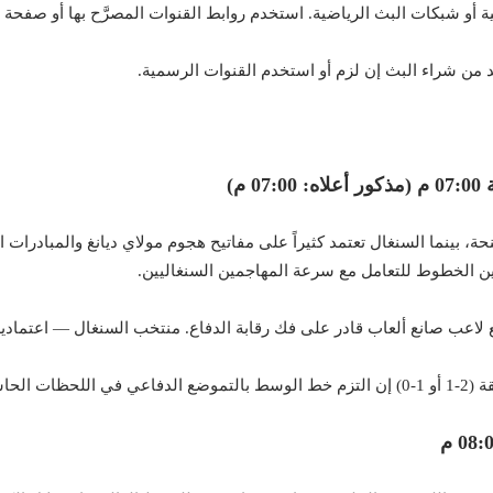
ية أو شبكات البث الرياضية. استخدم روابط القنوات المصرَّح بها أو صفحة 
ة، بينما السنغال تعتمد كثيراً على مفاتيح هجوم مولاي ديانغ والمبادرات 
ن الخطوط للتعامل مع سرعة المهاجمين السنغاليين.
لاعب صانع ألعاب قادر على فك رقابة الدفاع. منتخب السنغال — اعتمادية
لحاسمة.