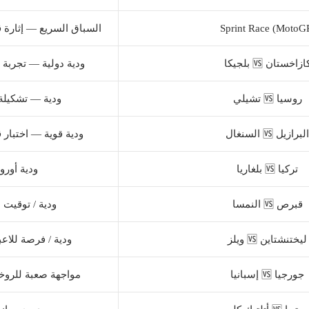
Sprint Race (MotoG
السباق السريع — إثارة ق
ازاخستان 🆚 بلجيكا
ودية دولية — تجربة 
روسيا 🆚 تشيلي
ودية — تشكيلة 
البرازيل 🆚 السنغال
ودية قوية — اختبار 
تركيا 🆚 بلغاريا
ودية أوروب
قبرص 🆚 النمسا
ودية / توقيت 
ليختنشتاين 🆚 ويلز
ودية / فرصة للاع
جورجيا 🆚 إسبانيا
مواجهة صعبة للروخا