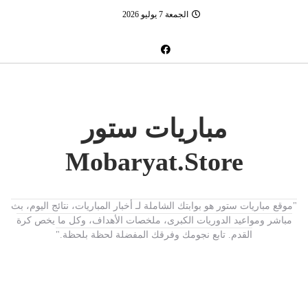
الجمعة 7 يوليو 2026
مباريات ستور
Mobaryat.Store
"موقع مباريات ستور هو بوابتك الشاملة لـ أخبار المباريات، نتائج اليوم، بث
مباشر ومواعيد الدوريات الكبرى، ملخصات الأهداف، وكل ما يخص كرة
القدم. تابع نجومك وفرقك المفضلة لحظة بلحظة."