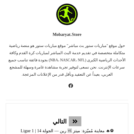
Mobaryat.store
حول موقع "مباريات ستور بث مباشر" موقع مباريات ستور هو منصة رياضية
متكاملة متخصصة في تقديم خدمة البث المباشر لمباريات كرة القدم وكافة
الأحداث الرياضية الكبرى (NBA، NASCAR، NFL) بجودة فائقة تناسب جميع
سرعات الإنترنت. نحن نسعى لتوفير تجربة مشاهدة غامرة وسهلة للمشجع
العربي، بعيداً عن التعقيد وبأقل قدر من الإعلانات المزعجة.
التالي
⚽🔥 معاينة مُميّزة: ميتز 🆚 رين — الجولة 14 | Ligue 1