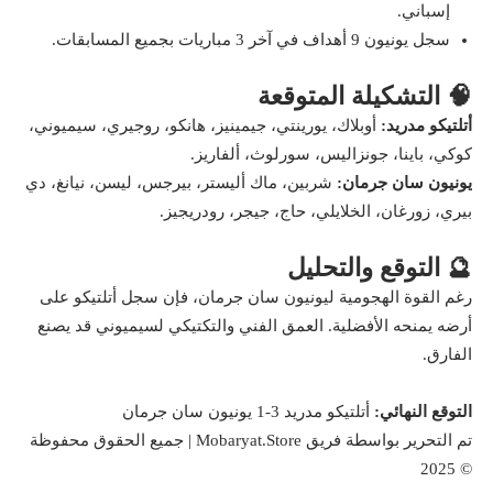
إسباني.
سجل يونيون 9 أهداف في آخر 3 مباريات بجميع المسابقات.
🧠 التشكيلة المتوقعة
أتلتيكو مدريد:
أوبلاك، يورينتي، جيمينيز، هانكو، روجيري، سيميوني،
كوكي، باينا، جونزاليس، سورلوث، ألفاريز.
يونيون سان جرمان:
شربين، ماك أليستر، بيرجس، ليسن، نيانغ، دي
بيري، زورغان، الخلايلي، حاج، جيجر، رودريجيز.
🔮 التوقع والتحليل
رغم القوة الهجومية ليونيون سان جرمان، فإن سجل أتلتيكو على
أرضه يمنحه الأفضلية. العمق الفني والتكتيكي لسيميوني قد يصنع
الفارق.
التوقع النهائي:
أتلتيكو مدريد 3-1 يونيون سان جرمان
تم التحرير بواسطة فريق Mobaryat.Store | جميع الحقوق محفوظة
© 2025