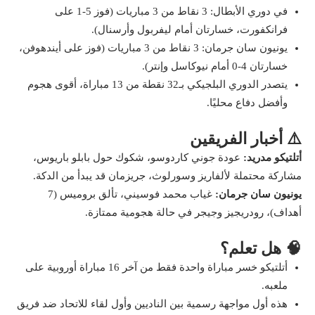
في دوري الأبطال: 3 نقاط من 3 مباريات (فوز 5-1 على
فرانكفورت، خسارتان أمام ليفربول وأرسنال).
يونيون سان جرمان: 3 نقاط من 3 مباريات (فوز على أيندهوفن،
خسارتان 4-0 أمام نيوكاسل وإنتر).
يتصدر الدوري البلجيكي بـ32 نقطة من 13 مباراة، أقوى هجوم
وأفضل دفاع محليًا.
⚠️ أخبار الفريقين
أتلتيكو مدريد:
عودة جوني كاردوسو، شكوك حول بابلو باريوس،
مشاركة محتملة لألفاريز وسورلوث، جريزمان قد يبدأ من الدكة.
يونيون سان جرمان:
غياب محمد فوسيني، تألق بروميس (7
أهداف)، رودريجيز وجيجر في حالة هجومية ممتازة.
🧠 هل تعلم؟
أتلتيكو خسر مباراة واحدة فقط من آخر 16 مباراة أوروبية على
ملعبه.
هذه أول مواجهة رسمية بين الناديين وأول لقاء للاتحاد ضد فريق