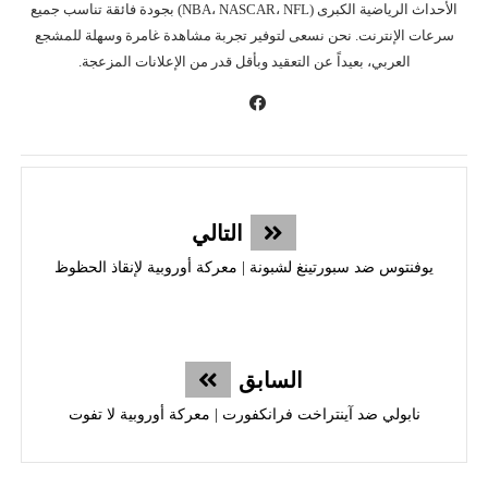
الأحداث الرياضية الكبرى (NBA، NASCAR، NFL) بجودة فائقة تناسب جميع
سرعات الإنترنت. نحن نسعى لتوفير تجربة مشاهدة غامرة وسهلة للمشجع
العربي، بعيداً عن التعقيد وبأقل قدر من الإعلانات المزعجة.
التالي
يوفنتوس ضد سبورتينغ لشبونة | معركة أوروبية لإنقاذ الحظوظ
السابق
نابولي ضد آينتراخت فرانكفورت | معركة أوروبية لا تفوت