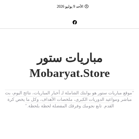
الأحد 9 يوليو 2026
مباريات ستور
Mobaryat.Store
"موقع مباريات ستور هو بوابتك الشاملة لـ أخبار المباريات، نتائج اليوم، بث
مباشر ومواعيد الدوريات الكبرى، ملخصات الأهداف، وكل ما يخص كرة
القدم. تابع نجومك وفرقك المفضلة لحظة بلحظة."