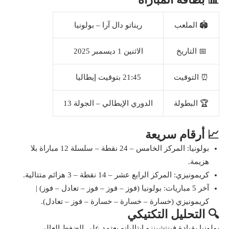
🏟️ الملعب
ريناتو دال آرا – بولونيا
📅 التاريخ
الاثنين 1 ديسمبر 2025
⏰ التوقيت
21:45 بتوقيت إيطاليا
🏆 البطولة
الدوري الإيطالي – الجولة 13
📈 أرقام سريعة
بولونيا: المركز الخامس – 24 نقطة – سلسلة 12 مباراة بلا
هزيمة.
كريمونيزي: المركز الرابع عشر – 14 نقطة – 3 هزائم متتالية.
آخر 5 مباريات: بولونيا (فوز – فوز – فوز – تعادل – فوز) |
كريمونيزي (خسارة – خسارة – خسارة – فوز – تعادل).
🔍 التحليل التكتيكي
بولونيا بقيادة فينتشينزو إيتاليانو يعتمد على الضغط العالي