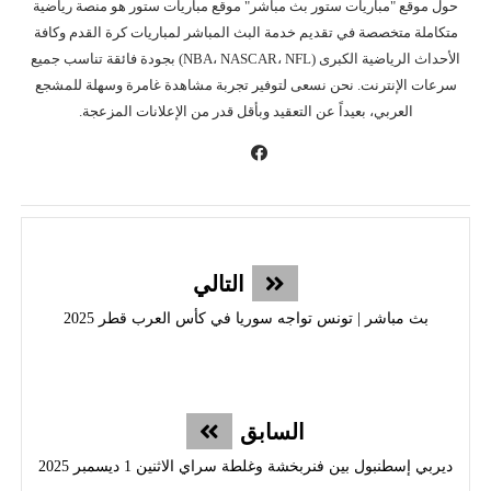
حول موقع "مباريات ستور بث مباشر" موقع مباريات ستور هو منصة رياضية
متكاملة متخصصة في تقديم خدمة البث المباشر لمباريات كرة القدم وكافة
الأحداث الرياضية الكبرى (NBA، NASCAR، NFL) بجودة فائقة تناسب جميع
سرعات الإنترنت. نحن نسعى لتوفير تجربة مشاهدة غامرة وسهلة للمشجع
العربي، بعيداً عن التعقيد وبأقل قدر من الإعلانات المزعجة.
التالي
بث مباشر | تونس تواجه سوريا في كأس العرب قطر 2025
السابق
ديربي إسطنبول بين فنربخشة وغلطة سراي الاثنين 1 ديسمبر 2025