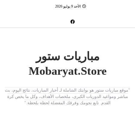
الأحد 9 يوليو 2026
مباريات ستور
Mobaryat.Store
"موقع مباريات ستور هو بوابتك الشاملة لـ أخبار المباريات، نتائج اليوم، بث
مباشر ومواعيد الدوريات الكبرى، ملخصات الأهداف، وكل ما يخص كرة
القدم. تابع نجومك وفرقك المفضلة لحظة بلحظة."