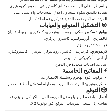
والسيطرة على الوسط، مع تألق كاسترو في الهجوم. كريمونيزي
بقيادة دافيدي نيكولا سيحاول إغلاق المساحات والاعتماد على
المرتدات، لكن ضعف الدفاع قد يكون نقطة الانكسار.
🎯 التشكيل المتوقع والغيابات
بولونيا:
سكوروبسكي – بوسك، بونيفازي، كالافوري – بوبغا، فابيان،
فالفيردي – أورسوليني، كاسترو، زيركزي.
غيابات: لا توجد مؤثرة.
كريمونيزي:
كارنيزيك – فاليتي، رومانيولي، بيريني – كاستروفيلي،
أوناحي – أوكيريكي، ديسيرس.
غيابات: إصابات متعددة في الدفاع.
⚡ المفاتيح الحاسمة
بولونيا: قوة الهجوم وسلسلة الانتصارات.
كريمونيزي: المرتدات السريعة ومحاولة استغلال أخطاء الخصم.
🎲 التوقع
أفضلية واضحة لبولونيا بفضل الفورمة القوية، لكن كريمونيزي قد
يفاجئ إذا استغل المرتدات. التوقع: فوز بولونيا 2-0.