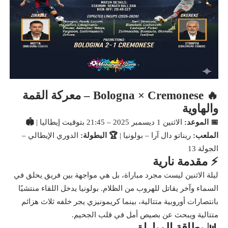
🔥 Bologna × Cremonese – معركة القمة
والهاوية
📅 الموعد:
الاثنين 1 ديسمبر 2025 – 21:45 بتوقيت إيطاليا |
🏟️
الملعب:
ريناتو دال آرا – بولونيا |
🏆 البطولة:
الدوري الإيطالي –
الجولة 13
⚡ مقدمة نارية
ليلة الاثنين ليست مجرد مباراة، بل هي مواجهة بين فريق يحلق في
السماء وآخر يقاتل للهروب من الظلام. بولونيا يدخل اللقاء منتشيًا
بانتصارات أوروبية متتالية، بينما كريمونيزي يجر خلفه ثلاث هزائم
متتالية ويبحث عن بصيص أمل في قلب الجحيم.
📊 بطاقة المباراة