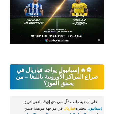
⚽🔥 إسبانيول يواجه فياريال في
صراع المراكز الأوروبية بالليغا – من
يحقق الفوز؟
على أرضية ملعب
"آر سي دي إي"
، يلتقي فريق
إسبانيول
بنظيره
فياريال
في مواجهة مرتقبة ضمن