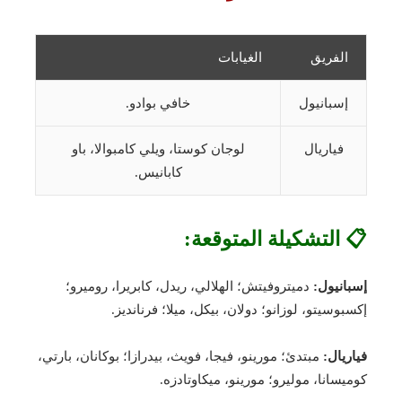
الفريق
الغيابات
إسبانيول
خافي بوادو.
فياريال
لوجان كوستا، ويلي كامبوالا، باو
كابانيس.
📋 التشكيلة المتوقعة:
إسبانيول:
دميتروفيتش؛ الهلالي، ريدل، كابريرا، روميرو؛
إكسبوسيتو، لوزانو؛ دولان، بيكل، ميلا؛ فرنانديز.
فياريال:
مبتدئ؛ مورينو، فيجا، فويث، بيدرازا؛ بوكانان، بارتي،
كوميسانا، موليرو؛ مورينو، ميكاوتادزه.