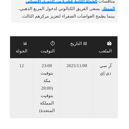
منافسات
الجولة الثانية عشرة من الدوري الإسباني
الممتاز
. يسعى الفريق الكتالوني لدخول المربع الذهبي،
بينما يطمح الغواصات الصفراء لتعزيز مركزهم الثالث.
🏟️
📅 التاريخ
⏱️
📊
الملعب
التوقيت
الجولة
آر سي
2025/11/08
23:00
12
دي إي
بتوقيت
مكة
(20:00
بتوقيت
المملكة
المتحدة)