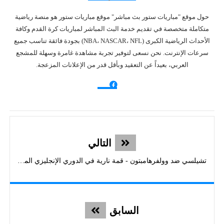
حول موقع "مباريات ستور بث مباشر" موقع مباريات ستور هو منصة رياضية
متكاملة متخصصة في تقديم خدمة البث المباشر لمباريات كرة القدم وكافة
الأحداث الرياضية الكبرى (NBA، NASCAR، NFL) بجودة فائقة تناسب جميع
سرعات الإنترنت. نحن نسعى لتوفير تجربة مشاهدة غامرة وسهلة للمشجع
العربي، بعيداً عن التعقيد وبأقل قدر من الإعلانات المزعجة.
التالي
تشيلسي ضد وولفرهامبتون - قمة نارية في الدوري الإنجليزي الممتاز 2025/11/08
السابق