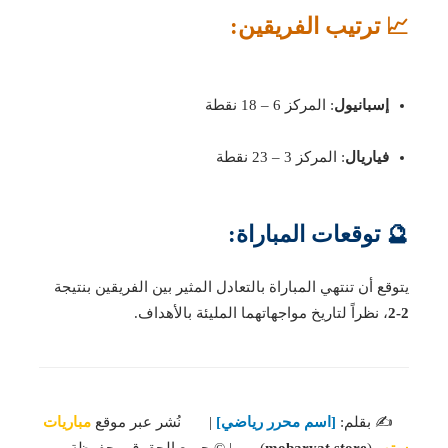
📈 ترتيب الفريقين:
إسبانيول
: المركز 6 – 18 نقطة
فياريال
: المركز 3 – 23 نقطة
🔮 توقعات المباراة:
يتوقع أن تنتهي المباراة بالتعادل المثير بين الفريقين بنتيجة
2-2
، نظراً لتاريخ مواجهاتهما المليئة بالأهداف.
✍️ بقلم:
[اسم محرر رياضي]
| نُشر عبر موقع
مباريات
ستور
(
mobaryat.store
) | © جميع الحقوق محفوظة