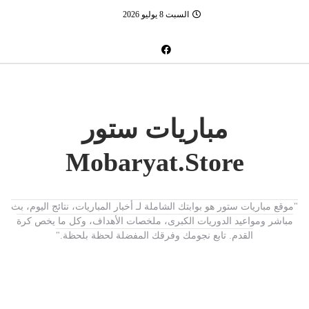
السبت 8 يوليو 2026
مباريات ستور
Mobaryat.Store
"موقع مباريات ستور هو بوابتك الشاملة لـ أخبار المباريات، نتائج اليوم، بث
مباشر ومواعيد الدوريات الكبرى، ملخصات الأهداف، وكل ما يخص كرة
القدم. تابع نجومك وفرقك المفضلة لحظة بلحظة."