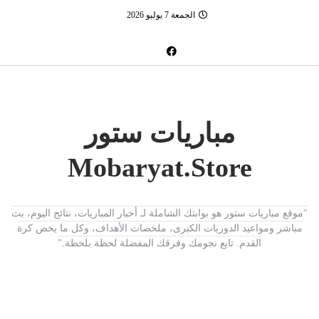
الجمعة 7 يوليو 2026
مباريات ستور
Mobaryat.Store
"موقع مباريات ستور هو بوابتك الشاملة لـ أخبار المباريات، نتائج اليوم، بث
مباشر ومواعيد الدوريات الكبرى، ملخصات الأهداف، وكل ما يخص كرة
القدم. تابع نجومك وفرقك المفضلة لحظة بلحظة."