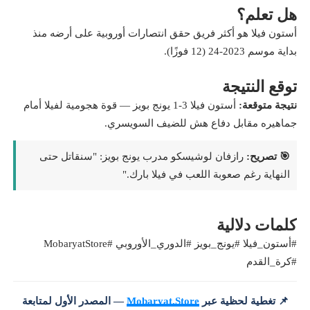
هل تعلم؟
أستون فيلا هو أكثر فريق حقق انتصارات أوروبية على أرضه منذ
بداية موسم 2023-24 (12 فوزًا).
توقع النتيجة
نتيجة متوقعة:
أستون فيلا 3-1 يونج بويز — قوة هجومية لفيلا أمام
جماهيره مقابل دفاع هش للضيف السويسري.
🎯 تصريح:
رازفان لوشيسكو مدرب يونج بويز: "سنقاتل حتى
النهاية رغم صعوبة اللعب في فيلا بارك."
كلمات دلالية
#أستون_فيلا #يونج_بويز #الدوري_الأوروبي #MobaryatStore
#كرة_القدم
📌 تغطية لحظية عبر
Mobaryat.Store
— المصدر الأول لمتابعة