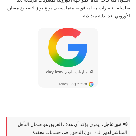
أستون فيلا يدخل هذه المواجهة الأوروبية بمعنويات مرتفعة بعد
سلسلة انتصارات محلية قوية، بينما يسعى يونج بويز لتصحيح مساره
الأوروبي بعد بداية متذبذبة.
📢 خبر عاجل:
إيمري يؤكد أن هدف الفريق هو ضمان التأهل
المباشر لدور الـ16 دون الدخول في حسابات معقدة.