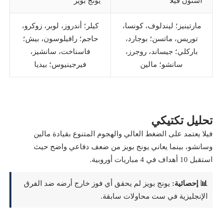
أستون فيلا
يونج بويز
مارتينيز؛ ليندلوف، كونسا،
كيلر؛ أندروز، لوبر، زوكرو،
توريس، ماتسن؛ بوجارد،
حاجم؛ رافيلوسون، بيش؛
باركلي؛ جيساند، روجرز،
فاسناخت، سانشيز،
سانشو؛ مالين
فيرجينيوس؛ بيديا
تحليل تكتيكي
فيلا يعتمد على الضغط العالي والهجوم المتنوع بقيادة مالين
وسانشو، بينما يعاني يونج بويز من ضعف دفاعي واضح حيث
استقبل 10 أهداف في 4 مباريات أوروبية.
📊 إحصائية:
يونج بويز لم يحقق أي فوز خارج أرضه ضد الفرق
الإنجليزية في ست محاولات سابقة.