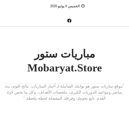
الخميس 6 يوليو 2026
مباريات ستور
Mobaryat.Store
"موقع مباريات ستور هو بوابتك الشاملة لـ أخبار المباريات، نتائج اليوم، بث
مباشر ومواعيد الدوريات الكبرى، ملخصات الأهداف، وكل ما يخص كرة
القدم. تابع نجومك وفرقك المفضلة لحظة بلحظة."