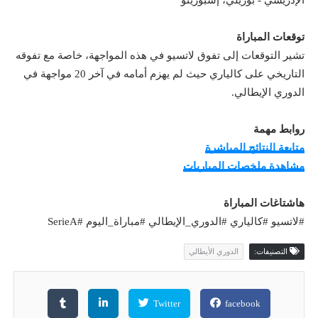
توقعات المباراة
تشير التوقعات إلى تفوق لاتسيو في هذه المواجهة، خاصة مع تفوقه
التاريخي على كالياري حيث لم يهزم أمامه في آخر 20 مواجهة في
الدوري الإيطالي.
روابط مهمة
متابعة النتائج المباشرة
مشاهدة ملخصات المباريات
هاشتاغات المباراة
#لاتسيو #كالياري #الدوري_الإيطالي #مباراة_اليوم #SerieA
التصنيفات:
الدوري الأيطالي
Twitter
facebook