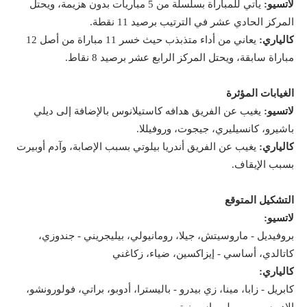
لاتسيو:
يأتي للمباراة بسلسلة من 5 مباريات بدون هزيمة، ويحتل
المركز الحادي عشر في الترتيب برصيد 11 نقطة.
كالياري:
يعاني من أداء متذبذب حيث خسر 11 مباراة من أصل 12
مباراة سابقة، ويحتل المركز الرابع عشر برصيد 8 نقاط.
الغيابات المؤثرة
لاتسيو:
يغيب عن الفريق هدافه كاستيلانوس بالإضافة إلى ديلي
باشيرو، كانسيليري، جيجوت، وروفيللا.
كالياري:
يغيب عن الفريق أندريا بيلوتي بسبب الإصابة، وآدم أوبيرت
بسبب الإيقاف.
التشكيل المتوقع
لاتسيو:
بروفيديل - ماروسيتش، جيلا، رومانيولي، بيليجريني - جندوزي،
كاتالدي، أساسي - إيزاكسين، ضياء، زكاغني
كالياري:
كابريل - زابا، مينا، زي بيدرو - باليسترا، أدوبو، براتي، فولورونشو،
الإدريسي - بوريلي، إسبوزيتو