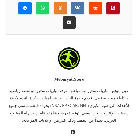
Mobaryat.store
حول موقع "مباريات ستور بث مباشر" موقع مباريات ستور هو منصة رياضية
متكاملة متخصصة في تقديم خدمة البث المباشر لمباريات كرة القدم وكافة
الأحداث الرياضية الكبرى (NBA، NASCAR، NFL) بجودة فائقة تناسب جميع
سرعات الإنترنت. نحن نسعى لتوفير تجربة مشاهدة غامرة وسهلة للمشجع
العربي، بعيداً عن التعقيد وبأقل قدر من الإعلانات المزعجة.