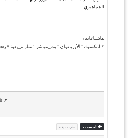
الجماهيري.
هاشتاغات:
#المكسيك #الأوروغواي #بث_مباشر #مباراة_ودية #Mexico_vs_Uruguay #مشاهدة_مباراة
📌 تا
التصنيفات:
مباريات ودية