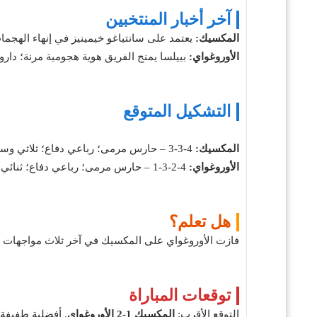
آخر أخبار المنتخبين
المكسيك:
يعتمد على سانتياغو خيمينيز في إنهاء الهجمات
الأوروغواي:
بييلسا يمنح الفريق هوية هجومية مرنة؛ دارو
التشكيل المتوقع
المكسيك:
4‑3‑3 – حارس مرمى؛ رباعي دفاع؛ ثلاثي وسط بصانع لعب متقدم؛ ثلاثي هجومي بقيادة سانتياغو خيمينيز.
الأوروغواي:
4‑2‑3‑1 – حارس مرمى؛ رباعي دفاع؛ ثنائي ارتكاز؛ ثلاثي وسط هجومي بقيادة نيكولاس دي لا كروز؛ مهاجم صريح داروين نونيز.
هل تعلم؟
فازت الأوروغواي على المكسيك في آخر ثلاث مواجهات ودية متتال
توقعات المباراة
التوقع الأقرب:
المكسيك 1‑2 الأوروغواي
. أفضلية طفيفة 