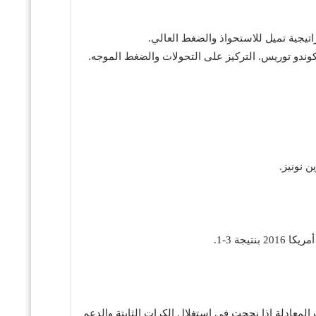
اتيجية تميل للاستحواذ والضغط العالي.
كوندو توريس. التركيز على التحولات والضغط الموجه.
جة 3‑1.
لمعادلة إذا نجحت في استغلال الكرات الثابتة والدعم