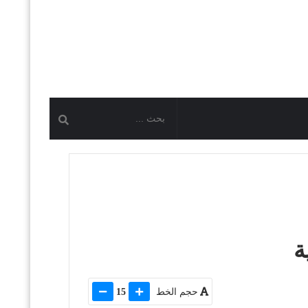
ة
حجم الخط
15