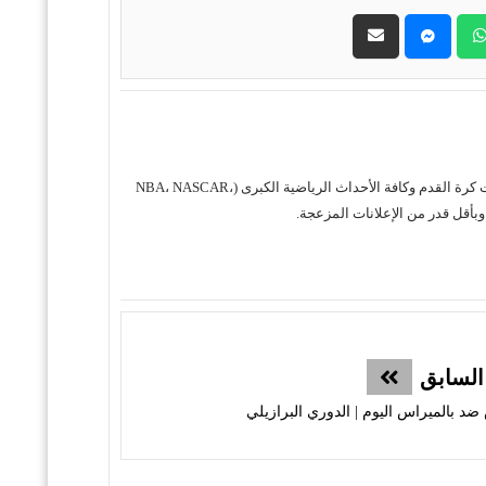
حول موقع "مباريات ستور بث مباشر" موقع مباريات ستور هو منصة رياضية متكاملة متخصصة في تقديم خدمة البث المباشر لمباريات كرة القدم وكافة الأحداث الرياضية الكبرى (NBA، NASCAR،
السابق
 بالميراس اليوم | الدوري البرازيلي