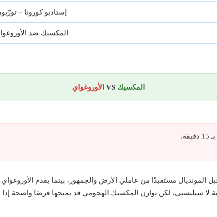
إستاديو كورونا – تورّيو
المكسيك ضد الأوروغوا
المكسيك
VS
الأوروغواي
قة.
ل المونديال مستفيدًا من عاملي الأرض والجمهور، بينما يقدم الأوروغواي أد
بة لا سيليستي، لكن توازن المكسيك الهجومي قد يمنحها فرصًا واضحة إذا