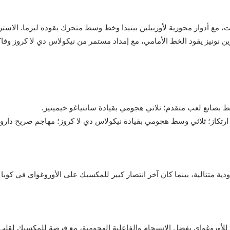
، مع أدوار محورية لأوربيلين بينيدا وخط وسط متحرك يقوده ليرما. الاستر
ين نونيز يقود الخط الأمامي، مع إمداد مستمر من نيكولاس دي لا كروز وفا
ية، بينما كان آخر انتصار كبير للمكسيك على الأوروغواي في كوبا أمريكا 2016 بنتي
للأوروغواي بفضل الانسجام والفاعلية الهجومية، مع فرصة للمكسيك لقلب ا