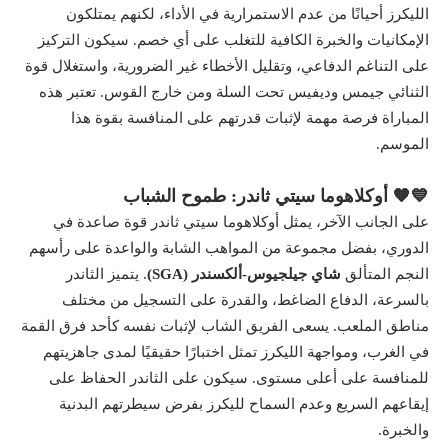
الليكرز أحيانًا من عدم الاستمرارية في الأداء، لكنهم يمتلكون
الإمكانيات والخبرة الكافية للتغلب على أي خصم. سيكون التركيز
على التناغم الدفاعي، وتقليل الأخطاء غير الضرورية، واستغلال قوة
الثنائي جيمس وديفيس تحت السلة ومن خارج القوس. تعتبر هذه
المباراة فرصة مهمة لإثبات قدرتهم على المنافسة بقوة هذا
الموسم.
💙🧡 أوكلاهوما سيتي ثاندر: طموح الشباب
على الجانب الآخر، يمثل أوكلاهوما سيتي ثاندر قوة صاعدة في
الدوري، بفضل مجموعة من المواهب الشابة والواعدة على رأسهم
النجم المتألق
شاي جيلجيوس-ألكسندر (SGA)
. يتميز الثاندر
بالسرعة، الدفاع الضاغط، والقدرة على التسجيل من مختلف
مناطق الملعب. يسعى الفريق الشاب لإثبات نفسه كأحد فرق القمة
في الغرب، ومواجهة الليكرز تمثل اختبارًا حقيقيًا لمدى جاهزيتهم
للمنافسة على أعلى مستوى. سيكون على الثاندر الحفاظ على
إيقاعهم السريع وعدم السماح لليكرز بفرض سيطرتهم البدنية
والخبرة.