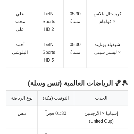
كريستال بالاس
05:30
beIN
علي
× فولهام
مساءً
Sports
محمد
HD 2
علي
شيفيلد يونايتد
05:30
beIN
أحمد
× ليستر سيتي
مساءً
Sports
البلوشي
HD 5
🎾🏀 الرياضات العالمية (تنس وسلة)
الحدث
التوقيت (مكة)
نوع الرياضة
إسبانيا × الأرجنتين
01:30 فجراً
تنس
(United Cup)