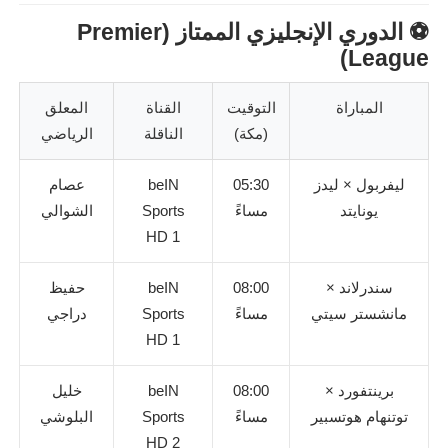
⚽ الدوري الإنجليزي الممتاز (Premier
League)
المباراة
التوقيت
القناة
المعلق
(مكة)
الناقلة
الرياضي
ليفربول × ليدز
05:30
beIN
عصام
يونايتد
مساءً
Sports
الشوالي
HD 1
سندرلاند ×
08:00
beIN
حفيظ
مانشستر سيتي
مساءً
Sports
دراجي
HD 1
برينتفورد ×
08:00
beIN
خليل
توتنهام هوتسبير
مساءً
Sports
البلوشي
HD 2