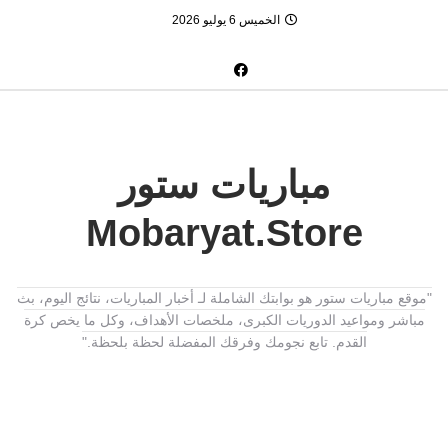
الخميس 6 يوليو 2026
مباريات ستور
Mobaryat.Store
"موقع مباريات ستور هو بوابتك الشاملة لـ أخبار المباريات، نتائج اليوم، بث
مباشر ومواعيد الدوريات الكبرى، ملخصات الأهداف، وكل ما يخص كرة
القدم. تابع نجومك وفرقك المفضلة لحظة بلحظة."