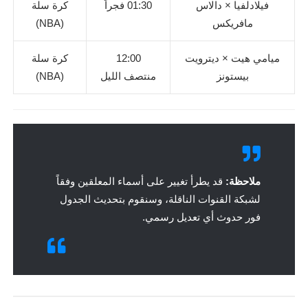
فيلادلفيا × دالاس
01:30 فجراً
كرة سلة
مافريكس
(NBA)
ميامي هيت × ديترويت
12:00
كرة سلة
بيستونز
منتصف الليل
(NBA)
ملاحظة:
قد يطرأ تغيير على أسماء المعلقين وفقاً
لشبكة القنوات الناقلة، وسنقوم بتحديث الجدول
فور حدوث أي تعديل رسمي.