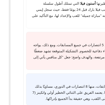
ظيرتها
أستون فيلا
التي تمتلك أطول سلسلة
انتصارات في تاريخها وتتسلل بهدوء نحو صدارة الدوري. يدخل "المدافع" اللقاء بعد هزيمة "قاسية" في اللحظات الأخيرة على ملعب فيلا بارك قبل 24 يومًا فقط، حيث سجل إيمي
درب ميكل أرتييتا اللقاء بأنه "مباراة جميلة" للعب والإعداد لها، مع التأكيد على
تقف أرسنال على القمة برصيد 42 نقطة، بفارق ثلاث نقاط فقط عن فيلا. الفريق لم يهزم منذ تلك الخسارة القاسية، حيث حقق 5 انتصارات في جميع المسابقات. ومع ذلك، يواجه
 أهداف فقط من 65 محاولة تسديد في آخر 3 مباريات على أرضه، 4 منها كانت بأخطاء دفاعية للخصوم. التشكيلة المتوقعة تشهد ضغطًا
ات مرتفعة، والهدف واضح: جعل "كل منافس يأتي إلى
في جميع المسابقات، منها 8 انتصارات في الدوري، مساويًا بذلك
رقمًا قياسيًا للنادي يعود لأكثر من قرن. المدرب أوناي إيمري، الذي يرى المباراة "صعبة للغاية"، يقود آلة متوازنة سجلت 29 هدفًا. يعتمد الفريق على الثنائي الخطير أولي واتكينز (7
 اللقب، وهي حقيقة بدأ الجميع بإدراكها.