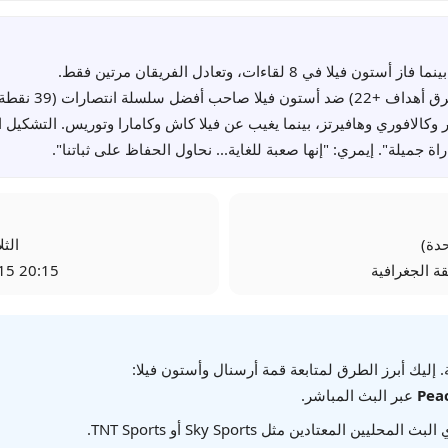
لافوري وهافيرتز، بينما يغيب عن فيلا كاش وكامارا وتوريس. التشكيل المتوقع ل
باراة جميلة". إيمري: "إنها صعبة للغاية... نحاول الحفاظ على ثباتنا".
الثلاثاء، 
 الجغرافية
20:15 UTC | 23:15 بتوقيت السعودية
ليك أبرز الطرق لمتابعة قمة أرسنال وأستون فيلا:
Pea
عبر البث المباشر.
ن المعتادين مثل Sky Sports أو TNT Sports.