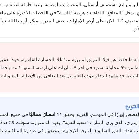
أرسنال
، المتصدرة والمصابة برغبة حارقة للانتقام، ن
بوينديا في الدقيقة 95 لينهي المباراة لصالح الفريق المضيف 2-1. الآن، على أرض الإمارات، يصف الم
ر.
المدافع تحديًا هجوميًا واضحًا، حيث سجل 5
 بينما قد يشهد الدفاع عودة الغابرييل بعد التعافي من الإصابة. المعنوي
تتويج
القصص إبهارًا في الموسم. الفريق يحقق
11 انتصارًا متتاليًا
ب هدف الفوز السابق). النتيجة الإيجابية ستضعهم في صدارة المنافسة على