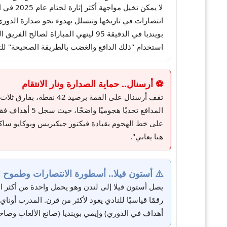
لا يمكن تخيل مواجهة أكثر إثارة لختام عام 2025 في البريميرليغ. تستضيف
استخدام "ذلك الدافع والغضب بالطريقة الصحيحة" للثأ
⚽ أرسنال.. حماية الصدارة ونار الانتقام
على خط الهجوم بقيادة فيكتور جيكيريس وبوكايو ساكا،
هنا يعاني".
⚠️ أستون فيلا.. أسطورة الانتصارات وطموح ال
يصل أستون فيلا إلى لندن وهو يحمل واحدة من أكثر 
أهداف في الدوري) وإيمي بوينديا (صانع الألعاب وصاح