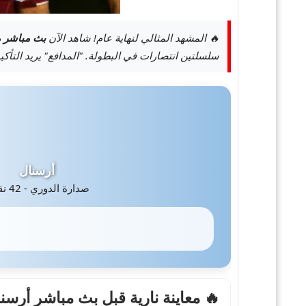
🔥 المشهد المثالي لنهاية عام! شاهد الآن
بث مباشر م
سلسلتين انتصارات في البطولة. "المدافع" يريد التأكي
أرسنال
صدارة الدوري - 42 نقطة
🔥 معاينة نارية قبل بث مباشر أرسن