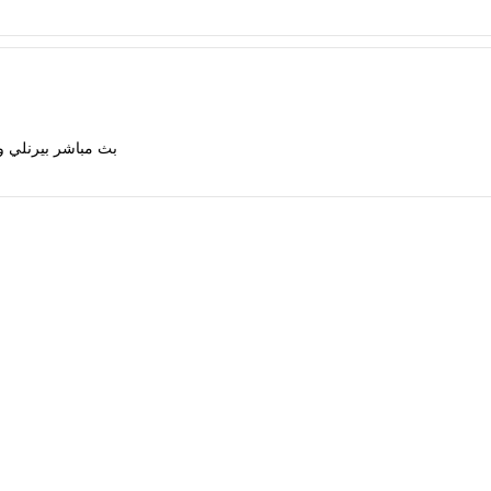
بث مباشر بيرنلي ون