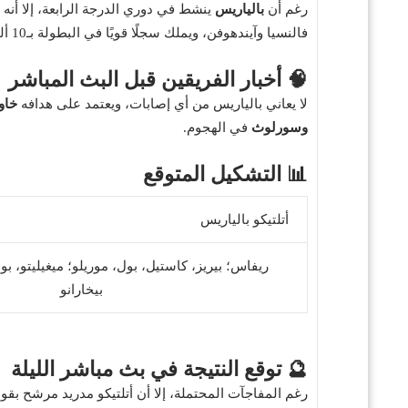
رغم أن
بالياريس
ينشط في دوري الدرجة الرابعة، إلا أنه
فالنسيا وآيندهوفن، ويملك سجلًا قويًا في البطولة بـ10 ألقاب.
🧠 أخبار الفريقين قبل البث المباشر
لا يعاني بالياريس من أي إصابات، ويعتمد على هدافه
خاو
وسورلوث
في الهجوم.
📊 التشكيل المتوقع
أتلتيكو بالياريس
ريفاس؛ بيريز، كاستيل، بول، موريلو؛ ميغيليتو، بون
بيخارانو
🔮 توقع النتيجة في بث مباشر الليلة
رغم المفاجآت المحتملة، إلا أن أتلتيكو مدريد مرشح بقوة