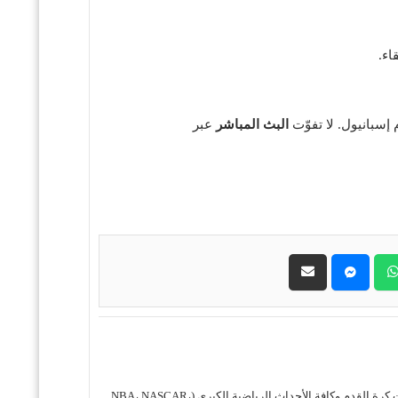
اء.
 إسبانيول. لا تفوّت
البث المباشر
عبر
حول موقع "مباريات ستور بث مباشر" موقع مباريات ستور هو منصة رياضية متكاملة متخصصة في تقديم خدمة البث المباشر لمباريات كرة القدم وكافة الأحداث الرياضية الكبرى (NBA، NASCAR،