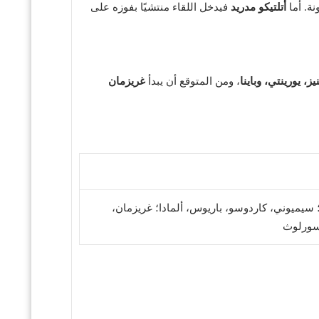
نة. أما
أتلتيكو مدريد
فيدخل اللقاء منتشيًا بفوزه على
يز، يورينتي، وباينا
، ومن المتوقع أن يبدأ
غريزمان
ن؛ سيميوني، كاردوسو، باريوس، ألمادا؛ غريزمان،
ورلوث