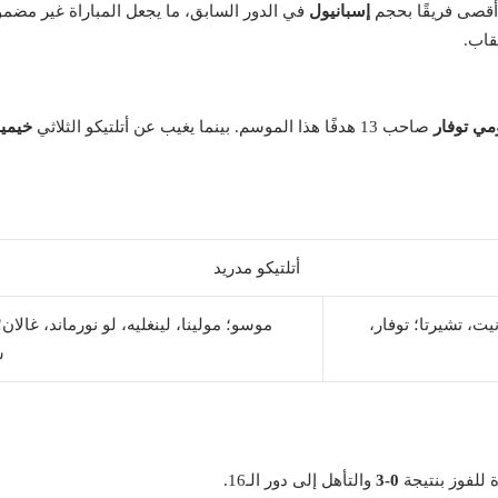
 أقصى فريقًا بحجم
إسبانيول
في الدور السابق، ما يجعل المباراة غير مضمو
مي توفار
صاحب 13 هدفًا هذا الموسم. بينما يغيب عن أتلتيكو الثلاثي
خيمين
أتلتيكو مدريد
يت، تشيرتا؛ توفار،
موسو؛ مولينا، لينغليه، لو نورماند، غالا
س
 للفوز بنتيجة
0-3
والتأهل إلى دور الـ16.