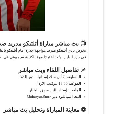
📺 بث مباشر مباراة أتلتيكو مدريد ضد
يخوض نادي
أتلتيكو مدريد
مواجهة حذرة أمام
أتلتيكو بال
في جزر البليار، وتُعد اختبارًا مهمًا لكتيبة سيميوني في 
📌 تفاصيل اللقاء وبث مباشر
المسابقة:
كأس ملك إسبانيا – دور الـ32
الموعد:
18:00 بتوقيت الأردن
الملعب:
إستاد باليار – جزر البليار
البث المباشر:
عبر Mobaryat.Store
⚽ معاينة المباراة وتحليل بث مباشر