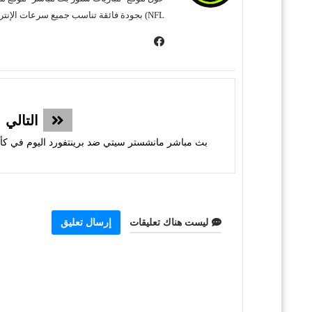
NFL) بجودة فائقة تناسب جميع سرعات الإنترنت. نحن نسعى لتوفير تجربة مشاهدة غامرة وسهلة للمشجع العربي، بعيداً عن التعقيد وبأقل قدر من الإعلانات المزعجة.
التالي
بث مباشر مانشستر سيتي ضد برينتفورد اليوم في كأس ا
ليست هناك تعليقات
إرسال تعليق