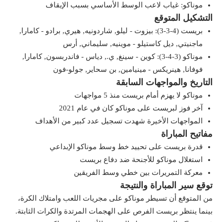
موناكو: غياب لاعب الوسط الأساسي بسبب الإيقاف
التشكيل المتوقع
بريست (4-3-3): بيزوت - ليلو, شاردونيه, هيري, برادو - كامارا,
ماجنيتي, ديل كاستيلو - موينيه, سليماني, أرس
موناكو (3-4-3): كوين - سينغ, ي., دياس - فاندربسون, كامارا,
فوفانا, هينريكس - مينيامين, بن سحاير, جولو-فون
التاريخ والمواجهات السابقة
موناكو لا يهزم أمام بريست منذ 5 مواجهات
آخر فوز لبريست على موناكو كان في عام 2021
المواجهات الأخيرة شهدت تسجيل عدد كبير من الأهداف
مفاتيح المباراة
قدرة بريست على تحييد خط وسط موناكو الإبداعي
استغلال موناكو للأجنحة ضد دفاع بريست
معركة التمريرات بين خطي وسط الفريقين
توقع سير المباراة والنتيجة
من المتوقع أن تسيطر موناكو على مجريات اللعب وامتلاك الكرة،
بينما ينتظر بريست الفرص على الهجمات المرتدة والكرات الثابتة.