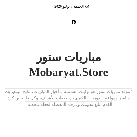
الجمعة 7 يوليو 2026
مباريات ستور
Mobaryat.Store
"موقع مباريات ستور هو بوابتك الشاملة لـ أخبار المباريات، نتائج اليوم، بث
مباشر ومواعيد الدوريات الكبرى، ملخصات الأهداف، وكل ما يخص كرة
القدم. تابع نجومك وفرقك المفضلة لحظة بلحظة."