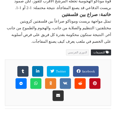
قوة موناكو الهجومية تجعله المرشح الأقرب للفوز، لكن صمود
بريست الدفاعي قد يصنع المفاجأة. نتيجة محتملة: 1-2 أو 1-1.
خاتمة: صراع بين فلسفتين
تمثل مواجهة بريست وموناكو صراعاً بين فلسفتين كرويتين
مختلفتين: التنظيم والصلابة من جانب، والهجوم والطموح من جانب
آخر. النتيجة ستكون محكومة بقدرة كل فريق على فرض أسلوبه
على الخصم في ملعب يعرف كيف يصنع المفاجآت.
التصنيفات:
الدوري الفرنسي
Twitter
facebook