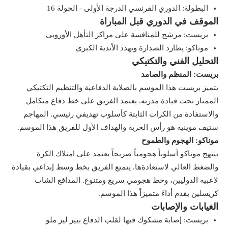
البطولة: الدوري الفرنسي الدرجة الأولى - الجولة 16
الموقف في الدوري قبل المباراة
بريست: مرشح للمنافسة على مراكز التأهل الأوروبي
موناكو: يطارد الصدارة ويهدد الأندية الكبرى
التحليل الفني والتكتيكي
بريست: المنظم والصامد
يتميز بريست هذا الموسم بالصلابة الدفاعية والتنظيم التكتيكي
الممتاز تحت قيادة مدربه. يعتمد الفريق على خط دفاع متكامل
والاستفادة من الكرات الثابتة كأسلوب تهديفي رئيسي. المهاجم
ستيف موينيه هو رأس الحربة والهداف الأول للفريق هذا الموسم.
موناكو: الهجوم والطموح
ينتهج موناكو أسلوباً هجومياً صريحاً يعتمد على امتلاك الكرة
والضغط العالي لاستعادةها. يتمتع الفريق بخط وسط إبداعي بقيادة
لاعبيه الدوليين، وخط هجومي سريع ومتنوع. المدافع الشاب
كريسلين يقدم أداءً متميزاً هذا الموسم.
الغيابات والإصابات
بريست: إصابة مشكوك فيها لقلب الدفاع بيير ليز ملو