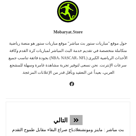
Mobaryat.store
حول موقع "مباريات ستور بث مباشر" موقع مباريات ستور هو منصة رياضية
متكاملة متخصصة في تقديم خدمة البث المباشر لمباريات كرة القدم وكافة
الأحداث الرياضية الكبرى (NBA، NASCAR، NFL) بجودة فائقة تناسب جميع
سرعات الإنترنت. نحن نسعى لتوفير تجربة مشاهدة غامرة وسهلة للمشجع
العربي، بعيداً عن التعقيد وبأقل قدر من الإعلانات المزعجة.
التالي
بث مباشر : ماينز ومونشنغلادباخ صراع البقاء مقابل طموح التقدم