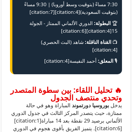
7:30 مساءً (بتوقيت وسط أوروبا) | 9:30 مساءً
(بتوقيت السعودية)[citation:4][citation:7]
🏆
البطولة:
الدوري الألماني الممتاز - الجولة
15[citation:4][citation:6]
📺
القناة الناقلة:
شاهد (البث الحصري)
[citation:4]
🎙️
المعلق:
أحمد النفيسة[citation:4]
🔥 تحليل اللقاء: بين سطوة المتصدر
وتحدي منتصف الجدول
يدخل
بوروسيا دورتموند
المباراة وهو في حالة
ممتازة، حيث يتصدر المركز الثالث في جدول الدوري
الألماني برصيد 29 نقطة بعد 14 مباراة[citation:1]
[citation:6]. يتميز الفريق بأقوى هجوم في الدوري