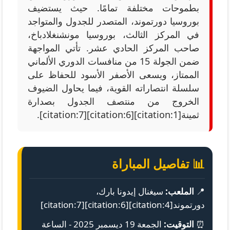
بطموحات مختلفة تمامًا. حيث يستضيف
بوروسيا دورتموند، المتصدر للجدول والمتواجد
في المركز الثالث، بوروسيا مونشنغلادباخ،
صاحب المركز الحادي عشر. تأتي المواجهة
ضمن الجولة 15 من منافسات الدوري الألماني
الممتاز، ويسعى الأصفر الأسود للحفاظ على
سلسلة انتصاراته القوية، فيما يحاول الضيوف
الخروج من منتصف الجدول بصدارة
ثمينة[citation:1][citation:6][citation:7].
📊 تفاصيل المباراة
📍
الملعب:
سيغنال إيدونا بارك،
دورتموند[citation:4][citation:6][citation:7]
⏰
التوقيت:
الجمعة 19 ديسمبر 2025 - الساعة