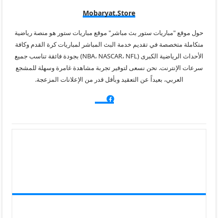
Mobaryat.store
حول موقع "مباريات ستور بث مباشر" موقع مباريات ستور هو منصة رياضية
متكاملة متخصصة في تقديم خدمة البث المباشر لمباريات كرة القدم وكافة
الأحداث الرياضية الكبرى (NBA، NASCAR، NFL) بجودة فائقة تناسب جميع
سرعات الإنترنت. نحن نسعى لتوفير تجربة مشاهدة غامرة وسهلة للمشجع
العربي، بعيداً عن التعقيد وبأقل قدر من الإعلانات المزعجة.