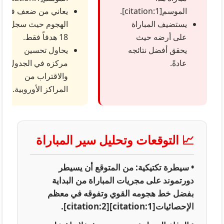
الموسم[citation:1].
يعاني من ضعف في
يستضيف المباراة
الهجوم حيث سجل
على أرضه حيث
18 هدفاً فقط.
يحقق أفضل نتائجه
يحاول تحسين
عادةً.
مركزه في الجدول
والاقتراب من
المراكز الأوروبية.
📈 التوقعات وتحليل سير المباراة
•
سيطرة تكتيكية:
من المتوقع أن يسيطر
دورتموند على مجريات المباراة من البداية
بفضل خط هجومه القوي وتفوقه في معظم
الإحصائيات[citation:1][citation:2].