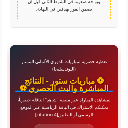
ويواجه صعوبة في الشوط الثاني قبل أن
يضمن الفوز بهدفين في النهاية.
تغطية حصرية لمباريات الدوري الألماني الممتاز
(البوندسليجا)
⚽ مباريات ستور - النتائج
المباشرة والبث الحصري ⚽
لمشاهدة المباراة عبر منصة "شاهد" الناقلة حصرياً،
يمكنكم الاشتراك في الباقة الرياضية عبر الموقع
الرسمي أو التطبيق[citation:4]