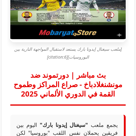
[ملعب سيغنال إيدونا بارك يستعد لاستقبال المواجهة النارية بين
البوروسيات][citation:6]
بث مباشر | دورتموند ضد
مونشنغلادباخ - صراع المراكز وطموح
القمة في الدوري الألماني 2025
يجمع ملعب
"سيغنال إيدونا بارك"
اليوم بين
فريقين يحملان نفس اللقب "بوروسيا" لكن