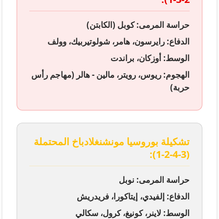
حراسة المرمى: كوبل (الكابتن)
الدفاع: رايرسون، هامر، شولوتيربيك، وولف
الوسط: أوزكان، براندت
الهجوم: ريوس، رويتر، مالين - هالر (مهاجم رأس
حربة)
تشكيلة بوروسيا مونشنغلادباخ المحتملة
(3-4-2-1):
حراسة المرمى: نوبل
الدفاع: إلفيدي، إيتاكورا، فريدريش
الوسط: لاينر، كونيغ، كرول، سكالي