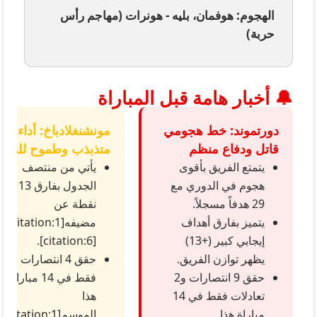
الهجوم: هوفمان، بليه - هونرات (مهاجم رأس
حربة)
🔔 أخبار هامة قبل المباراة
دورتموند: خط هجومي
مونشنغلادباخ: أداء
قاتل ودفاع منظم
متذبذب وطموح للصعو
يتمتع الفريق بأقوى
يأتي من منتصف
هجوم في الدوري مع
الجدول بفارق 13
29 هدفاً مسجلاً.
نقطة عن
يتميز بفارق أهداف
مضيفه[citation:1]
إيجابي كبير (+13)
[citation:6].
يظهر توازن الفريق.
حقق 4 انتصارات
حقق 9 انتصارات و2
فقط في 14 مباراة
تعادلات فقط في 14
هذا
مباراة هذا
الموسم[citation:1].