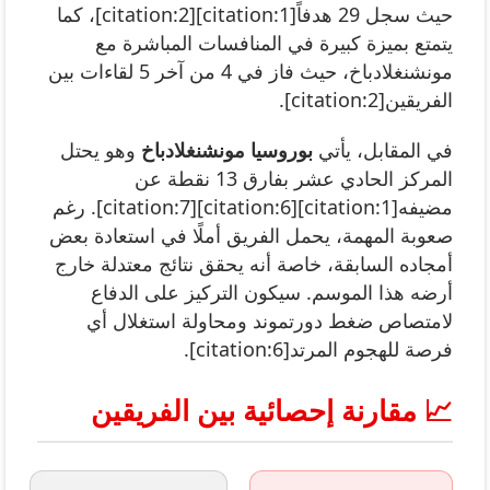
حيث سجل 29 هدفاً[citation:1][citation:2]، كما
يتمتع بميزة كبيرة في المنافسات المباشرة مع
مونشنغلادباخ، حيث فاز في 4 من آخر 5 لقاءات بين
الفريقين[citation:2].
في المقابل، يأتي
بوروسيا مونشنغلادباخ
وهو يحتل
المركز الحادي عشر بفارق 13 نقطة عن
مضيفه[citation:1][citation:6][citation:7]. رغم
صعوبة المهمة، يحمل الفريق أملًا في استعادة بعض
أمجاده السابقة، خاصة أنه يحقق نتائج معتدلة خارج
أرضه هذا الموسم. سيكون التركيز على الدفاع
لامتصاص ضغط دورتموند ومحاولة استغلال أي
فرصة للهجوم المرتد[citation:6].
📈 مقارنة إحصائية بين الفريقين