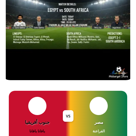
VS
مصر
جنوب أفريقيا
الفراعنة
بافانا بافانا