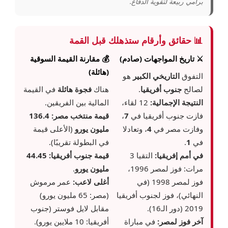
برامي ربيعة لتقوية الدفاع.
📊 حقائق وأرقام ستذهلك قبل القمة
⚔️ تاريخ المواجهات (صادم)
💰 مقارنة القيمة السوقية
(هائلة)
التفوق
التاريخي الكبير
هو
لصالح
جنوب أفريقيا
.
هناك
فجوة هائلة
في القيمة
النتيجة الإجمالية:
12 لقاء،
المالية بين الفريقين.
فازت جنوب أفريقيا في
7
،
قيمة منتخب مصر:
136.4
وفازت مصر في
4
، وتعادلا
مليون يورو
(الأعلى قيمة
في
1
.
في البطولة تقريبًا).
في أمم إفريقيا:
التقيا 3
قيمة جنوب أفريقيا:
44.45
مرات: فوز لمصر 1996،
مليون يورو
.
فوز لمصر 1998 (في
أغلى لاعب:
عمر مرموش
النهائي)، فوز لجنوب أفريقيا
(مصر: 65 مليون يورو)
2019 (دور الـ16).
مقابل لايل فوستر (جنوب
آخر فوز لمصر:
في مباراة
أفريقيا: 10 ملايين يورو).