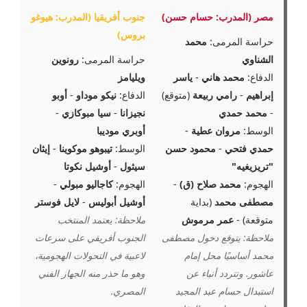
مصر (المدرب: حسام حسن)
جنوب أفريقيا (المدرب: هيوغو
بروس)
حراسة المرمى:
محمد
الشناوي
حراسة المرمى:
رونوين
الدفاع:
محمد هاني
-
ياسر
ويليامز
إبراهيم
-
رامي ربيعة
(متوقع)
الدفاع:
نيکو موداو
-
أوبو
-
محمد حمدي
نجيزانا
-
سيا مبوكازي
-
الوسط:
مروان عطية
-
أوبري موديبا
حمدي فتحي
-
محمود حسن
الوسط:
تيبوهو موكوينا
-
إيثان
"تريزيغيه"
سيثول
-
أوشيل نكوتا
الهجوم:
محمد صلاح (ق)
-
الهجوم:
كاجاليو مبولي
-
مصطفى محمد
(بداية
أوشيل أبوليس
-
لايل فوستر
متوقعة) -
عمر مرموش
ملاحظة: يعتمد المنتخب
ملاحظة: يتوقع دخول مصطفى
الجنوب أفريقي على سرعات
محمد أساسيًا محل إمام
لاعبية في التحولات الهجومية،
عاشور. وتتردد أنباء عن
وهو ما حذر منه الجهاز الفني
استبدال حسام عبد المجيد
المصري.