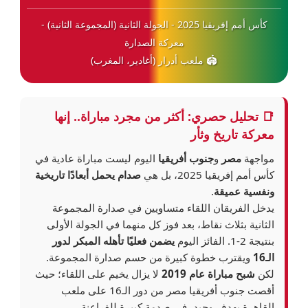
كأس أمم إفريقيا 2025 - الجولة الثانية (المجموعة الثانية) -
معركة الصدارة
🏟️ ملعب أدرار (أغادير، المغرب)
📑 تحليل حصري: أكثر من مجرد مباراة.. إنها
معركة تاريخ وثأر
مواجهة
مصر
و
جنوب أفريقيا
اليوم ليست مباراة عادية في
كأس أمم إفريقيا 2025
، بل هي
صدام يحمل أبعادًا تاريخية
ونفسية عميقة
.
يدخل الفريقان اللقاء متساويين في صدارة المجموعة
الثانية بثلاث نقاط، بعد فوز كل منهما في الجولة الأولى
بنتيجة 2-1. الفائز اليوم
يضمن فعليًا تأهله المبكر لدور
الـ16
ويقترب خطوة كبيرة من حسم صدارة المجموعة.
لكن
شبح مباراة عام 2019
لا يزال يخيم على اللقاء؛ حيث
أقصت جنوب أفريقيا مصر من دور الـ16 على ملعب
القاهرة بهدف وحيد، في صدمة كبيرة للفراعنة