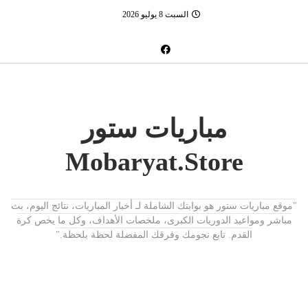
السبت 8 يوليو 2026
مباريات ستور
Mobaryat.Store
"موقع مباريات ستور هو بوابتك الشاملة لـ أخبار المباريات، نتائج اليوم، بث
مباشر ومواعيد الدوريات الكبرى، ملخصات الأهداف، وكل ما يخص كرة
القدم. تابع نجومك وفرقك المفضلة لحظة بلحظة."