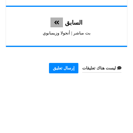
السابق
بث مباشر | أنجولا وزيمبابوي
ليست هناك تعليقات
إرسال تعليق