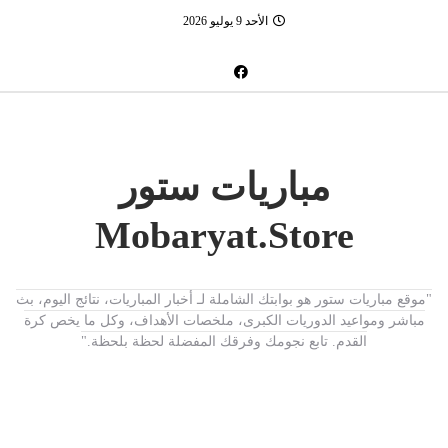
الأحد 9 يوليو 2026
مباريات ستور
Mobaryat.Store
"موقع مباريات ستور هو بوابتك الشاملة لـ أخبار المباريات، نتائج اليوم، بث
مباشر ومواعيد الدوريات الكبرى، ملخصات الأهداف، وكل ما يخص كرة
القدم. تابع نجومك وفرقك المفضلة لحظة بلحظة."