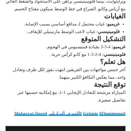
وبرايثوايت، بينما فلومينينسي يراهن على الاستحواذ والضغط العالي
مع أرياس وكانو. الصراع في خط الوسط سيكون مفتاح الحسم.
الغيابات
غريميو:
غياب محتمل لـ مدافع أساسي بسبب الإصابة.
فلومينينسي:
غياب لاعب الوسط مارتينيلي للإيقاف.
التشكيل المتوقع
غريميو:
4-3-3 بقيادة فينيسيوس في الهجوم.
فلومينينسي:
4-2-3-1 مع كانو كرأس حربة.
هل تعلم؟
آخر خمس مواجهات بين الفريقين انتهت بفوز لكل طرف وتعادل
واحد، مما يعكس التكافؤ الكبير بينهما.
توقع النتيجة
المباراة مرشحة للتعادل الإيجابي 1-1، مع إمكانية حسمها عبر
تفاصيل صغيرة.
#Grêmio
#Fluminense
#الدوري_البرازيلي
#Mobaryat.Store