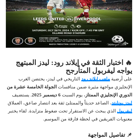
🔥 اختبار الثقة في إيلاند رود: ليدز المبتهج
يواجه ليفربول المتأرجح
على أرضية
ملعب إيلاند رود
التاريخي في ليدز، يحتضن الغرب
الإنجليزي مواجهة مثيرة ضمن منافسات
الجولة الخامسة عشرة من
الدوري الإنجليزي الممتاز
، يوم السبت
6 ديسمبر 2025
. يستضيف
ليدز يونايتد
، الصاعد حديثاً والممتلئ ثقة بعد انتصار صاعق، العملاق
ليفربول
الذي يبحث عن الاستقرار تحت ضغوط متزايدة. لقاء يختبر
معنويات الفريقين في لحظة فارقة من الموسم.
📌 تفاصيل المواجهة