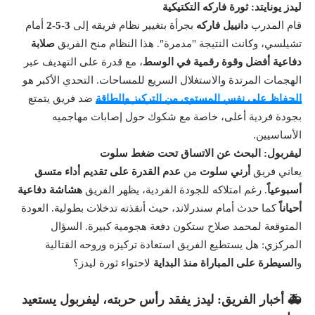
ليدز يونايتد: ثورة فاركه التكتيكية
قام المدرب
دانييل فاركه
بجرأة بتغيير نظام فريقه إلى
3-5-2
أمام
تشيلسي، وكانت النتيجة "مدمرة". هذا النظام منح الفريق
صلابة
دفاعية أفضل وقوة رقمية في الوسط
، مع قدرة على التهديف عبر
الهجمات المرتدة والاستغلال السريع للمساحات. التحدي الأكبر هو
الحفاظ على نفس المستوى من التركيز والطاقة
ضد فريق يتمتع
بجودة فردية أعلى، خاصة مع شكوك حول إصابات مهاجميه
الأساسيين.
ليفربول: البحث عن الاتساق تحت ضغط سلوت
يعاني فريق
أرني سلوت
من
عدم القدرة على تقديم أداء متسق
أسبوعياً
. رغم امتلاكه للجودة الفردية، يظهر الفريق
هشاشة دفاعية
أحياناً
كما حدث أمام سندرلاند، حيث أنقذته تدخلات بطولية. العودة
المتوقعة لمحمد صلاح ستكون دفعة هجومية كبيرة. السؤال
المركزي: هل يستطيع الفريق استعادة تركيزه وروحه القتالية
و
السيطرة على المباراة منذ البداية
لاحتواء ثورة ليدز؟
🚑 أخبار الفريق: ليدز يفقد رأس حربته، ليفربول يستعيد