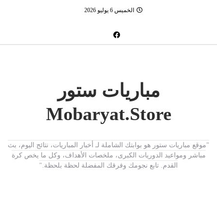
الخميس 6 يوليو 2026
مباريات ستور
Mobaryat.Store
"موقع مباريات ستور هو بوابتك الشاملة لـ أخبار المباريات، نتائج اليوم، بث
مباشر ومواعيد الدوريات الكبرى، ملخصات الأهداف، وكل ما يخص كرة
القدم. تابع نجومك وفرقك المفضلة لحظة بلحظة."