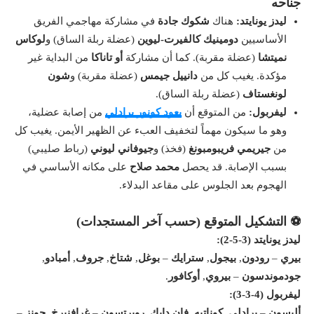
جناحه
ليدز يونايتد:
هناك
شكوك جادة
في مشاركة مهاجمي الفريق
الأساسيين
دومينيك كالفيرت-ليوين
(عضلة ربلة الساق) و
لوكاس
نميتشا
(عضلة مقربة). كما أن مشاركة
أو تاناكا
من البداية غير
مؤكدة. يغيب كل من
دانييل جيمس
(عضلة مقربة) و
شون
لونغستاف
(عضلة ربلة الساق).
ليفربول:
من المتوقع أن
يعود كونور برادلي
من إصابة عضلية،
وهو ما سيكون مهماً لتخفيف العبء عن الظهير الأيمن. يغيب كل
من
جيريمي فريبومبونغ
(فخذ) و
جيوفاني ليوني
(رباط صليبي)
بسبب الإصابة. قد يحصل
محمد صلاح
على مكانه الأساسي في
الهجوم بعد الجلوس على مقاعد البدلاء.
⚽ التشكيل المتوقع (حسب آخر المستجدات)
ليدز يونايتد (3-5-2):
بيري
–
رودون
,
بيجول
,
سترايك
–
بوغل
,
شتاخ
,
جروف
,
أمبادو
,
جودموندسون
–
بيروي
,
أوكافور
.
ليفربول (4-3-3):
أليسون
–
برادلي
,
كوناتيه
,
فان دايك
,
روبرتسون
–
غرافنبرخ
,
جونز
–