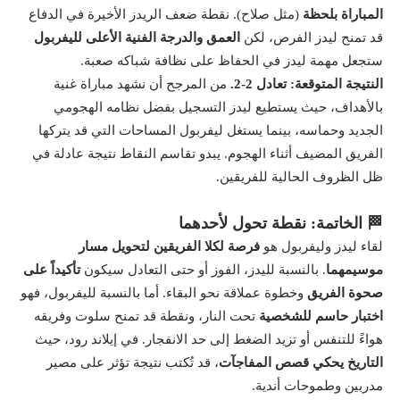
المباراة بلحظة
(مثل صلاح). نقطة ضعف الريدز الأخيرة في الدفاع
قد تمنح ليدز الفرص، لكن
العمق والدرجة الفنية الأعلى لليفربول
ستجعل مهمة ليدز في الحفاظ على نظافة شباكه صعبة.
النتيجة المتوقعة: تعادل 2-2.
من المرجح أن نشهد مباراة غنية
بالأهداف، حيث يستطيع ليدز التسجيل بفضل نظامه الهجومي
الجديد وحماسه، بينما يستغل ليفربول المساحات التي قد يتركها
الفريق المضيف أثناء الهجوم. يبدو تقاسم النقاط نتيجة عادلة في
ظل الظروف الحالية للفريقين.
🏁 الخاتمة: نقطة تحول لأحدهما
لقاء ليدز وليفربول هو
فرصة لكلا الفريقين لتحويل مسار
موسيمهما
. بالنسبة لليدز، الفوز أو حتى التعادل سيكون
تأكيداً على
صحوة الفريق
وخطوة عملاقة نحو البقاء. أما بالنسبة لليفربول، فهو
اختبار حاسم للشخصية
تحت النار، ونقطة قد تمنح سلوت وفريقه
هواءً للتنفس أو تزيد الضغط إلى حد الانفجار. في إيلاند رود، حيث
التاريخ يحكي قصص المفاجآت
، قد تُكتب نتيجة تؤثر على مصير
مدربين وطموحات أندية.