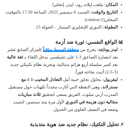
المكان:
ملعب إيلاند رود، ليدز، إنجلترا.
التاريخ والوقت:
السبت 6 ديسمبر 2025، الساعة 17:30 بالتوقيت
المحلي[citation:1].
البطولة:
الدوري الإنجليزي الممتاز – الجولة 15.
📊 الواقع النفسي: ثورة ضد أزمة
ليدز يونايتد:
يخرج من
منطقة الهبوط مؤقتاً
للمركز السابع عشر
بعد انتصاره الصاعق 3-1 على تشيلسي. يدخل اللقاء بـ
ثقة عالية
بعد كسر سلسلة أربع هزائم متتالية، وتجربة نظام تكتيكي جديد
(3-5-2) أثبت نجاحه فوراً.
ليفربول:
يحاول تجاوز خيبة أمل
التعادل المخيب 1-1 مع
سندرلاند
، وهي النقطة التي أثارت مجدداً تكهنات حول مستقبل
المدرب أرني سلوت. الفريق يسعى لتحقيق
ثلاث مباريات
متتالية دون هزيمة في الدوري
لأول مرة منذ سبتمبر، لتثبيت
وضعه في النصف العلوي من الجدول.
⚡ تحليل التكتيك: نظام جديد ضد هوية متذبذبة