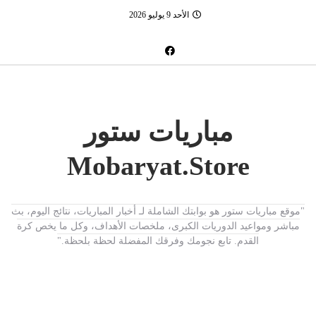
الأحد 9 يوليو 2026
مباريات ستور
Mobaryat.Store
"موقع مباريات ستور هو بوابتك الشاملة لـ أخبار المباريات، نتائج اليوم، بث
مباشر ومواعيد الدوريات الكبرى، ملخصات الأهداف، وكل ما يخص كرة
القدم. تابع نجومك وفرقك المفضلة لحظة بلحظة."