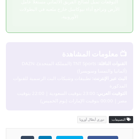
التوقعات تميل لصالح الفريق الألماني مستغلاً عامل
الأرض وتراجع أداء نيوكاسل خارج ملعبه في البطولات
الأوروبية.
📺 معلومات المشاهدة
القنوات الناقلة:
TNT Sports (المملكة المتحدة)، DAZN
(ألمانيا والنمسا وسويسرا)
البث عبر الإنترنت:
تطبيقات وشبكات البث الرسمية للقنوات
المذكورة
التوقيت العربي:
23:00 بتوقيت السعودية | 22:00 بتوقيت
مصر | 00:00 بتوقيت الإمارات (يوم الخميس)
التصنيفات:
دوري أبطال آوروبا