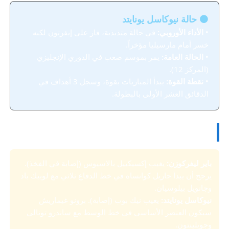
⚫ حالة نيوكاسل يونايتد
•
الأداء الأوروبي:
في حالة متذبذبة، فاز على إيفرتون لكنه
خسر أمام مارسيليا مؤخراً.
•
الحالة العامة:
يمر بموسم صعب في الدوري الإنجليزي
(المركز 12).
•
نقطة القوة:
يبدأ المباريات بقوة، وسجل 3 أهداف في
الدقائق العشر الأولى بالبطولة.
🏥 التشكيلان المتوقعان والإصابات
باير ليفركوزن:
يغيب إكسيكييل بالاسيوس (إصابة في الفخذ).
يرجح أن يبدأ جاريل كوانساه في خط الدفاع ثلاثي مع لوييك باد
وجانويل بيلوسيان.
نيوكاسل يونايتد:
يغيب نيك بوب (إصابة). برونو غيماريش
سيكون العنصر الأساسي في خط الوسط مع ساندرو تونالي
وجويلينتون.