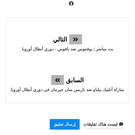
التالي
بث مباشر | يوفنتوس ضد بافوس - دوري أبطال أوروبا
السابق
مباراة أتلتيك بيلباو ضد باريس سان جيرمان في دوري أبطال أوروبا
ليست هناك تعليقات
إرسال تعليق