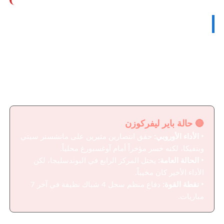
📊 سباق التأهل: كل شيء على المحك
تلتقي
باير ليفركوزن
(المركز 17، 8 نقاط) مع
نيوكاسل يونايتد
(المركز 11، 9 نقاط) في مواجهة مباشرة تحمل وزناً كبيراً في سباق
المراكز الثمانية الأولى المؤهلة مباشرة لدور الـ16. النقاط الثلاث
ستقرّب الفائز بشكل كبير من تحقيق هذا الهدف، فيما يعني التعادل
استمرار السباق المحتدم.
🔴 حالة باير ليفركوزن
•
الأداء الأوروبي:
حقق انتصارين مثيرين على مانشستر سيتي
وبنفيكا، لكنه خسر مؤخراً أمام آوغسبورغ محلياً.
•
الحالة العامة:
يحتل المركز الرابع في البوندسليجا، لكن
الأداء الأخير كان مخيباً.
•
نقطة القوة:
دفاع منظم سجل 4 شباك نظيفة في آخر 7
مباريات.