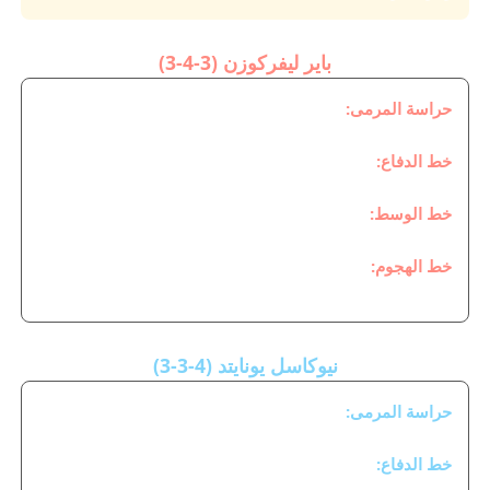
باير ليفركوزن (3-4-3)
حراسة المرمى:
مارك فليكن
خط الدفاع:
كوانساه - بادي - بيلوسيان
خط الوسط:
بوكو - أليكس غارسيا - إبراهيم مازا - أليخاندرو غريمالدو
خط الهجوم:
ماليك تيلمان - كريستيان كوفاني - باتريك شيك
نيوكاسل يونايتد (4-3-3)
حراسة المرمى:
آرون رامسديل
خط الدفاع: