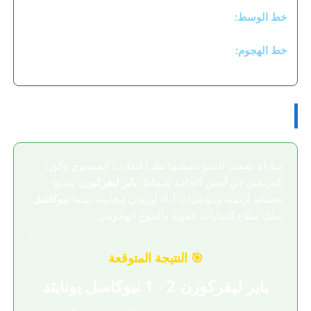
تينو ليفرامنتو - فابيان شار - ماليك ثياو - لويس هول
خط الوسط:
برونو غيماريش - ساندرو تونالي - جويلينتون
خط الهجوم:
أنتوني إيلانغا - نيك فولتيميد - أنتوني غوردون
🔮 التوقعات والتحليل
مباراة يصعب التنبؤ بنتيجتها نظراً لتقارب المستوى وكون
الفريقين في أمس الحاجة للنقاط.
باير ليفركوزن
يتمتع
بحصانة أرضية ومؤشرات أداء أوروبي إيجابية، بينما
نيوكاسل
يملك سلاح البدايات القوية والتنوع الهجومي.
🎯 النتيجة المتوقعة
باير ليفركوزن 2 - 1 نيوكاسل يونايتد