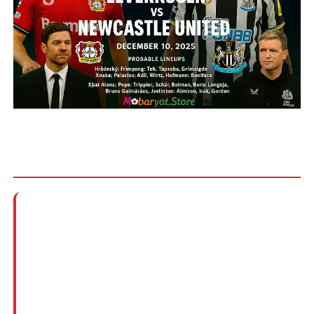
🏆 معاينة: باير ليفركوزن يستضيف نيوكاسل
في مواجهة مصيرية
⚽ المباراة:
باير ليفركوزن vs نيوكاسل يونايتد
🏆 المسابقة:
دوري أبطال أوروبا - الجولة السادسة
🏟️ الملعب:
باي أرينا، ليفركوزن
📅 التاريخ:
الأربعاء 10 ديسمبر 2025
⏰ التوقيت:
20:00 بتوقيت غرينتش | 23:00 بتوقيت
السعودية