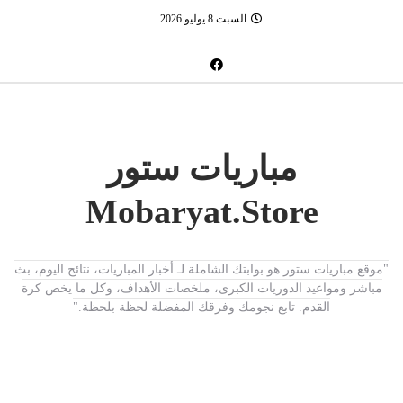
السبت 8 يوليو 2026
مباريات ستور
Mobaryat.Store
"موقع مباريات ستور هو بوابتك الشاملة لـ أخبار المباريات، نتائج اليوم، بث
مباشر ومواعيد الدوريات الكبرى، ملخصات الأهداف، وكل ما يخص كرة
القدم. تابع نجومك وفرقك المفضلة لحظة بلحظة."