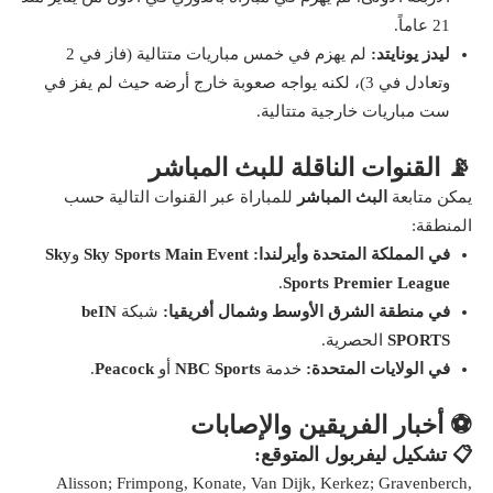
21 عاماً.
ليدز يونايتد:
لم يهزم في خمس مباريات متتالية (فاز في 2
وتعادل في 3)، لكنه يواجه صعوبة خارج أرضه حيث لم يفز في
ست مباريات خارجية متتالية.
📡 القنوات الناقلة للبث المباشر
يمكن متابعة
البث المباشر
للمباراة عبر القنوات التالية حسب
المنطقة:
في المملكة المتحدة وأيرلندا:
Sky Sports Main Event
و
Sky
.
Sports Premier League
في منطقة الشرق الأوسط وشمال أفريقيا:
شبكة
beIN
SPORTS
الحصرية.
في الولايات المتحدة:
خدمة
NBC Sports
أو
Peacock
.
⚽ أخبار الفريقين والإصابات
📋 تشكيل ليفربول المتوقع:
Alisson; Frimpong, Konate, Van Dijk, Kerkez; Gravenberch,