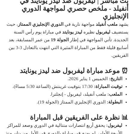
بث مباشر | ليفربول ضد ليدز يونايتد في
أنفيلد - ملخص حصري لمواجهة الدوري
الإنجليزي
يشهد
ملعب أنفيلد
مواجهة نارية في
الدوري الإنجليزي الممتاز
، حيث
يستضيف
ليفربول
نظيره
ليدز يونايتد
في مباراة يوم رأس السنة
الجديدة. تأتي المواجهة في إطار
الجولة 19
من عمر المسابقة، بعد
أسابيع قليلة فقط من المباراة المثيرة التي انتهت بالتعادل 3-3 بين
الفريقين.
⏰ موعد مباراة ليفربول ضد ليدز يونايتد
التاريخ:
الخميس 1 يناير 2026.
توقيت المباراة:
17:30 بتوقيت غرينتش (الساعة 5:30 مساءً).
الملعب:
ملعب أنفيلد، ليفربول - إنجلترا.
البطولة:
الدوري الإنجليزي الممتاز (الجولة 19).
📊 نظرة على الفريقين قبل المباراة
ليفربول:
يحقق أربع انتصارات متتالية في الدوري وصعد للمراكز
الأربعة الأولى. لم يهزم في مباراة بالدوري في الأول من يناير منذ