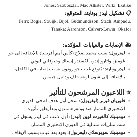
Jones; Szoboszlai, Mac Allister, Wirtz; Ekitike
📋 تشكيل ليدز يونايتد المتوقع:
Perri; Bogle, Struijk, Bijol, Gudmundsson; Stach, Ampadu,
Tanaka; Aaronson, Calvert-Lewin, Okafor
🚑 الإصابات والغيابات المؤكدة:
ليفربول:
يغيب محمد صلاح (كأس أمم أفريقيا) بالإضافة إلى جو
غوميز، واتارو إندو، ألكسندر إيساك وجيوفاني ليوني.
ليدز يونايتد:
يُتوقع غياب جو رودون بسبب إصابة في الكاحل،
بالإضافة إلى شون لونغستاف ودانيل جيمس.
⭐ اللاعبون المرشحون للتأثير
فلوريان فيرتز (ليفربول):
سجل أول هدف له في الدوري
الإنجليزي الممتاز ضد وولفرهامبتون وبدأ يظهر تأثيره.
دومينيك كالفيرت-لوين (ليدز):
أول لاعب في ليدز يسجل في
ست مباريات متتالية في الدوري الإنجليزي الممتاز.
دومينيك سوبوسلاي (ليفربول):
يعود بعد غياب بسبب الإيقاف