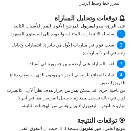
ليعزز خط وسط الريدز.
🔮 توقعات وتحليل المباراة
على الورق، يبدو
ليفربول
المرشح الأقوى للفوز للأسباب التالية:
سلسلة الانتصارات المتتالية والعودة إلى المستوى المعهود.
سجل قوي في مباريات الأول من يناير (5 انتصارات وتعادل
واحد في آخر 6 مباريات).
لعب المباراة على أرضه وبين جمهوره في أنفيلد.
غياب المدافع الرئيسي لليدز جو رودون الذي سيضعف دفاع
الفريق الضيف.
من ناحية أخرى، قد يتمكن
ليدز
من إحراز هدف نظراً لأن: - كالفيرت-
لوين في حالة تسجيل ممتازة. - سجل الفريقين معاً في آخر 8
مباريات لليدز. - ليفربول لا يزال يعاني من الهجمات الثابتة.
🎯 توقعات النتيجة
يتوقع الخبراء فوز
ليفربول
بنتيجة
3-1
، حيث أن التفوق الفني