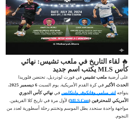
🔥 لقاء التاريخ في ملعب تشيس: نهائي
كأس MLS يكتب اسم جديد
على أرضية
ملعب تشيس
في فورت لودرديل، تحتضن فلوريدا
الحدث الأكبر
في كرة القدم الأمريكية. يوم السبت
6 ديسمبر 2025
،
يتواجه
إنتر ميامي وفانكوفر وايتكابس
في
نهائي كأس الدوري
الأمريكي للمحترفين (
MLS Cup
)
لأول مرة في تاريخ كلا الفريقين.
مواجهة واحدة ستحدد بطل الموسم وتختتم رحلة أسطورية لعدد من
النجوم.