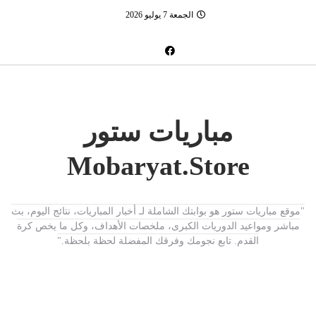
الجمعة 7 يوليو 2026
مباريات ستور
Mobaryat.Store
"موقع مباريات ستور هو بوابتك الشاملة لـ أخبار المباريات، نتائج اليوم، بث
مباشر ومواعيد الدوريات الكبرى، ملخصات الأهداف، وكل ما يخص كرة
القدم. تابع نجومك وفرقك المفضلة لحظة بلحظة."