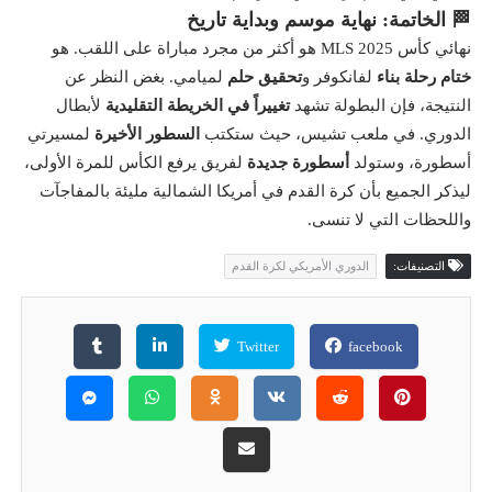
🏁 الخاتمة: نهاية موسم وبداية تاريخ
نهائي كأس MLS 2025 هو أكثر من مجرد مباراة على اللقب. هو
ختام رحلة بناء
لفانكوفر و
تحقيق حلم
لميامي. بغض النظر عن
النتيجة، فإن البطولة تشهد
تغييراً في الخريطة التقليدية
لأبطال
الدوري. في ملعب تشيس، حيث ستكتب
السطور الأخيرة
لمسيرتي
أسطورة، وستولد
أسطورة جديدة
لفريق يرفع الكأس للمرة الأولى،
ليذكر الجميع بأن كرة القدم في أمريكا الشمالية مليئة بالمفاجآت
واللحظات التي لا تنسى.
التصنيفات:
الدوري الأمريكي لكرة القدم
Twitter
facebook