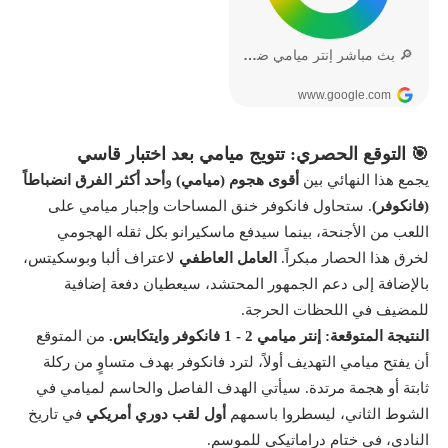
🎯 التوقع الحصري: تتويج ميامي بعد اختبار قاسي
يجمع هذا النهائي بين
أقوى هجوم (ميامي)
و
أحد أكثر الفرق انضباطاً
(فانكوفر)
. ستحاول فانكوفر خنق المساحات وإجبار ميامي على
اللعب من الأجنحة، بينما سيدفع ماسكيرانو بكل ثقله الهجومي
لخرق هذا الحصار مبكراً.
العامل العاطفي
لاعتراف ألبا وبوسكيتس،
بالإضافة إلى دعم الجمهور المحتشد، سيعطيان دفعة إضافية
للمضيف في اللحظات الحرجة.
النتيجة المتوقعة: إنتر ميامي 2 - 1 فانكوفر وايتكابس.
من المتوقع
أن يفتح ميامي التهديف أولاً، لترد فانكوفر بهدف متساوٍ من ركلة
ثابتة أو هجمة مرتدة. سيأتي الهدف الفاصل والحاسم لميامي في
الشوط الثاني، ليسطروا باسمهم
أول لقب دوري أمريكي
في تاريخ
النادي، في ختام دراماتيكي للموسم.