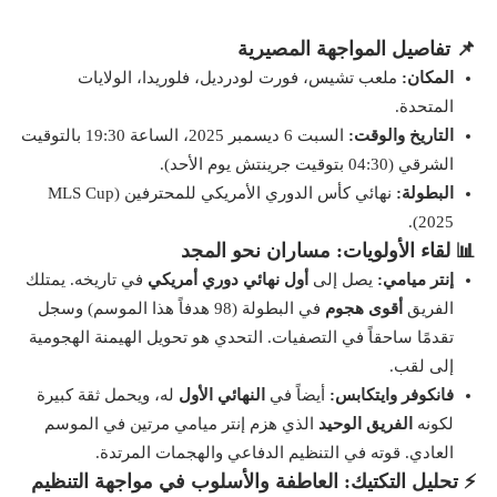
📌 تفاصيل المواجهة المصيرية
المكان:
ملعب تشيس، فورت لودرديل، فلوريدا، الولايات
المتحدة.
التاريخ والوقت:
السبت 6 ديسمبر 2025، الساعة 19:30 بالتوقيت
الشرقي (04:30 بتوقيت جرينتش يوم الأحد).
البطولة:
نهائي كأس الدوري الأمريكي للمحترفين (MLS Cup
2025).
📊 لقاء الأولويات: مساران نحو المجد
إنتر ميامي:
يصل إلى
أول نهائي دوري أمريكي
في تاريخه. يمتلك
الفريق
أقوى هجوم
في البطولة (98 هدفاً هذا الموسم) وسجل
تقدمًا ساحقاً في التصفيات. التحدي هو تحويل الهيمنة الهجومية
إلى لقب.
فانكوفر وايتكابس:
أيضاً في
النهائي الأول
له، ويحمل ثقة كبيرة
لكونه
الفريق الوحيد
الذي هزم إنتر ميامي مرتين في الموسم
العادي. قوته في التنظيم الدفاعي والهجمات المرتدة.
⚡ تحليل التكتيك: العاطفة والأسلوب في مواجهة التنظيم