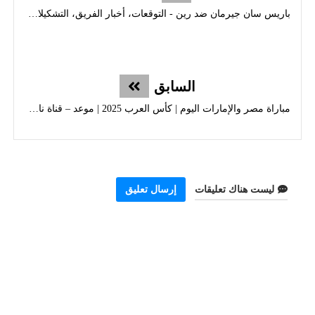
باريس سان جيرمان ضد رين - التوقعات، أخبار الفريق، التشكيلات | الدوري الفرنسي
السابق
مباراة مصر والإمارات اليوم | كأس العرب 2025 | موعد – قناة ناقلة – تحليل شامل
ليست هناك تعليقات
إرسال تعليق