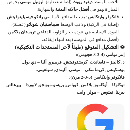
للاعب الوسط
ديفيد رويث
(إصابة عضلية).
ليونيل ميسي
يخوض
المباراة وهو في
أفضل حالاته البدنية
والمهارية.
فانكوفر وايتكابس:
يغيب المدافع الأساسي
رانكو فيسيلينوفيتش
(إصابة في الركبة) ولاعب الوسط
سيباستيان شونلاو
(عضلة).
العودة الإيجابية هي عودة حجر الزاوية الدفاعي
تريستان بلاكمن
(أفضل مدافع في الموسم) بعد انتهاء إيقافه.
⚽ التشكيل المتوقع (طبقاً لآخر المستجدات التكتيكية)
إنتر ميامي (4-3-3 هجومي):
د. كالينز
–
فايغاندت
,
كريشتوفيتش
,
فريبيرو
,
ألبا
–
دي بول
,
بوسكيتس
,
كريماسكي
–
ميسي
,
أليندي
,
سيلفيتي
.
فانكوفر وايتكابس (5-3-2 مرن):
توكاوكا
–
أوكامبو
,
بلاكمن
,
كوباس
,
بريسو-مبونجو
,
لابوردا
–
بيرهالتر
,
بيريتا
,
فيتوس
–
مولر
,
وايت
.