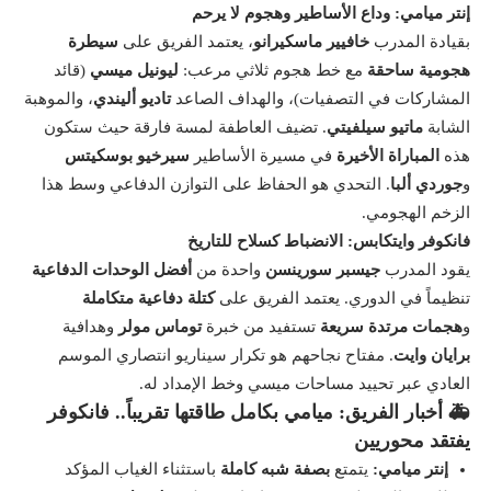
إنتر ميامي: وداع الأساطير وهجوم لا يرحم
بقيادة المدرب
خافيير ماسكيرانو
، يعتمد الفريق على
سيطرة
هجومية ساحقة
مع خط هجوم ثلاثي مرعب:
ليونيل ميسي
(قائد
المشاركات في التصفيات)، والهداف الصاعد
تاديو أليندي
، والموهبة
الشابة
ماتيو سيلفيتي
. تضيف العاطفة لمسة فارقة حيث ستكون
هذه
المباراة الأخيرة
في مسيرة الأساطير
سيرخيو بوسكيتس
و
جوردي ألبا
. التحدي هو الحفاظ على التوازن الدفاعي وسط هذا
الزخم الهجومي.
فانكوفر وايتكابس: الانضباط كسلاح للتاريخ
يقود المدرب
جيسبر سورينسن
واحدة من
أفضل الوحدات الدفاعية
تنظيماً في الدوري. يعتمد الفريق على
كتلة دفاعية متكاملة
و
هجمات مرتدة سريعة
تستفيد من خبرة
توماس مولر
وهدافية
برايان وايت
. مفتاح نجاحهم هو تكرار سيناريو انتصاري الموسم
العادي عبر تحييد مساحات ميسي وخط الإمداد له.
🚑 أخبار الفريق: ميامي بكامل طاقتها تقريباً.. فانكوفر
يفتقد محوريين
إنتر ميامي:
يتمتع
بصفة شبه كاملة
باستثناء الغياب المؤكد