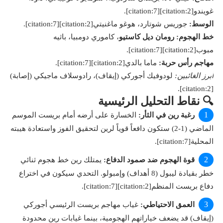
غويندو[citation:2][citation:7].
الوسط:
جوريس شوتارد، هوغو ماغنيتي[citation:2][citation:7].
خط الهجوم:
رومان ديل كاستيو
، كاموري دومبيا، باثيه
مبوب[citation:2][citation:7].
مهاجم رأس حربة:
ماما بالدي[citation:2][citation:7].
أبرز الغائبين:
لودوفيك أجوركي (إيقاف)، رادوسلاف ماجيكي (إصابة)
[citation:2].
🔍 نقاط التحليل الرئيسية
رغبة رين في الثأر:
الخسارة على أرضه أمام بريست الموسم
الماضي (1-2) ستكون دافعاً قوياً لرين لتحقيق الفوز واستعادة هيبته
المحلية[citation:7].
قوة الهجوم ضد صمود الدفاع:
يمتلك رين خط هجوم ثنائي
خطر بقيادة ليبول (8 أهداف) وإمبولو. التحدي سيكون في اختراع
دفاع بريست المنظم[citation:2][citation:7].
العمق الاحتياطي:
غياب مهاجم بريست الرئيسي أجوركي
(إيقاف) قد يضعف خياراتهم الهجومية، بينما غيابات رين محدودة