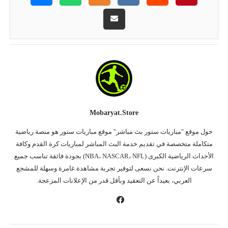
Mobaryat.store
حول موقع "مباريات ستور بث مباشر" موقع مباريات ستور هو منصة رياضية
متكاملة متخصصة في تقديم خدمة البث المباشر لمباريات كرة القدم وكافة
الأحداث الرياضية الكبرى (NBA، NASCAR، NFL) بجودة فائقة تناسب جميع
سرعات الإنترنت. نحن نسعى لتوفير تجربة مشاهدة غامرة وسهلة للمشجع
العربي، بعيداً عن التعقيد وبأقل قدر من الإعلانات المزعجة.