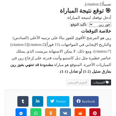
نسبياً[citation:2].
🎯 توقع نتيجة المباراة
أدخل توقعك لنتيجة المباراة:
تأكيد التوقع
خلاصة التوقعات
رين هو المرشح الأقوى للفوز بناءً على ترتيبه الأعلى (السادس)
والتاريخ الإيجابي في المواجهات (15 فوزاً)[citation:2][citation:5]
[citation:7]. ومع ذلك، لا يمكن الاستهانة ببريست الذي يمتلك
عناصر خطيرة مثل ديل كاستيو وأثبت قدرته على إزعاج رين في
المباريات الأخيرة. المتوقع هو مباراة
مشدودة قد تنتهي بفوز رين
بفارق ضئيل (2-1) أو تعادل (1-1)
.
التصنيفات:
الدوري الفرنسي
Twitter
facebook