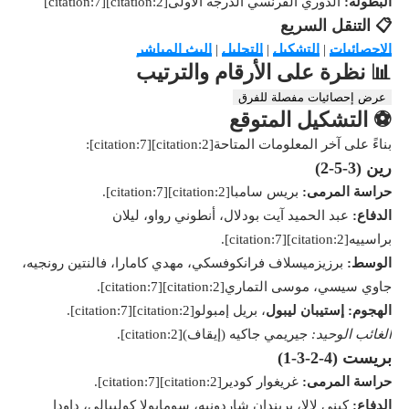
البطولة:
الدوري الفرنسي الدرجة الأولى[citation:2][citation:7]
📋 التنقل السريع
الإحصائيات
|
التشكيل
|
التحليل
|
البث المباشر
📊 نظرة على الأرقام والترتيب
عرض إحصائيات مفصلة للفرق
⚽ التشكيل المتوقع
بناءً على آخر المعلومات المتاحة[citation:2][citation:7]:
رين (3-5-2)
حراسة المرمى:
بريس سامبا[citation:2][citation:7].
الدفاع:
عبد الحميد آيت بودلال، أنطوني رواو، ليلان
براسييه[citation:2][citation:7].
الوسط:
برزيزميسلاف فرانكوفسكي، مهدي كامارا، فالنتين رونجيه،
جاوي سيسي، موسى التماري[citation:2][citation:7].
الهجوم:
إستيبان ليبول
، بريل إمبولو[citation:2][citation:7].
الغائب الوحيد:
جيريمي جاكيه (إيقاف)[citation:2].
بريست (4-2-3-1)
حراسة المرمى:
غريغوار كودير[citation:2][citation:7].
الدفاع:
كيني لالا، بريندان شاردونيه، سومايولا كوليبالي، داودا