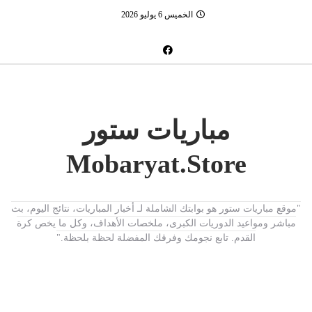
الخميس 6 يوليو 2026
مباريات ستور
Mobaryat.Store
"موقع مباريات ستور هو بوابتك الشاملة لـ أخبار المباريات، نتائج اليوم، بث
مباشر ومواعيد الدوريات الكبرى، ملخصات الأهداف، وكل ما يخص كرة
القدم. تابع نجومك وفرقك المفضلة لحظة بلحظة."