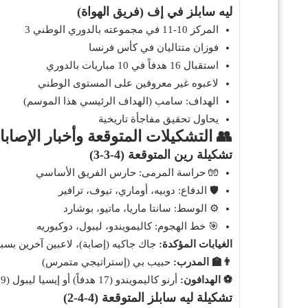
ليه سابلز في إف (فريق الهواة)
المركز 10-11 في مجموعته بالدوري الوطني 3
فوزان متتاليان في كأس فرنسا
استقبال 16 هدفاً في 10 مباريات بالدوري
لاعبوه غير معروفين على المستوى الوطني
الهداف: سامب (الهداف الرئيسي هذا الموسم)
يحاول تحقيق مفاجأة تاريخية
👥 التشكيلات المتوقعة وأخبار الإصاب
تشكيلة رين المتوقعة (4-3-3)
🧤
حراسة المرمى: حارس الفريق الأساسي
🛡️
الدفاع: دوبيه، أوماري، تيوف، ترافير
⚙️
الوسط: سانتا ماريا، ماتيو، بوشارد
🎯
خط الهجوم: كاليمويندو، ليبول، دوكيوريه
الغيابات المؤكدة:
جاك جاكيه (إصابة)، لاعبين آخرين بسب
👨‍🏫 المدرب:
حبيب بي (إستراتيجي متمرس)
⚽ الهدافون:
أرنو كاليمويندو (17 هدفاً) أو إيسيا ليبول (9 أهداف)
تشكيلة ليه سابلز المتوقعة (4-4-2)