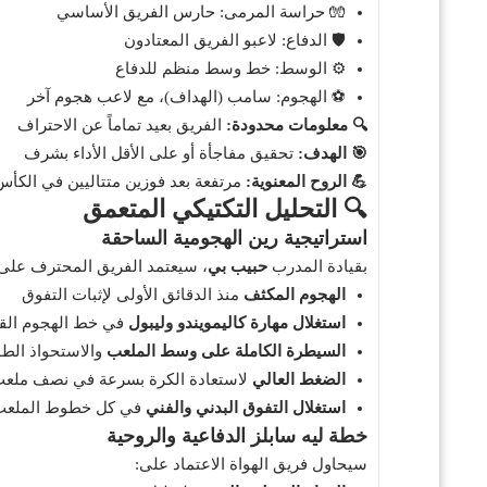
🧤
حراسة المرمى: حارس الفريق الأساسي
🛡️
الدفاع: لاعبو الفريق المعتادون
⚙️
الوسط: خط وسط منظم للدفاع
⚽
الهجوم: سامب (الهداف)، مع لاعب هجوم آخر
🔍 معلومات محدودة:
الفريق بعيد تماماً عن الاحتراف
🎯 الهدف:
تحقيق مفاجأة أو على الأقل الأداء بشرف
💪 الروح المعنوية:
مرتفعة بعد فوزين متتاليين في الكأس
🔍 التحليل التكتيكي المتعمق
استراتيجية رين الهجومية الساحقة
بقيادة المدرب
حبيب بي
، سيعتمد الفريق المحترف على
الهجوم المكثف
منذ الدقائق الأولى لإثبات التفوق
استغلال مهارة كاليمويندو وليبول
في خط الهجوم الق
السيطرة الكاملة على وسط الملعب
والاستحواذ الط
الضغط العالي
لاستعادة الكرة بسرعة في نصف ملع
استغلال التفوق البدني والفني
في كل خطوط الملع
خطة ليه سابلز الدفاعية والروحية
سيحاول فريق الهواة الاعتماد على: