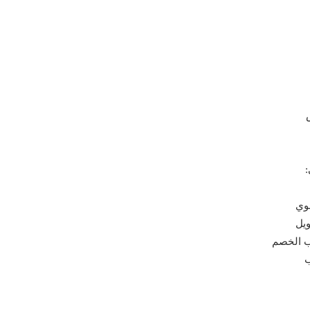
:
وي
ويل
ب الخصم
ب