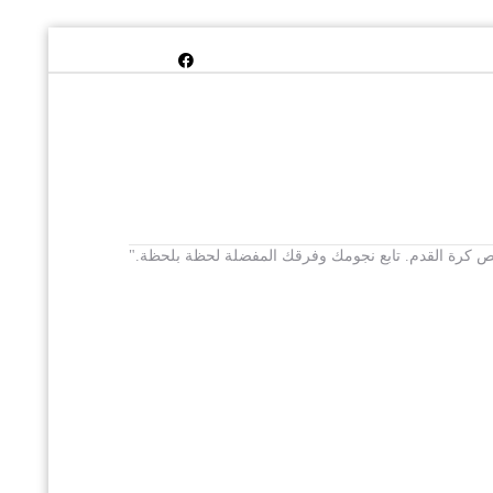
 يخص كرة القدم. تابع نجومك وفرقك المفضلة لحظة بلحظة."