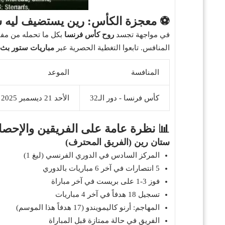
⚽ معجزة الكأس: رين يستضيف ليه 
في مواجهة تجسد
روح كأس فرنسا
بكل ما تحمله من مف
المنافس. تابعوا التغطية الحصرية عبر
مباريات ستور بث
المنافسة
الموعد
كأس فرنسا - دور الـ32
الأحد 21 ديسمبر 2025 - 4:30 مساءً (غرينتش)
📊 نظرة عامة على الفريقين والإحصا
ستان رين (الفريق المحترف)
المركز السادس في الدوري الفرنسي (ليغ 1)
5 انتصارات في آخر 6 مباريات بالدوري
فوز 3-1 على بريست في آخر مباراة
تسجيل 18 هدفاً في آخر 4 مباريات
المهاجم: أرنو كاليمويندو (17 هدفاً هذا الموسم)
الفريق في حالة ممتازة قبل المباراة