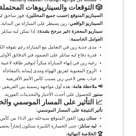
🎲 التوقعات والسيناريوهات المحتملة
السيناريو المتوقع (حسب جميع المحللين):
فوز ساحق لرين بنتيجة كبيرة (4-0، 5-0، أو أكثر
السيناريو الواقعي:
رين يسيطر على المباراة من البداية، 
سيناريو المعجزة (غير مرجح بشدة):
إذا تمكن ليه سابلز
العوامل الحاسمة:
مدى جدية رين في التعامل مع المباراة رغم تفوقه الك
قدرة دفاع ليه سابلز على الصمود في الدقائق الأولى
رغبة رين في إنهاء المباراة مبكراً لتوفير طاقة لاعبية
الروح المعنوية لفريق الهواة ومدى إيمانه بالمفاجأة
غياب بعض لاعبي رين بسبب كأس الأمم الأفريقية
📢 ملاحظة هامة:
هذه أول مواجهة رسمية بين الفريقين ف
ستور
للحصول على أحدث الأخبار والتحديثات الفورية.
📈 التأثير على المسار الموسمي والخ
تأثير النتيجة على المسار الموسمي:
ستان رين:
الفوز المتوقع سيدخله دور الـ16 من كأس فرنسا، مع فرصة لتجربة بعض اللاعبين الاحتياطيين إذا تقدم بفارق كبير
ليه سابلز:
حتى الخسارة الكبيرة ستكون إنجازاً بحضور دور الـ32 من الكأس، مع مكافأة مالية جيدة ومكا
🏆 الخلاصة النهائية: