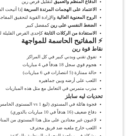
الدفاع المنظم والعميق
لتقليل فرص رين
الاعتماد على الهجمات المرتدة السريعة
إذا أتيحت ال
الروح المعنوية العالية
والإرادة القوية لتحقيق المفاجأ
الضغط النفسي على رين
كمفضل كبير
الاستفادة من الركلات الثابتة
كإحدى الفرص القليلة ل
⚡ المفاتيح الحاسمة للمواجهة
نقاط قوة رين
تفوق تقني وبدني كبير في كل المراكز
هجوم قوي سجل 18 هدفاً في 4 مباريات
حالة ممتازة (5 انتصارات في 6 مباريات)
اللعب على أرضه وبين جماهيره
مدرب متمرس في التعامل مع مثل هذه المباريات
تحديات ليه سابلز
فجوة هائلة في المستوى (ليغ 1 vs المستوى الخامس)
دفاع ضعيف (16 هدفاً في 10 مباريات بالدوري)
لاعبون غير معتادين على مثل هذا المستوى من المنا
اللعب خارج ملعبه ضد فريق محترف
مشكلة في مواجهة الهجمات المنظمة والمكثفة