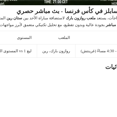
سابلز في كأس فرنسا - بث مباشر حصري
اجآت، يستعد
ملعب روازون بارك
لاستضافة مباراة الأحد بين
ستان رين
المت
 مباشر
بجودة عالية وبدون تقطيع، مع تحليل تكتيكي متعمق لأبرز مواجهات دور
الملعب
المستوى
روازون بارك، رين
ليغ 1 vs المستوى الخامس
ئيات