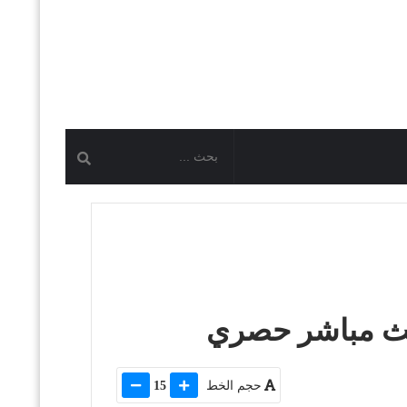
بث مباشر حصري
حجم الخط
15