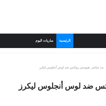
الرئيسية
مباريات اليوم
بث مباشر: هيوستن روكتس ضد لوس أنجلوس ليكرز
تس ضد لوس أنجلوس ليكرز