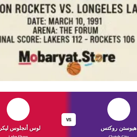
VS
هيوستن روكتس
لوس أنجلوس ليكر
Lake Show
Clutch City