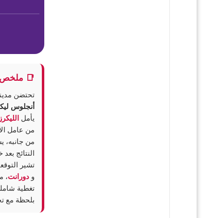
📑 ملخص ا
تحتضن مدينة
أنجلوس ليك
يأمل
الليكرز
من عامل الأ
من جانبه، 
النتائج بعد خسارة 
تشير التوقع
و
دورانت
، م
تغطية شاملة
بلحظة مع ت