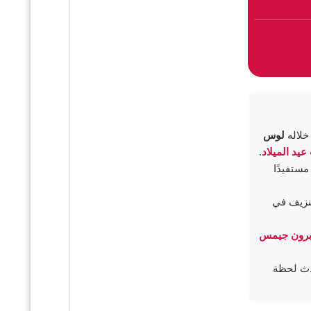
خلاله
لوس
عيد الميلاد
.
 مستفيدًا
 النزيف في
برون جيمس
حدث لحظة