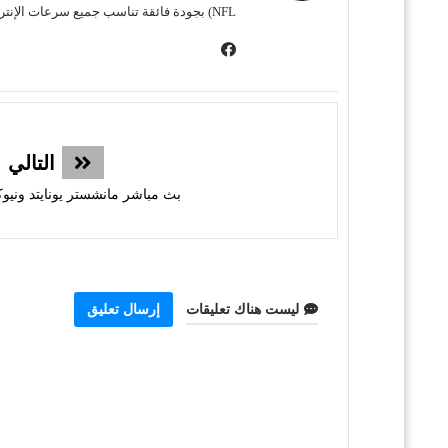
NFL) بجودة فائقة تناسب جميع سرعات الإنترنت. نحن نسعى لتوفير تجربة مشاهدة غامرة وسهلة للمشجع العربي، بعيداً عن التعقيد وبأقل قدر من الإعلانات المزعجة.
التالي
بث مباشر مانشستر يونايتد ونيوك
ليست هناك تعليقات
إرسال تعليق