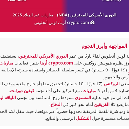
الدوري الأمريكي للمحترفين (NBA)
- مباريات عيد الميلاد 2025
🏟️ crypto.com أرينا، لوس أنجلوس
لمواجهة وأبرز النجوم
 لوس أنجلوس لقاءً ناريًا من عمر
الدوري الأمريكي للمحترفين
، يستضيف 
رز
نظيره
هيوستن روكتس
على
crypto.com أرينا
ضمن فعاليات
مباريات 
(19 فوزًا - 9 خسائر) في كسر سلسلة الخسائر واستعادة سيرته الإيجابية،
رض والجمهور.
يسعى
الروكتس
(17 فوزًا - 10 خسائر) لتحقيق مفاجأة خارج ملعبه ووقف
4 من آخر 5
مباريات
، مع التركيز على أداء نجمه
كيفين دورانت
.
ات إلى مواجهة عالية
المستوى
تسودها روح المنافسة بين نجمي
اللياقه
لي
ما يضع كلا
الفريقين
أمام تحدٍ كبير في
الدفاع
.
 ومباشرة للقمة المرتقبة تجدونها حصرياً عبر موقعنا، حيث ننقل لكم ال
حديثات مستمرة حول
التشكيل
الرسمي والنتائج.