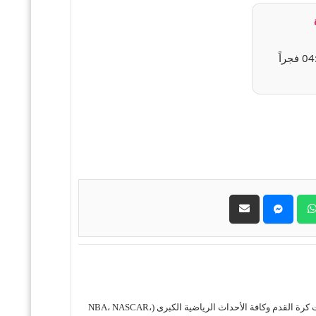
⏰ 05:00 مساءً (PT) | ⏰ 04:00 فجراً
حول موقع "مباريات ستور بث مباشر" موقع مباريات ستور هو منصة رياضية متكاملة متخصصة في تقديم خدمة البث المباشر لمباريات كرة القدم وكافة الأحداث الرياضية الكبرى (NBA، NASCAR،